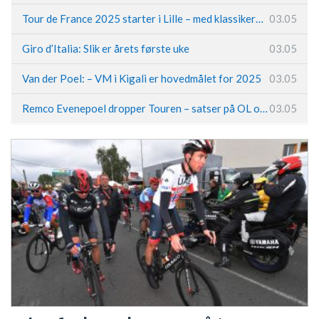
Tour de France 2025 starter i Lille – med klassikerpreg
03.05
Giro d’Italia: Slik er årets første uke
03.05
Van der Poel: – VM i Kigali er hovedmålet for 2025
03.05
Remco Evenepoel dropper Touren – satser på OL og Vueltaen
03.05