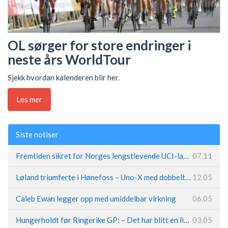
OL sørger for store endringer i
neste års WorldTour
Sjekk hvordan kalenderen blir her.
Les mer
Siste notiser
Fremtiden sikret for Norges lengstlevende UCI-lag – Kristoff trer inn i sentral rolle
07.11
Løland triumferte i Hønefoss – Uno-X med dobbeltslag på hjemmebane
12.05
Caleb Ewan legger opp med umiddelbar virkning
06.05
Hungerholdt før Ringerike GP: – Det har blitt en livsstil
03.05