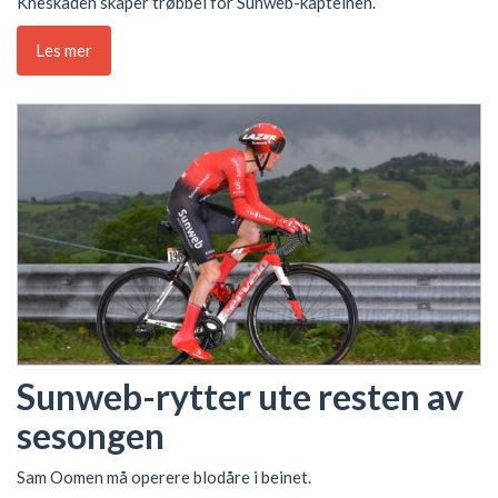
Kneskaden skaper trøbbel for Sunweb-kapteinen.
Les mer
Sunweb-rytter ute resten av
sesongen
Sam Oomen må operere blodåre i beinet.