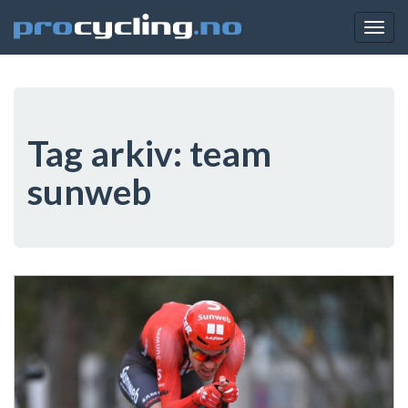
Togg
navig
Tag arkiv:
team
sunweb