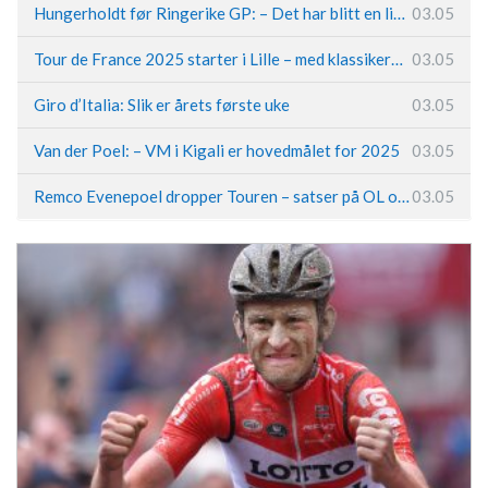
Hungerholdt før Ringerike GP: – Det har blitt en livsstil
03.05
Tour de France 2025 starter i Lille – med klassikerpreg
03.05
Giro d’Italia: Slik er årets første uke
03.05
Van der Poel: – VM i Kigali er hovedmålet for 2025
03.05
Remco Evenepoel dropper Touren – satser på OL og Vueltaen
03.05