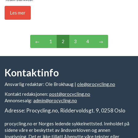
Les mer
←
1
2
3
4
→
Kontaktinfo
Ansvarlig redaktør: Ole Brokhaug |
ole@procycling.no
Kontakt redaksjonen:
post@procycling.no
Annonsesalg:
admin@procycling.no
Adresse: Procycling.no, Riddervoldsgt. 9, 0258 Oslo
procycling.no er Norges ledende sykkelnettsted. Innholdet på
sidene våre er beskyttet av åndsverkloven og annen
lovgivning. Det er ikke tillatt å benytte våre tekster eller