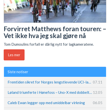
Forvirret Matthews foran touren: –
Vet ikke hva jeg skal gjøre nå
Tom Dumoulins forfall er dårlig nytt for lagkameratene.
Les mer
Siste notiser
Fremtiden sikret for Norges lengstlevende UCI-lag – Kristoff trer inn i sentral rolle
07.11
Løland triumferte i Hønefoss – Uno-X med dobbeltslag på hjemmebane
12.05
Caleb Ewan legger opp med umiddelbar virkning
06.05