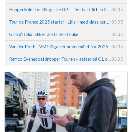
Hungerholdt før Ringerike GP: – Det har blitt en livsstil
03.05
Tour de France 2025 starter i Lille – med klassikerpreg
03.05
Giro d’Italia: Slik er årets første uke
03.05
Van der Poel: – VM i Kigali er hovedmålet for 2025
03.05
Remco Evenepoel dropper Touren – satser på OL og Vueltaen
03.05