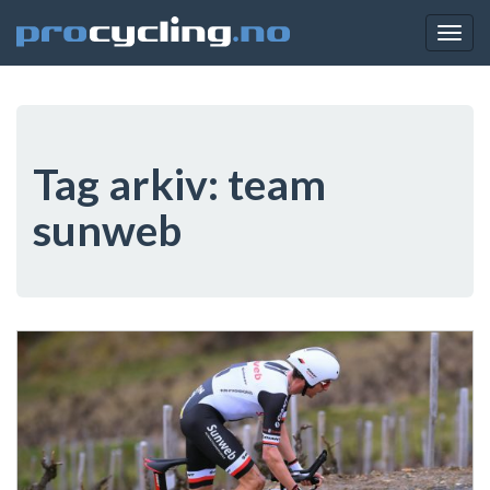
Togg
navig
Tag arkiv:
team
sunweb