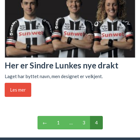
Her er Sindre Lunkes nye drakt
Laget har byttet navn, men designet er velkjent.
Les mer
←
1
…
3
4