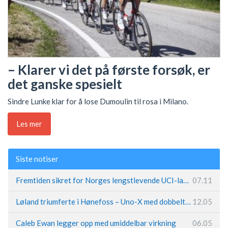
– Klarer vi det på første forsøk, er
det ganske spesielt
Sindre Lunke klar for å lose Dumoulin til rosa i Milano.
Les mer
Siste notiser
Fremtiden sikret for Norges lengstlevende UCI-lag – Kristoff trer inn i sentral rolle
07.11
Løland triumferte i Hønefoss – Uno-X med dobbeltslag på hjemmebane
12.05
Caleb Ewan legger opp med umiddelbar virkning
06.05