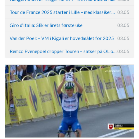
Tour de France 2025 starter i Lille – med klassikerpreg
03.05
Giro d’Italia: Slik er årets første uke
03.05
Van der Poel: – VM i Kigali er hovedmålet for 2025
03.05
Remco Evenepoel dropper Touren – satser på OL og Vueltaen
03.05