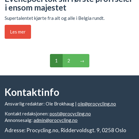
i ensom majestet
Supertalentet kjørte fra alt og alle i Belgia rundt.
Les mer
1
2
→
Kontaktinfo
Ansvarlig redaktør: Ole Brokhaug |
ole@procycling.no
Kontakt redaksjonen:
post@procycling.no
Annonsesalg:
admin@procycling.no
Adresse: Procycling.no, Riddervoldsgt. 9, 0258 Oslo