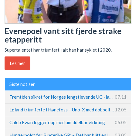
Evenepoel vant sitt fjerde strake
etapperitt
Supertalentet har triumfert i alt han har syklet i 2020.
Les mer
Siste notiser
Fremtiden sikret for Norges lengstlevende UCI-lag – Kristoff trer inn i sentral rolle
07.11
Løland triumferte i Hønefoss – Uno-X med dobbeltslag på hjemmebane
12.05
Caleb Ewan legger opp med umiddelbar virkning
06.05
Hungerholdt før Ringerike GP: – Det har blitt en livsstil
03.05