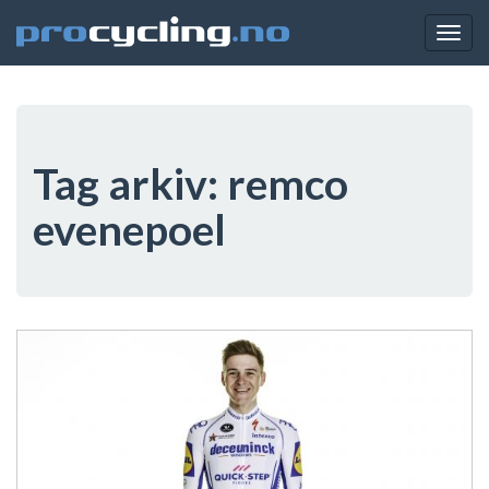
Togg
navig
Tag arkiv:
remco
evenepoel