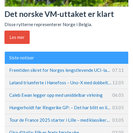
Det norske VM-uttaket er klart
Disse rytterne representerer Norge i Belgia.
Les mer
Siste notiser
Fremtiden sikret for Norges lengstlevende UCI-lag – Kristoff trer inn i sentral rolle
07.11
Løland triumferte i Hønefoss – Uno-X med dobbeltslag på hjemmebane
12.05
Caleb Ewan legger opp med umiddelbar virkning
06.05
Hungerholdt før Ringerike GP: – Det har blitt en livsstil
03.05
Tour de France 2025 starter i Lille – med klassikerpreg
03.05
Giro d’Italia: Slik er årets første uke
03.05