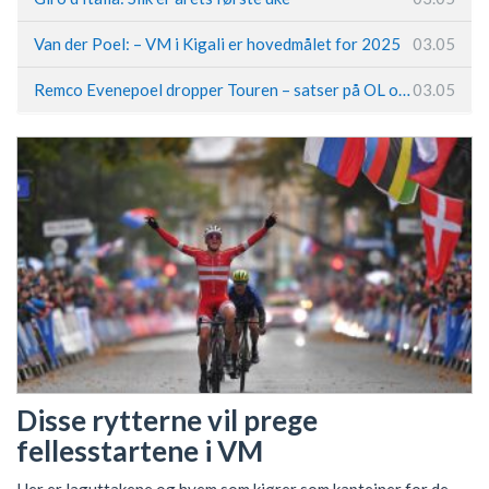
Van der Poel: – VM i Kigali er hovedmålet for 2025
03.05
Remco Evenepoel dropper Touren – satser på OL og Vueltaen
03.05
Disse rytterne vil prege
fellesstartene i VM
Her er laguttakene og hvem som kjører som kapteiner for de