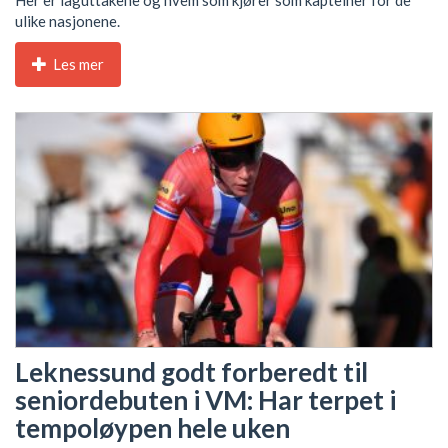
ulike nasjonene.
Les mer
Leknessund godt forberedt til
seniordebuten i VM: Har terpet i
tempoløypen hele uken