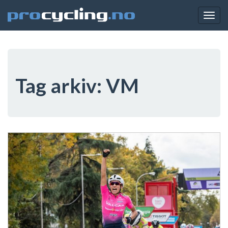
Togg
navig
Tag arkiv:
VM