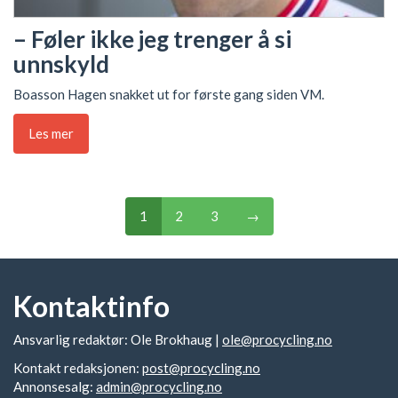
– Føler ikke jeg trenger å si
unnskyld
Boasson Hagen snakket ut for første gang siden VM.
Les mer
1
2
3
→
Kontaktinfo
Ansvarlig redaktør: Ole Brokhaug |
ole@procycling.no
Kontakt redaksjonen:
post@procycling.no
Annonsesalg:
admin@procycling.no