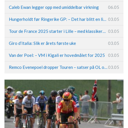
Caleb Ewan legger opp med umiddelbar virkning
06.05
Hungerholdt før Ringerike GP: – Det har blitt en livsstil
03.05
Tour de France 2025 starter i Lille – med klassikerpreg
03.05
Giro d’Italia: Slik er årets første uke
03.05
Van der Poel: – VM i Kigali er hovedmålet for 2025
03.05
Remco Evenepoel dropper Touren – satser på OL og Vueltaen
03.05