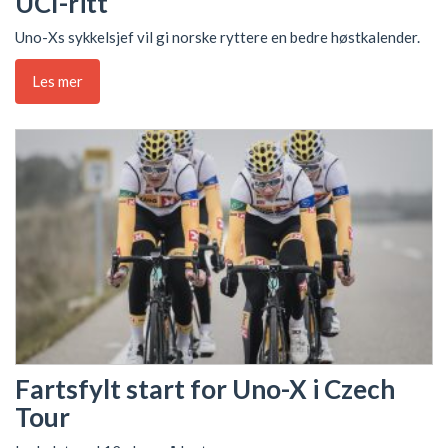
UCI-ritt
Uno-Xs sykkelsjef vil gi norske ryttere en bedre høstkalender.
Les mer
Fartsfylt start for Uno-X i Czech
Tour