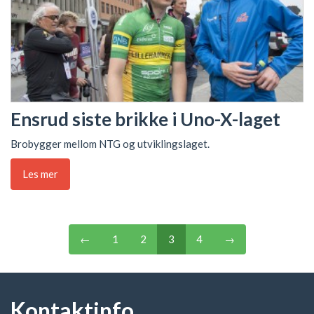
Ensrud siste brikke i Uno-X-laget
Brobygger mellom NTG og utviklingslaget.
Les mer
←
1
2
3
4
→
Kontaktinfo