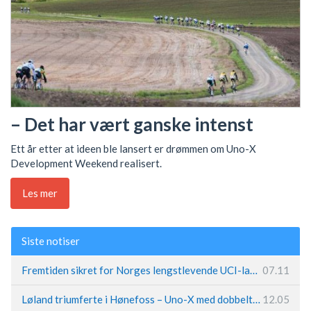
– Det har vært ganske intenst
Ett år etter at ideen ble lansert er drømmen om Uno-X
Development Weekend realisert.
Les mer
Siste notiser
Fremtiden sikret for Norges lengstlevende UCI-lag – Kristoff trer inn i sentral rolle
07.11
Løland triumferte i Hønefoss – Uno-X med dobbeltslag på hjemmebane
12.05