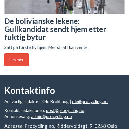
De bolivianske lekene:
Gullkandidat sendt hjem etter
fuktig bytur
Satt på første fly hjem. Mer straff kan vente.
Les mer
Kontaktinfo
Ansvarlig redaktør: Ole Brokhaug |
ole@procycling.no
Kontakt redaksjonen:
post@procycling.no
Annonsesalg:
admin@procycling.no
Adresse: Procycling.no, Riddervoldsgt. 9, 0258 Oslo