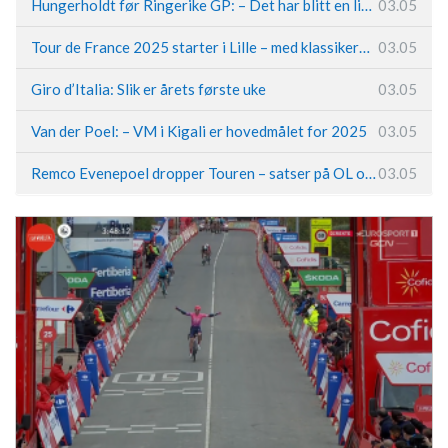
Hungerholdt før Ringerike GP: – Det har blitt en livsstil
03.05
Tour de France 2025 starter i Lille – med klassikerpreg
03.05
Giro d’Italia: Slik er årets første uke
03.05
Van der Poel: – VM i Kigali er hovedmålet for 2025
03.05
Remco Evenepoel dropper Touren – satser på OL og Vueltaen
03.05