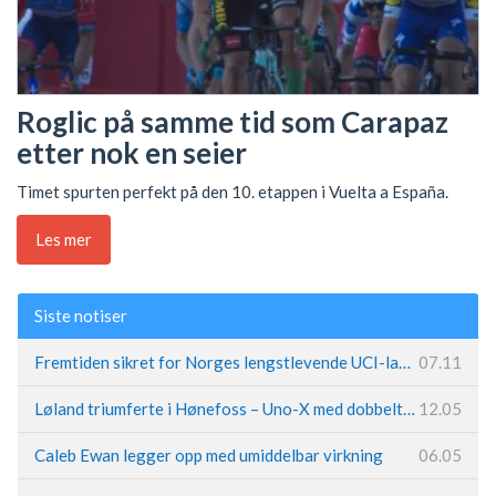
Roglic på samme tid som Carapaz
etter nok en seier
Timet spurten perfekt på den 10. etappen i Vuelta a España.
Les mer
Siste notiser
Fremtiden sikret for Norges lengstlevende UCI-lag – Kristoff trer inn i sentral rolle
07.11
Løland triumferte i Hønefoss – Uno-X med dobbeltslag på hjemmebane
12.05
Caleb Ewan legger opp med umiddelbar virkning
06.05