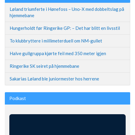
Løland triumferte i Hønefoss – Uno-X med dobbeltslag på
hjemmebane
Hungerholdt før Ringerike GP: – Det har blitt en livsstil
To klubbryttere i millimeterduell om NM-gullet
Halve gullgruppa kjørte feil med 350 meter igjen
Ringerike SK seiret på hjemmebane
Sakarias Løland ble juniormester hos herrene
Podkast