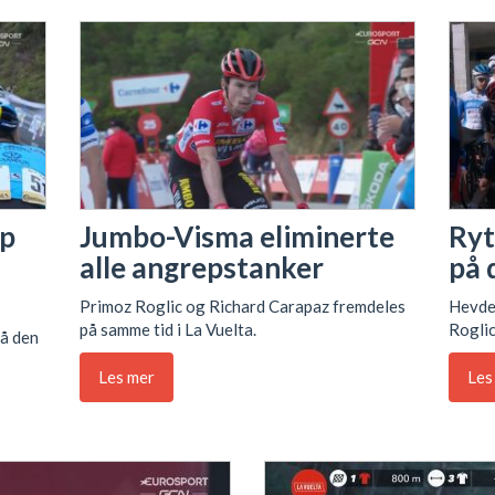
pp
Jumbo-Visma eliminerte
Ryt
alle angrepstanker
på 
Primoz Roglic og Richard Carapaz fremdeles
Hevder
på samme tid i La Vuelta.
Roglic
på den
Les mer
Les