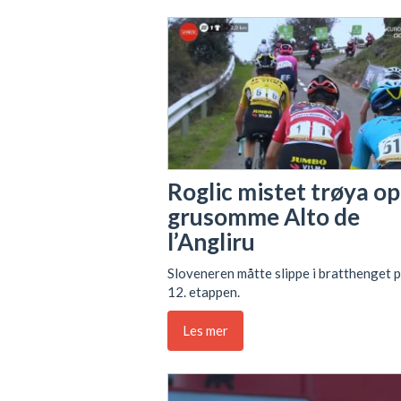
Roglic mistet trøya o
grusomme Alto de
l’Angliru
Sloveneren måtte slippe i bratthenget 
12. etappen.
Les mer