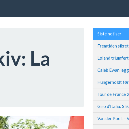
Siste notiser
kiv:
La
Giro d’Italia: Sli