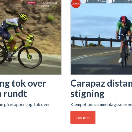
ng tok over
Carapaz distans
a rundt
stigning
m på etappen, og tok over
Kjempet om sammenlagtseieren 
Les mer