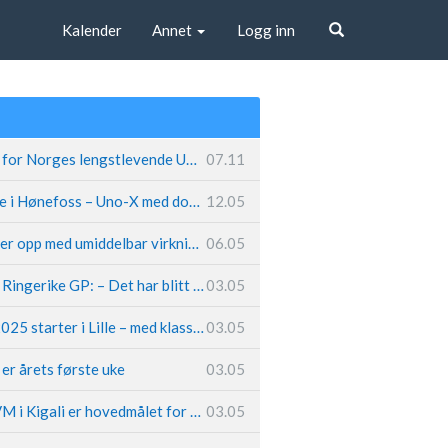
Kalender
Annet
Logg inn
Søk
Fremtiden sikret for Norges lengstlevende UCI-lag – Kristoff trer inn i sentral rolle
07.11
Løland triumferte i Hønefoss – Uno-X med dobbeltslag på hjemmebane
12.05
Caleb Ewan legger opp med umiddelbar virkning
06.05
Hungerholdt før Ringerike GP: – Det har blitt en livsstil
03.05
Tour de France 2025 starter i Lille – med klassikerpreg
03.05
k er årets første uke
03.05
Van der Poel: – VM i Kigali er hovedmålet for 2025
03.05