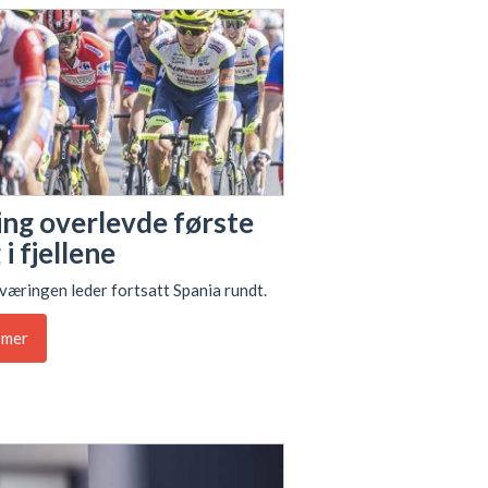
ing overlevde første
i fjellene
æringen leder fortsatt Spania rundt.
 mer