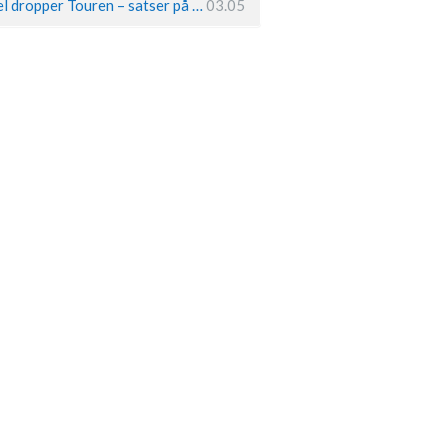
Remco Evenepoel dropper Touren – satser på OL og Vueltaen
03.05