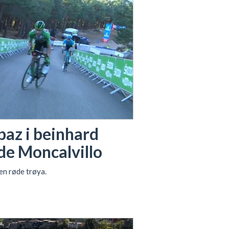
paz i beinhard
 de Moncalvillo
en røde trøya.