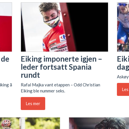
 de
Eiking imponerte igjen –
Eik
leder fortsatt Spania
dag 
rundt
Askøyv
iking å
Rafal Majka vant etappen – Odd Christian
Les
Eiking ble nummer seks.
Les mer