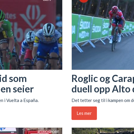
id som
Roglic og Cara
en seier
duell opp Alto
n i Vuelta a España.
Det tetter seg til i kampen om d
Les mer