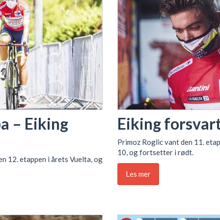
a – Eiking
Eiking forsvar
Primoz Roglic vant den 11. eta
10, og fortsetter i rødt.
n 12. etappen i årets Vuelta, og
Les mer