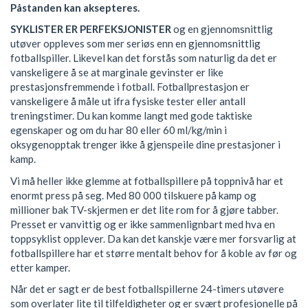
Påstanden kan aksepteres.
SYKLISTER ER PERFEKSJONISTER
og en gjennomsnittlig
utøver oppleves som mer seriøs enn en gjennomsnittlig
fotballspiller. Likevel kan det forstås som naturlig da det er
vanskeligere å se at marginale gevinster er like
prestasjonsfremmende i fotball. Fotballprestasjon er
vanskeligere å måle ut ifra fysiske tester eller antall
treningstimer. Du kan komme langt med gode taktiske
egenskaper og om du har 80 eller 60 ml/kg/min i
oksygenopptak trenger ikke å gjenspeile dine prestasjoner i
kamp.
Vi må heller ikke glemme at fotballspillere på toppnivå har et
enormt press på seg. Med 80 000 tilskuere på kamp og
millioner bak TV-skjermen er det lite rom for å gjøre tabber.
Presset er vanvittig og er ikke sammenlignbart med hva en
toppsyklist opplever. Da kan det kanskje være mer forsvarlig at
fotballspillere har et større mentalt behov for å koble av før og
etter kamper.
Når det er sagt er de best fotballspillerne 24-timers utøvere
som overlater lite til tilfeldigheter og er svært profesjonelle på