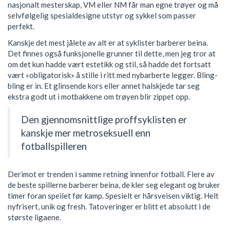
nasjonalt mesterskap, VM eller NM får man egne trøyer og må
selvfølgelig spesialdesigne utstyr og sykkel som passer
perfekt.
Kanskje det mest jålete av alt er at syklister barberer beina.
Det finnes også funksjonelle grunner til dette, men jeg tror at
om det kun hadde vært estetikk og stil, så hadde det fortsatt
vært «obligatorisk» å stille i ritt med nybarberte legger. Bling-
bling er in. Et glinsende kors eller annet halskjede tar seg
ekstra godt ut i motbakkene om trøyen blir zippet opp.
Den gjennomsnittlige proffsyklisten er
kanskje mer metroseksuell enn
fotballspilleren
Derimot er trenden i samme retning innenfor fotball. Flere av
de beste spillerne barberer beina, de kler seg elegant og bruker
timer foran speilet før kamp. Spesielt er hårsveisen viktig. Helt
nyfrisert, unik og fresh. Tatoveringer er blitt et absolutt i de
største ligaene.