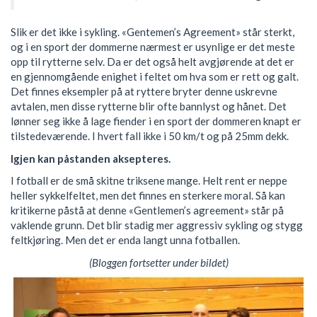
Slik er det ikke i sykling. «Gentemen’s Agreement» står sterkt,
og i en sport der dommerne nærmest er usynlige er det meste
opp til rytterne selv. Da er det også helt avgjørende at det er
en gjennomgående enighet i feltet om hva som er rett og galt.
Det finnes eksempler på at ryttere bryter denne uskrevne
avtalen, men disse rytterne blir ofte bannlyst og hånet. Det
lønner seg ikke å lage fiender i en sport der dommeren knapt er
tilstedeværende. I hvert fall ikke i 50 km/t og på 25mm dekk.
Igjen kan påstanden aksepteres.
I fotball er de små skitne triksene mange. Helt rent er neppe
heller sykkelfeltet, men det finnes en sterkere moral. Så kan
kritikerne påstå at denne «Gentlemen’s agreement» står på
vaklende grunn. Det blir stadig mer aggressiv sykling og stygg
feltkjøring. Men det er enda langt unna fotballen.
(Bloggen fortsetter under bildet)