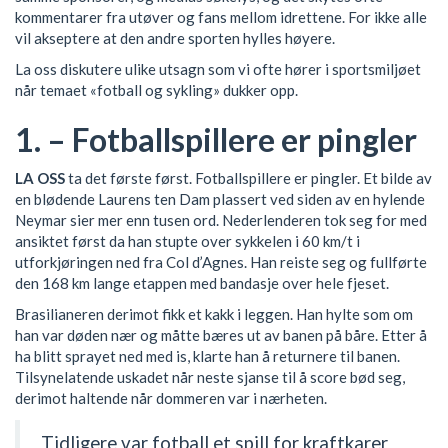
kommentarer fra utøver og fans mellom idrettene. For ikke alle
vil akseptere at den andre sporten hylles høyere.
La oss diskutere ulike utsagn som vi ofte hører i sportsmiljøet
når temaet «fotball og sykling» dukker opp.
1. – Fotballspillere er pingler
LA OSS
ta det første først. Fotballspillere er pingler. Et bilde av
en blødende Laurens ten Dam plassert ved siden av en hylende
Neymar sier mer enn tusen ord. Nederlenderen tok seg for med
ansiktet først da han stupte over sykkelen i 60 km/t i
utforkjøringen ned fra Col d’Agnes. Han reiste seg og fullførte
den 168 km lange etappen med bandasje over hele fjeset.
Brasilianeren derimot fikk et kakk i leggen. Han hylte som om
han var døden nær og måtte bæres ut av banen på båre. Etter å
ha blitt sprayet ned med is, klarte han å returnere til banen.
Tilsynelatende uskadet når neste sjanse til å score bød seg,
derimot haltende når dommeren var i nærheten.
Tidligere var fotball et spill for kraftkarer