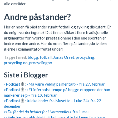
alle områder.
Andre påstander?
Her er noen få påstander rundt fotball og sykling diskutert. Er
du enig i vurderingene? Det finnes sikkert flere tradisjonelle
argumenter for hvorfor prestasjonene i den ene sporten er
bedre enn den andre. Har du noen flere påstander, skriv dem
gjerne i kommentatorfeltet under!
Tagget med:
blogg
,
fotball
,
Jonas Orset
,
procycling
,
procycling.no
,
procyclingno
Siste i Blogger
«Podkast
: «Må være veldig på mentalt»» fra 27. februar
«Podkast
: «Et infernalsk tempo på begge etappene der han
markerer seg»» fra 19. februar
«Podkast
: Julekalender fra Musette – Luke 24» fra 22.
desember
«
«Du får det du betaler for i Normandie»
» fra 1. mai
««Selv har jeg aldri kjørt rittet, men ofte latt meg frustrere