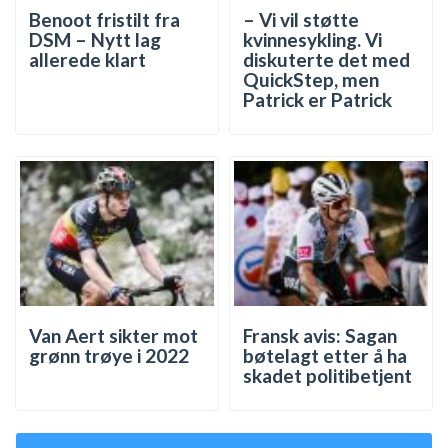
Benoot fristilt fra
– Vi vil støtte
DSM – Nytt lag
kvinnesykling. Vi
allerede klart
diskuterte det med
QuickStep, men
Patrick er Patrick
Van Aert sikter mot
Fransk avis: Sagan
grønn trøye i 2022
bøtelagt etter å ha
skadet politibetjent