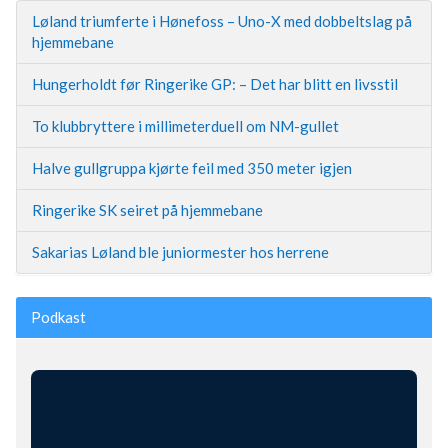
Løland triumferte i Hønefoss – Uno-X med dobbeltslag på
hjemmebane
Hungerholdt før Ringerike GP: – Det har blitt en livsstil
To klubbryttere i millimeterduell om NM-gullet
Halve gullgruppa kjørte feil med 350 meter igjen
Ringerike SK seiret på hjemmebane
Sakarias Løland ble juniormester hos herrene
Podkast