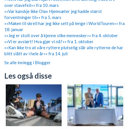
over stavefeil»» fra 10. mars
««Var kanskje ikke Olav Hjemsæter jeg hadde størst
forventninger til»» fra 5. mars
««Maken til skrell har jeg ikke sett på lenge i WorldTouren»» fra
18. januar
««Jeg er stolt over å kjenne slike mennesker»» fra 4. oktober
««Vi er avslørt! Hva gjør vi nå?»» fra 1. oktober
««Kan ikke tro at våre ryttere plutselig slår alle rytterne de har
blitt slått av i hele år»» fra 14. juli
Se alle innlegg i Blogger
Les også disse