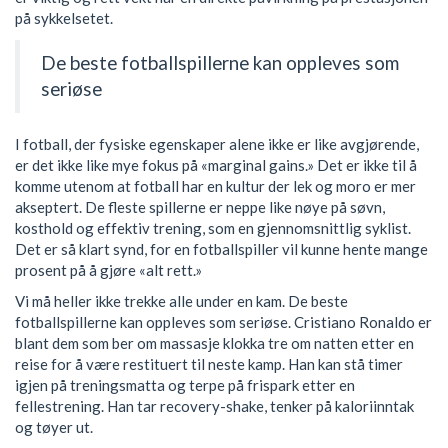
på sykkelsetet.
De beste fotballspillerne kan oppleves som
seriøse
I fotball, der fysiske egenskaper alene ikke er like avgjørende,
er det ikke like mye fokus på «marginal gains.» Det er ikke til å
komme utenom at fotball har en kultur der lek og moro er mer
akseptert. De fleste spillerne er neppe like nøye på søvn,
kosthold og effektiv trening, som en gjennomsnittlig syklist.
Det er så klart synd, for en fotballspiller vil kunne hente mange
prosent på å gjøre «alt rett.»
Vi må heller ikke trekke alle under en kam. De beste
fotballspillerne kan oppleves som seriøse. Cristiano Ronaldo er
blant dem som ber om massasje klokka tre om natten etter en
reise for å være restituert til neste kamp. Han kan stå timer
igjen på treningsmatta og terpe på frispark etter en
fellestrening. Han tar recovery-shake, tenker på kaloriinntak
og tøyer ut.