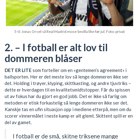
5-0: Jonas Orset så Real Madrid mose Sevilla like før jul. Foto: privat
2. – I fotball er alt lov til
dommeren blåser
DET ER LITE
som forteller om en «gentemen’s agreement» i
ballsporten. Her er det meste lov så lenge dommeren ikke ser
det. Holding i trøyer, klyping, skittkasting, og andre tjuvtriks –
dette er hverdagen til en kvalitetsmidtstopper. Får du spissen
ut av fokus har du gjort en god jobb. Det er ikke så farlig om
metoden er etisk forkastelig så lenge dommeren ikke ser det.
Kanskje tas en ufin situasjon opp i mediene etterpå, men om du
scorer vinnermålet i neste kamp er alt glemt. Skittent spill er en
del av gamet.
I fotball er de små, skitne triksene mange