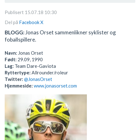
Publisert 15.07.18 10:30
Del på
Facebook
X
BLOGG:
Jonas Orset sammenlikner syklister og
foballspillere.
Navn:
Jonas Orset
Født:
29.09, 1990
Lag:
Team Dare-Gaviota
Ryttertype:
Allrounder/roleur
Twitter:
@JonasOrset
Hjemmeside:
www.jonasorset.com