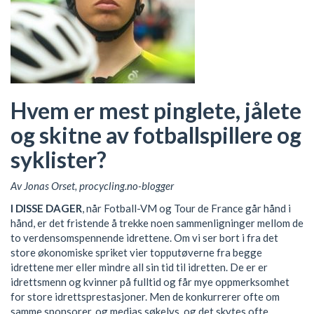
Hvem er mest pinglete, jålete
og skitne av fotballspillere og
syklister?
Av Jonas Orset, procycling.no-blogger
I DISSE DAGER
, når Fotball-VM og Tour de France går hånd i
hånd, er det fristende å trekke noen sammenligninger mellom de
to verdensomspennende idrettene. Om vi ser bort i fra det
store økonomiske spriket vier topputøverne fra begge
idrettene mer eller mindre all sin tid til idretten. De er er
idrettsmenn og kvinner på fulltid og får mye oppmerksomhet
for store idrettsprestasjoner. Men de konkurrerer ofte om
samme sponsorer, og medias søkelys, og det skytes ofte