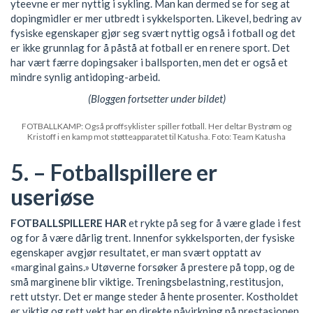
yteevne er mer nyttig i sykling. Man kan dermed se for seg at
dopingmidler er mer utbredt i sykkelsporten. Likevel, bedring av
fysiske egenskaper gjør seg svært nyttig også i fotball og det
er ikke grunnlag for å påstå at fotball er en renere sport. Det
har vært færre dopingsaker i ballsporten, men det er også et
mindre synlig antidoping-arbeid.
(Bloggen fortsetter under bildet)
FOTBALLKAMP: Også proffsyklister spiller fotball. Her deltar Bystrøm og
Kristoff i en kamp mot støtteapparatet til Katusha. Foto: Team Katusha
5. – Fotballspillere er
useriøse
FOTBALLSPILLERE HAR
et rykte
på seg for å være glade i fest
og for å være dårlig trent. Innenfor sykkelsporten, der fysiske
egenskaper avgjør resultatet, er man svært opptatt av
«marginal gains.» Utøverne forsøker å prestere på topp, og de
små marginene blir viktige. Treningsbelastning, restitusjon,
rett utstyr. Det er mange steder å hente prosenter. Kostholdet
er viktig og rett vekt har en direkte påvirkning på prestasjonen