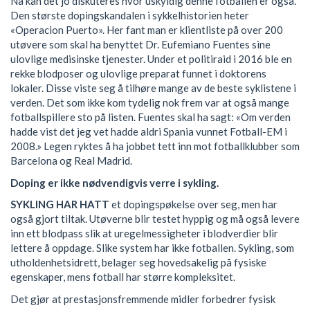
Nå kan det jo diskuteres hvor uskyldig denne fotballen er også.
Den største dopingskandalen i sykkelhistorien heter
«Operacion Puerto». Her fant man er klientliste på over 200
utøvere som skal ha benyttet Dr. Eufemiano Fuentes sine
ulovlige medisinske tjenester. Under et politiraid i 2016 ble en
rekke blodposer og ulovlige preparat funnet i doktorens
lokaler. Disse viste seg å tilhøre mange av de beste syklistene i
verden. Det som ikke kom tydelig nok frem var at også mange
fotballspillere sto på listen. Fuentes skal ha sagt: «Om verden
hadde vist det jeg vet hadde aldri Spania vunnet Fotball-EM i
2008.» Legen ryktes å ha jobbet tett inn mot fotballklubber som
Barcelona og Real Madrid.
Doping er ikke nødvendigvis verre i sykling.
SYKLING HAR HATT
et dopingspøkelse over seg, men har
også gjort tiltak. Utøverne blir testet hyppig og må også levere
inn ett blodpass slik at uregelmessigheter i blodverdier blir
lettere å oppdage. Slike system har ikke fotballen. Sykling, som
utholdenhetsidrett, belager seg hovedsakelig på fysiske
egenskaper, mens fotball har større kompleksitet.
Det gjør at prestasjonsfremmende midler forbedrer fysisk