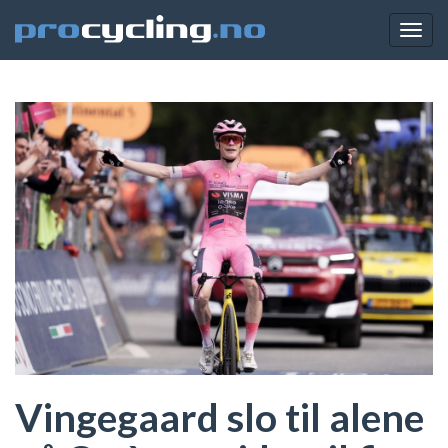
Togg
navig
Vingegaard slo til alene