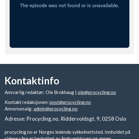
Kontaktinfo
Ansvarlig redaktør: Ole Brokhaug |
ole@procycling.no
Kontakt redaksjonen:
post@procycling.no
Annonsesalg:
admin@procycling.no
Adresse: Procycling.no, Riddervoldsgt. 9, 0258 Oslo
procycling.no er Norges ledende sykkelnettsted. Innholdet på
sidene våre er beskyttet av åndsverkloven og annen