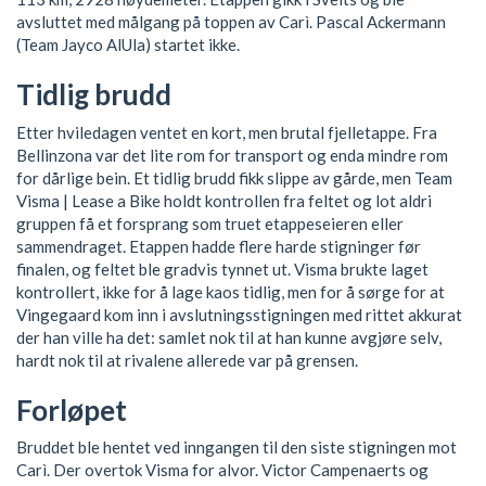
avsluttet med målgang på toppen av Carì. Pascal Ackermann
(Team Jayco AlUla) startet ikke.
Tidlig brudd
Etter hviledagen ventet en kort, men brutal fjelletappe. Fra
Bellinzona var det lite rom for transport og enda mindre rom
for dårlige bein. Et tidlig brudd fikk slippe av gårde, men Team
Visma | Lease a Bike holdt kontrollen fra feltet og lot aldri
gruppen få et forsprang som truet etappeseieren eller
sammendraget. Etappen hadde flere harde stigninger før
finalen, og feltet ble gradvis tynnet ut. Visma brukte laget
kontrollert, ikke for å lage kaos tidlig, men for å sørge for at
Vingegaard kom inn i avslutningsstigningen med rittet akkurat
der han ville ha det: samlet nok til at han kunne avgjøre selv,
hardt nok til at rivalene allerede var på grensen.
Forløpet
Bruddet ble hentet ved inngangen til den siste stigningen mot
Carì. Der overtok Visma for alvor. Victor Campenaerts og