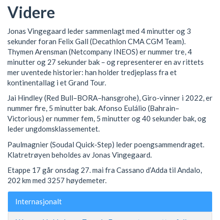
Videre
Jonas Vingegaard leder sammenlagt med 4 minutter og 3
sekunder foran Felix Gall (Decathlon CMA CGM Team).
Thymen Arensman (Netcompany INEOS) er nummer tre, 4
minutter og 27 sekunder bak – og representerer en av rittets
mer uventede historier: han holder tredjeplass fra et
kontinentallag i et Grand Tour.
Jai Hindley (Red Bull–BORA–hansgrohe), Giro-vinner i 2022, er
nummer fire, 5 minutter bak. Afonso Eulálio (Bahrain–
Victorious) er nummer fem, 5 minutter og 40 sekunder bak, og
leder ungdomsklassementet.
Paulmagnier (Soudal Quick-Step) leder poengsammendraget.
Klatretrøyen beholdes av Jonas Vingegaard.
Etappe 17 går onsdag 27. mai fra Cassano d’Adda til Andalo,
202 km med 3257 høydemeter.
Internasjonalt