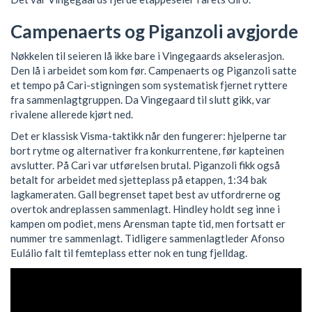
Campenaerts og Piganzoli avgjorde
Nøkkelen til seieren lå ikke bare i Vingegaards akselerasjon.
Den lå i arbeidet som kom før. Campenaerts og Piganzoli satte
et tempo på Carì-stigningen som systematisk fjernet ryttere
fra sammenlagtgruppen. Da Vingegaard til slutt gikk, var
rivalene allerede kjørt ned.
Det er klassisk Visma-taktikk når den fungerer: hjelperne tar
bort rytme og alternativer fra konkurrentene, før kapteinen
avslutter. På Carì var utførelsen brutal. Piganzoli fikk også
betalt for arbeidet med sjetteplass på etappen, 1:34 bak
lagkameraten. Gall begrenset tapet best av utfordrerne og
overtok andreplassen sammenlagt. Hindley holdt seg inne i
kampen om podiet, mens Arensman tapte tid, men fortsatt er
nummer tre sammenlagt. Tidligere sammenlagtleder Afonso
Eulálio falt til femteplass etter nok en tung fjelldag.