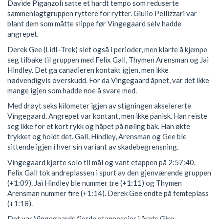
Davide Piganzoli satte et hardt tempo som reduserte
sammenlagtgruppen ryttere for rytter. Giulio Pellizzari var
blant dem som måtte slippe før Vingegaard selv hadde
angrepet.
Derek Gee (Lidl–Trek) slet også i perioder, men klarte å kjempe
seg tilbake til gruppen med Felix Gall, Thymen Arensman og Jai
Hindley. Det ga canadieren kontakt igjen, men ikke
nødvendigvis overskudd. For da Vingegaard åpnet, var det ikke
mange igjen som hadde noe å svare med.
Med drøyt seks kilometer igjen av stigningen akselererte
Vingegaard. Angrepet var kontant, men ikke panisk. Han reiste
seg ikke for et kort rykk og håpet på nøling bak. Han økte
trykket og holdt det. Gall, Hindley, Arensman og Gee ble
sittende igjen i hver sin variant av skadebegrensning.
Vingegaard kjørte solo til mål og vant etappen på 2:57:40.
Felix Gall tok andreplassen i spurt av den gjenværende gruppen
(+1:09). Jai Hindley ble nummer tre (+1:11) og Thymen
Arensman nummer fire (+1:14). Derek Gee endte på femteplass
(+1:18).
Det var Vingegaards fjerde etappeseier i årets Giro.