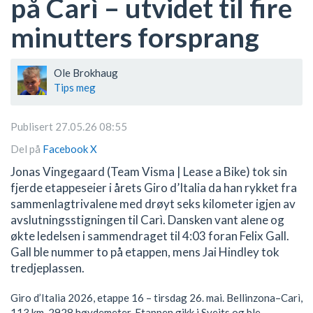
på Carì – utvidet til fire
minutters forsprang
Ole Brokhaug
Tips meg
Publisert 27.05.26 08:55
Del på
Facebook
X
Jonas Vingegaard (Team Visma | Lease a Bike) tok sin
fjerde etappeseier i årets Giro d’Italia da han rykket fra
sammenlagtrivalene med drøyt seks kilometer igjen av
avslutningsstigningen til Carì. Dansken vant alene og
økte ledelsen i sammendraget til 4:03 foran Felix Gall.
Gall ble nummer to på etappen, mens Jai Hindley tok
tredjeplassen.
Giro d’Italia 2026, etappe 16 – tirsdag 26. mai. Bellinzona–Carì,
113 km, 2928 høydemeter. Etappen gikk i Sveits og ble