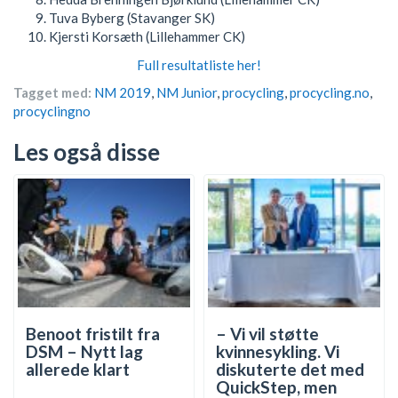
Tuva Byberg (Stavanger SK)
Kjersti Korsæth (Lillehammer CK)
Full resultatliste her!
Tagget med:
NM 2019
,
NM Junior
,
procycling
,
procycling.no
,
procyclingno
Les også disse
Benoot fristilt fra
– Vi vil støtte
DSM – Nytt lag
kvinnesykling. Vi
allerede klart
diskuterte det med
QuickStep, men