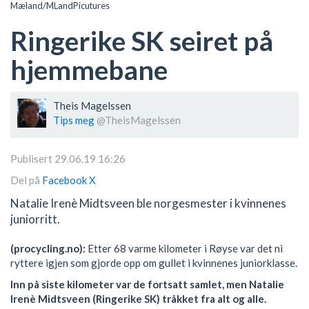
Mæland/MLandPicutures
Ringerike SK seiret på
hjemmebane
Theis Magelssen
Tips meg
@TheisMagelssen
Publisert 29.06.19 16:26
Del på
Facebook
X
Natalie Irenè Midtsveen ble norgesmester i kvinnenes
juniorritt.
(procycling.no):
Etter 68 varme kilometer i Røyse var det ni
ryttere igjen som gjorde opp om gullet i kvinnenes juniorklasse.
Inn på siste kilometer var de fortsatt samlet, men Natalie
Irenè Midtsveen (Ringerike SK) tråkket fra alt og alle.