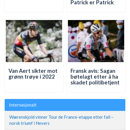
Patrick er Patrick
Van Aert sikter mot
Fransk avis: Sagan
grønn trøye i 2022
bøtelagt etter å ha
skadet politibetjent
Internasjonalt
Wærenskjold vinner Tour de France-etappe etter fall –
norsk triumf i Nevers