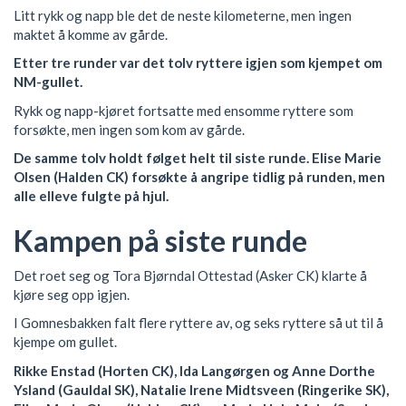
Litt rykk og napp ble det de neste kilometerne, men ingen
maktet å komme av gårde.
Etter tre runder var det tolv ryttere igjen som kjempet om
NM-gullet.
Rykk og napp-kjøret fortsatte med ensomme ryttere som
forsøkte, men ingen som kom av gårde.
De samme tolv holdt følget helt til siste runde. Elise Marie
Olsen (Halden CK) forsøkte å angripe tidlig på runden, men
alle elleve fulgte på hjul.
Kampen på siste runde
Det roet seg og Tora Bjørndal Ottestad (Asker CK) klarte å
kjøre seg opp igjen.
I Gomnesbakken falt flere ryttere av, og seks ryttere så ut til å
kjempe om gullet.
Rikke Enstad (Horten CK), Ida Langørgen og Anne Dorthe
Ysland (Gauldal SK), Natalie Irene Midtsveen (Ringerike SK),