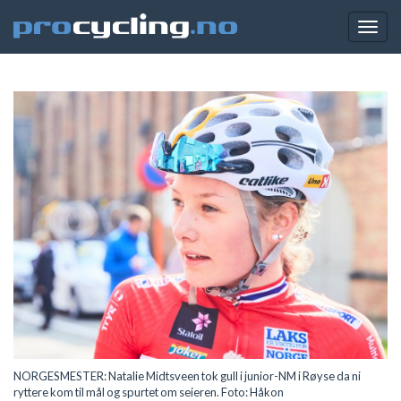
Togg
navig
NORGESMESTER: Natalie Midtsveen tok gull i junior-NM i Røyse da ni
ryttere kom til mål og spurtet om seieren. Foto: Håkon