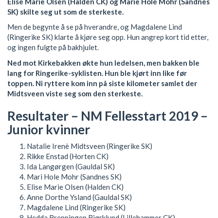
Elise Marie Olsen (Halden CK) og Marie Hole Mohr (Sandnes
SK) skilte seg ut som de sterkeste.
Men de begynte å se på hverandre, og Magdalene Lind
(Ringerike SK) klarte å kjøre seg opp. Hun angrep kort tid etter,
og ingen fulgte på bakhjulet.
Ned mot Kirkebakken økte hun ledelsen, men bakken ble
lang for Ringerike-syklisten. Hun ble kjørt inn like før
toppen. Ni ryttere kom inn på siste kilometer samlet der
Midtsveen viste seg som den sterkeste.
Resultater – NM Fellesstart 2019 –
Junior kvinner
Natalie Irenè Midtsveen (Ringerike SK)
Rikke Enstad (Horten CK)
Ida Langørgen (Gauldal SK)
Mari Hole Mohr (Sandnes SK)
Elise Marie Olsen (Halden CK)
Anne Dorthe Ysland (Gauldal SK)
Magdalene Lind (Ringerike SK)
Hedda Brenningen Bjørklund (Lillehammer CK)