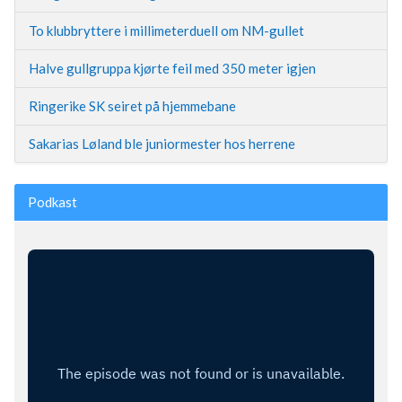
To klubbryttere i millimeterduell om NM-gullet
Halve gullgruppa kjørte feil med 350 meter igjen
Ringerike SK seiret på hjemmebane
Sakarias Løland ble juniormester hos herrene
Podkast