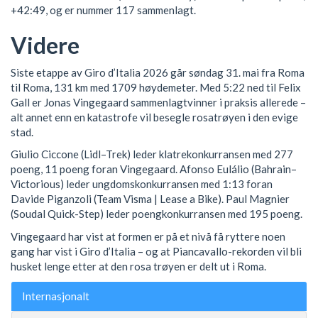
+42:49, og er nummer 117 sammenlagt.
Videre
Siste etappe av Giro d’Italia 2026 går søndag 31. mai fra Roma
til Roma, 131 km med 1709 høydemeter. Med 5:22 ned til Felix
Gall er Jonas Vingegaard sammenlagtvinner i praksis allerede –
alt annet enn en katastrofe vil besegle rosatrøyen i den evige
stad.
Giulio Ciccone (Lidl–Trek) leder klatrekonkurransen med 277
poeng, 11 poeng foran Vingegaard. Afonso Eulálio (Bahrain–
Victorious) leder ungdomskonkurransen med 1:13 foran
Davide Piganzoli (Team Visma | Lease a Bike). Paul Magnier
(Soudal Quick-Step) leder poengkonkurransen med 195 poeng.
Vingegaard har vist at formen er på et nivå få ryttere noen
gang har vist i Giro d’Italia – og at Piancavallo-rekorden vil bli
husket lenge etter at den rosa trøyen er delt ut i Roma.
Internasjonalt