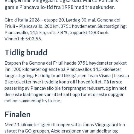
etappen har Vingegaard også slått Marco Pantanis
gamle Piancavallo-tid fra 1998 med tre sekunder.
Giro d’Italia 2026 – etappe 20. Lørdag 30. mai. Gemona del
Friuli – Piancavallo. 200 km, 3751 høydemeter. Sluttsstigning:
Piancavallo, 14,5 km, snitt 7,8 %, toppunkt 1283 moh.
Vinnertid: 5:03:55.
Tidlig brudd
Etappen fra Gemona del Friuli hadde 3751 høydemeter pakket
inn i 200 kilometer og endte på Piancavallos 14,5 kilometer
lange stigning. Et tidlig brudd fikk gå, men Team Visma | Lease a
Bike tok etter hvert tydelig kontroll i hovedfeltet. På første
passering av Piancavallo ble forspranget redusert, og inn mot
den siste klatringen var rittet satt opp for et direkte oppgjør
mellom sammenlagtrytterne.
Finalen
Med 11 kilometer igjen til toppen satte Jonas Vingegaard inn
støtet fra GC-gruppen. Akselerasjonen var umiddelbar og