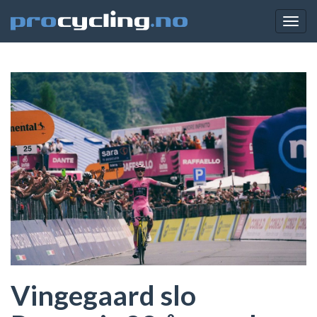
Togg
navig
Vingegaard slo