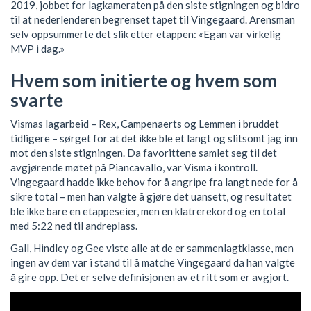
2019, jobbet for lagkameraten på den siste stigningen og bidro
til at nederlenderen begrenset tapet til Vingegaard. Arensman
selv oppsummerte det slik etter etappen: «Egan var virkelig
MVP i dag.»
Hvem som initierte og hvem som
svarte
Vismas lagarbeid – Rex, Campenaerts og Lemmen i bruddet
tidligere – sørget for at det ikke ble et langt og slitsomt jag inn
mot den siste stigningen. Da favorittene samlet seg til det
avgjørende møtet på Piancavallo, var Visma i kontroll.
Vingegaard hadde ikke behov for å angripe fra langt nede for å
sikre total – men han valgte å gjøre det uansett, og resultatet
ble ikke bare en etappeseier, men en klatrerekord og en total
med 5:22 ned til andreplass.
Gall, Hindley og Gee viste alle at de er sammenlagtklasse, men
ingen av dem var i stand til å matche Vingegaard da han valgte
å gire opp. Det er selve definisjonen av et ritt som er avgjort.