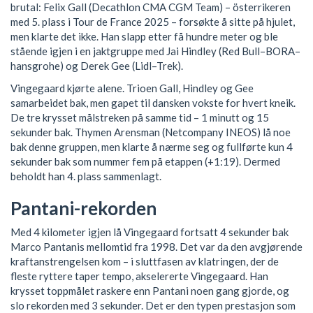
brutal: Felix Gall (Decathlon CMA CGM Team) – österrikeren
med 5. plass i Tour de France 2025 – forsøkte å sitte på hjulet,
men klarte det ikke. Han slapp etter få hundre meter og ble
stående igjen i en jaktgruppe med Jai Hindley (Red Bull–BORA–
hansgrohe) og Derek Gee (Lidl–Trek).
Vingegaard kjørte alene. Trioen Gall, Hindley og Gee
samarbeidet bak, men gapet til dansken vokste for hvert kneik.
De tre krysset målstreken på samme tid – 1 minutt og 15
sekunder bak. Thymen Arensman (Netcompany INEOS) lå noe
bak denne gruppen, men klarte å nærme seg og fullførte kun 4
sekunder bak som nummer fem på etappen (+1:19). Dermed
beholdt han 4. plass sammenlagt.
Pantani-rekorden
Med 4 kilometer igjen lå Vingegaard fortsatt 4 sekunder bak
Marco Pantanis mellomtid fra 1998. Det var da den avgjørende
kraftanstrengelsen kom – i sluttfasen av klatringen, der de
fleste ryttere taper tempo, akselererte Vingegaard. Han
krysset toppmålet raskere enn Pantani noen gang gjorde, og
slo rekorden med 3 sekunder. Det er den typen prestasjon som