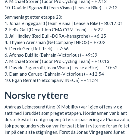
9. Michael Storer (Tudor Pro Cycling Team) – +2:13
10. Davide Piganzoli (Team Visma | Lease a Bike) – +2:13
Sammenlagt etter etappe 20:
1. Jonas Vingegaard (Team Visma | Lease a Bike) – 80:17:01
2. Felix Gall (Decathlon CMA CGM Team) – +5:22
3. Jai Hindley (Red Bull–BORA–hansgrohe) – +6:25
4. Thymen Arensman (Netcompany INEOS) – +7:02
5. Derek Gee (Lidl–Trek) – +7:56
6. Afonso Eulálio (Bahrain–Victorious) – +9:39
7. Michael Storer (Tudor Pro Cycling Team) – +10:13
8. Davide Piganzoli (Team Visma | Lease a Bike) – +10:52
9. Damiano Caruso (Bahrain–Victorious) – +12:54
10. Egan Bernal (Netcompany INEOS) – +11:24
Norske ryttere
Andreas Leknessund (Uno-X Mobility) var igjen offensiv og
satt med i bruddet som preget etappen. Nordmannen var blant
de sterkeste i frontgruppen på første passering av Piancavallo,
tok poeng underveis og var fortsatt blant rytterne foran feltet
inn på den siste stigningen. Først da Jonas Vingegaard åpnet