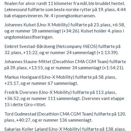
finalen for alvor rundt 11 kilometer fra mål, ble bruddet hentet.
Leknessund fullførte som beste norske rytter på 19. plass, 4:44
bak etappevinneren. Nr. 4 i poengkonkurransen.
Johannes Kulset (Uno-X Mobility) fullførte på 23. plass, +6:58,
og er nummer 18 sammenlagt (+34:26). Kulset holder 4. plass i
ungdomsklassifiseringen.
Embret Svestad-Bårdseng (Netcompany INEOS) fullførte på
32. plass, +11:22, og er nummer 24 sammenlagt (+1:13:39).
Johannes Staune-Mittet (Decathlon CMA CGM Team) fullførte
på 39. plass, +13:55, og er nummer 34 sammenlagt (+1:54:21).
Markus Hoelgaard (Uno-X Mobility) fullførte på 58. plass,
+21:17, og er nummer 67 sammenlagt.
Fredrik Dversnes (Uno-X Mobility) fullførte på 113. plass,
+36:52, og er nummer 111 sammenlagt. Dversnes vant etappe
15 i dette Giro-rittet.
Tord Gudmestad (Decathlon CMA CGM Team) fullførte på 120.
plass, +40:27, og er nummer 136 sammenlagt.
Sakarias Koller Løland (Uno-X Mobility) fullførte på 138. plass,