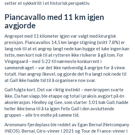
setter et sykkelritt i et historisk perspektiv.
Piancavallo med 11 km igjen
avgjorde
Angrepet med 11 kilometer igjen var valgt med kirurgisk
presisjon. Piancavallos 14,5 km lange stigning (snitt 7,8%) er
lang nok til at et angrep langt nede kan bygge et luke ingen kan
tette, men kort nok til at rytteren ikke risikerer å gå tom. For
Vingegaard – med 5:22 til nærmeste konkurrent i
sammendraget – var det ikke nødvendig å angripe for å vinne
totalt. Han angrep likevel, og gjorde det fra langt nok nede til
at Gall ikke hadde tid til å organisere noe svar.
Gall fulgte kort. Det var riktig instinkt – men kroppen svarte
ikke. Da han slapp, ble etappe og total i praksis avgjort på én
akselerasjon. Hindley og Gee, som starter 1:01 bak Gall, hadde
heller ikke bena til å ta igjen Felix Gall i den avsluttende
gruppen – alle tre endte på samme tid.
Arensmans fjerdeplass ble reddet av Egan Bernal (Netcompany
INEOS). Bernal, Giro-vinner i 2021 og Tour de France-vinner i