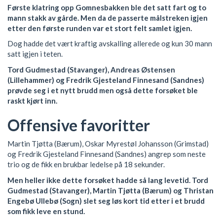
Første klatring opp Gomnesbakken ble det satt fart og to
mann stakk av gårde. Men da de passerte målstreken igjen
etter den første runden var et stort felt samlet igjen.
Dog hadde det vært kraftig avskalling allerede og kun 30 mann
satt igjen i teten.
Tord Gudmestad (Stavanger), Andreas Østensen
(Lillehammer) og Fredrik Gjesteland Finnesand (Sandnes)
prøvde seg i et nytt brudd men også dette forsøket ble
raskt kjørt inn.
Offensive favoritter
Martin Tjøtta (Bærum), Oskar Myrestøl Johansson (Grimstad)
og Fredrik Gjesteland Finnesand (Sandnes) angrep som neste
trio og de fikk en brukbar ledelse på 18 sekunder.
Men heller ikke dette forsøket hadde så lang levetid. Tord
Gudmestad (Stavanger), Martin Tjøtta (Bærum) og Thristan
Engebø Ullebø (Sogn) slet seg løs kort tid etter i et brudd
som fikk leve en stund.