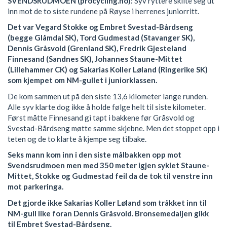
SVENDSRUDMOEN (procycling.no):
Syv ryttere skilte seg ut
inn mot de to siste rundene på Røyse i herrenes juniorritt.
Det var Vegard Stokke og Embret Svestad-Bårdseng
(begge Glåmdal SK), Tord Gudmestad (Stavanger SK),
Dennis Gråsvold (Grenland SK), Fredrik Gjesteland
Finnesand (Sandnes SK), Johannes Staune-Mittet
(Lillehammer CK) og Sakarias Koller Løland (Ringerike SK)
som kjempet om NM-gullet i juniorklassen.
De kom sammen ut på den siste 13,6 kilometer lange runden.
Alle syv klarte dog ikke å holde følge helt til siste kilometer.
Først måtte Finnesand gi tapt i bakkene før Gråsvold og
Svestad-Bårdseng møtte samme skjebne. Men det stoppet opp i
teten og de to klarte å kjempe seg tilbake.
Seks mann kom inn i den siste målbakken opp mot
Svendsrudmoen men med 350 meter igjen syklet Staune-
Mittet, Stokke og Gudmestad feil da de tok til venstre inn
mot parkeringa.
Det gjorde ikke Sakarias Koller Løland som tråkket inn til
NM-gull like foran Dennis Gråsvold. Bronsemedaljen gikk
til Embret Svestad-Bårdseng.