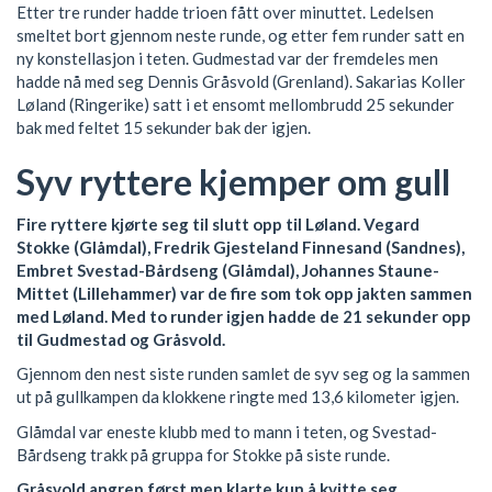
Etter tre runder hadde trioen fått over minuttet. Ledelsen
smeltet bort gjennom neste runde, og etter fem runder satt en
ny konstellasjon i teten. Gudmestad var der fremdeles men
hadde nå med seg Dennis Gråsvold (Grenland). Sakarias Koller
Løland (Ringerike) satt i et ensomt mellombrudd 25 sekunder
bak med feltet 15 sekunder bak der igjen.
Syv ryttere kjemper om gull
Fire ryttere kjørte seg til slutt opp til Løland. Vegard
Stokke (Glåmdal), Fredrik Gjesteland Finnesand (Sandnes),
Embret Svestad-Bårdseng (Glåmdal), Johannes Staune-
Mittet (Lillehammer) var de fire som tok opp jakten sammen
med Løland. Med to runder igjen hadde de 21 sekunder opp
til Gudmestad og Gråsvold.
Gjennom den nest siste runden samlet de syv seg og la sammen
ut på gullkampen da klokkene ringte med 13,6 kilometer igjen.
Glåmdal var eneste klubb med to mann i teten, og Svestad-
Bårdseng trakk på gruppa for Stokke på siste runde.
Gråsvold angrep først men klarte kun å kvitte seg