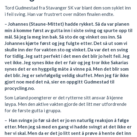
Tord Gudmestad fra Stavanger SK var blant dem som syklet inn
i feil sving. Han var frustrert over måten finalen endte.
– Johannes (Staune-Mittet) hadde rykket. Så da var planen
min å komme først av gutta inn i siste sving og spurte opp til
mål. Så jeg la meg inn bak. Så sto de og vinket oss inn. Så
Johannes kjørte først og jeg fulgte etter. Det så ut som vi
skulle inn der for vakten sto og vinket. Da var det en sving
for tidlig. Jeg satt perfekt i det men det blir jo helt feil. Jeg
vet ikke. Jeg synes ikke det er fair og jeg tror ikke Sakarias
synes det er en hyggelig måte å vinne på. Men det blir som
det blir. Jeg er selvfølgelig veldig skuffet. Men jeg får ikke
gjort noe med det nå, sier en oppgitt Gudmestad til
procycling.no.
Som Løland poengterer er det rytterne sitt ansvar å kjenne
løypa. Men den aktive vakten gjorde det litt mer utfordrende
for de første gutta i gruppa.
– Han svinge jo før så det er jo en naturlig reaksjon å følge
etter. Men jeg så med en gang vi hadde svingt at det ikke er
her vi skal. Men da er det jo litt sent å prøve å hente det inn