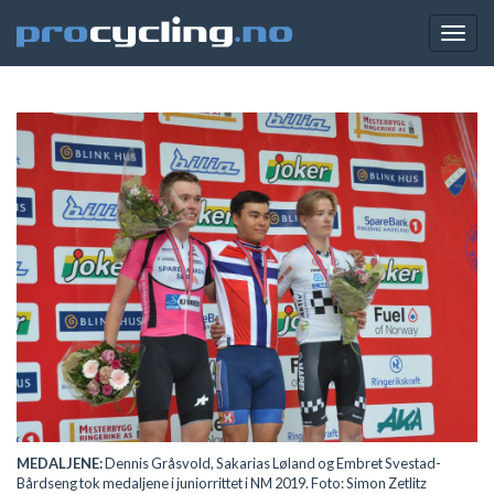
Togg
navig
MEDALJENE:
Dennis Gråsvold, Sakarias Løland og Embret Svestad-
Bårdseng tok medaljene i juniorrittet i NM 2019. Foto: Simon Zetlitz