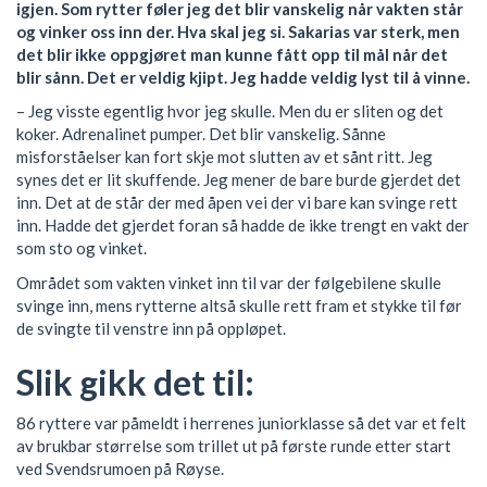
igjen. Som rytter føler jeg det blir vanskelig når vakten står
og vinker oss inn der. Hva skal jeg si. Sakarias var sterk, men
det blir ikke oppgjøret man kunne fått opp til mål når det
blir sånn. Det er veldig kjipt. Jeg hadde veldig lyst til å vinne.
– Jeg visste egentlig hvor jeg skulle. Men du er sliten og det
koker. Adrenalinet pumper. Det blir vanskelig. Sånne
misforståelser kan fort skje mot slutten av et sånt ritt. Jeg
synes det er lit skuffende. Jeg mener de bare burde gjerdet det
inn. Det at de står der med åpen vei der vi bare kan svinge rett
inn. Hadde det gjerdet foran så hadde de ikke trengt en vakt der
som sto og vinket.
Området som vakten vinket inn til var der følgebilene skulle
svinge inn, mens rytterne altså skulle rett fram et stykke til før
de svingte til venstre inn på oppløpet.
Slik gikk det til:
86 ryttere var påmeldt i herrenes juniorklasse så det var et felt
av brukbar størrelse som trillet ut på første runde etter start
ved Svendsrumoen på Røyse.