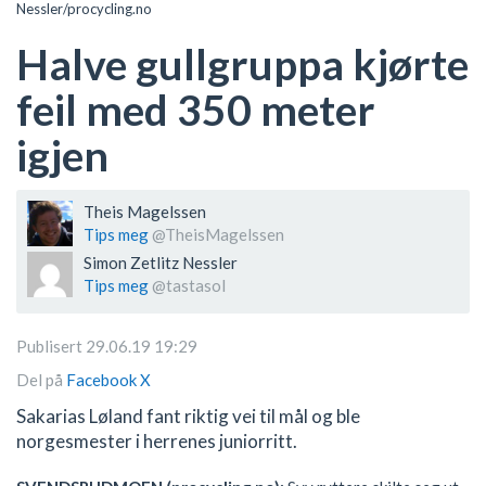
Nessler/procycling.no
Halve gullgruppa kjørte
feil med 350 meter
igjen
Theis Magelssen
Tips meg
@TheisMagelssen
Simon Zetlitz Nessler
Tips meg
@tastasol
Publisert 29.06.19 19:29
Del på
Facebook
X
Sakarias Løland fant riktig vei til mål og ble
norgesmester i herrenes juniorritt.