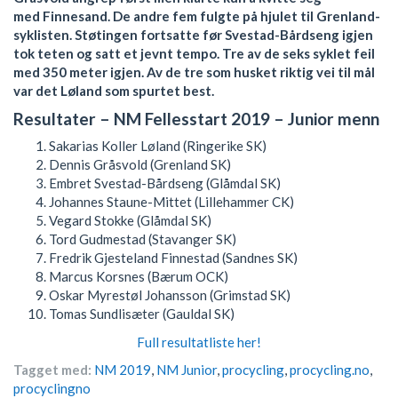
med Finnesand. De andre fem fulgte på hjulet til Grenland-
syklisten. Støtingen fortsatte før Svestad-Bårdseng igjen
tok teten og satt et jevnt tempo. Tre av de seks syklet feil
med 350 meter igjen. Av de tre som husket riktig vei til mål
var det Løland som spurtet best.
Resultater – NM Fellesstart 2019 – Junior menn
Sakarias Koller Løland (Ringerike SK)
Dennis Gråsvold (Grenland SK)
Embret Svestad-Bårdseng (Glåmdal SK)
Johannes Staune-Mittet (Lillehammer CK)
Vegard Stokke (Glåmdal SK)
Tord Gudmestad (Stavanger SK)
Fredrik Gjesteland Finnestad (Sandnes SK)
Marcus Korsnes (Bærum OCK)
Oskar Myrestøl Johansson (Grimstad SK)
Tomas Sundlisæter (Gauldal SK)
Full resultatliste her!
Tagget med:
NM 2019
,
NM Junior
,
procycling
,
procycling.no
,
procyclingno