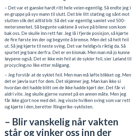
– Det var et ganske hardt ritt hele veien egentlig. Så endte jeg i
en gruppe på syv mann til slutt. Det ble litt støting og sånt mot
slutten slik det alltid blir. Så det var egentlig samlet ved 500-
metersmerket. Så begynte vaktene å veive på bilene som kom
bak oss. De skulle inn rett før. Jeg lå i fjerde posisjon, så kjørte
de fire første inn der og begynte å bremse. Men det så helt feil
ut. Så jeg kjørte til neste sving. Det var heldigvis riktig da. Så
spurtet jeg bare derfra. Det er en bismak. Men man må jo kunne
løypene også. Det er ikke min feil at de sykler feil, sier Løland til
procycling.no like etter målgang.
– Jeg forstår at de syklet feil. Men man må løfte blikket og. Men
det er jævla surt for dem. Det skjønner jeg. Man kan ikke si
hvordan det hadde blitt om de ikke hadde kjørt der. Det får vi
aldri vite. Jeg skulle gjerne vunnet på en annen måte. Men jeg
får ikke gjort noe med det. Jeg visste hvilken sving som var rett
og kjørte i den, beretter Ringerike-syklisten.
– Blir vanskelig når vakten
står og vinker oss inn der