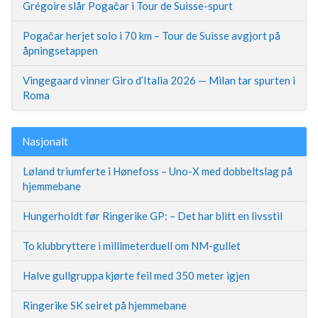
Grégoire slår Pogačar i Tour de Suisse-spurt
Pogačar herjet solo i 70 km – Tour de Suisse avgjort på
åpningsetappen
Vingegaard vinner Giro d’Italia 2026 — Milan tar spurten i
Roma
Nasjonalt
Løland triumferte i Hønefoss – Uno-X med dobbeltslag på
hjemmebane
Hungerholdt før Ringerike GP: – Det har blitt en livsstil
To klubbryttere i millimeterduell om NM-gullet
Halve gullgruppa kjørte feil med 350 meter igjen
Ringerike SK seiret på hjemmebane