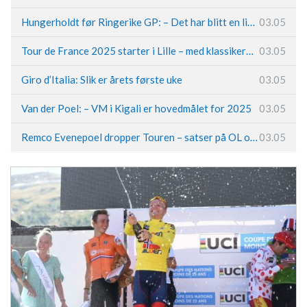
Hungerholdt før Ringerike GP: – Det har blitt en livsstil
03.05
Tour de France 2025 starter i Lille – med klassikerpreg
03.05
Giro d’Italia: Slik er årets første uke
03.05
Van der Poel: – VM i Kigali er hovedmålet for 2025
03.05
Remco Evenepoel dropper Touren – satser på OL og Vueltaen
03.05