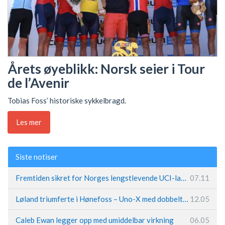
Årets øyeblikk: Norsk seier i Tour
de l’Avenir
Tobias Foss’ historiske sykkelbragd.
Les mer
Siste notiser
Fremtiden sikret for Norges lengstlevende UCI-lag – Kristoff trer inn i sentral rolle
07.11
Løland triumferte i Hønefoss – Uno-X med dobbeltslag på hjemmebane
12.05
Caleb Ewan legger opp med umiddelbar virkning
06.05