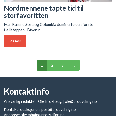
Nordmennene tapte tid til
storfavoritten
Ivan Ramiro Sosa og Colombia dominerte den første
fjelletappen i l’Avenir.
Les mer
1
2
3
→
Kontaktinfo
Ansvarlig redaktør: Ole Brokhaug |
ole@procycling.no
Kontakt redaksjonen:
post@procycling.no
Annonsesalg:
admin@procycling.no