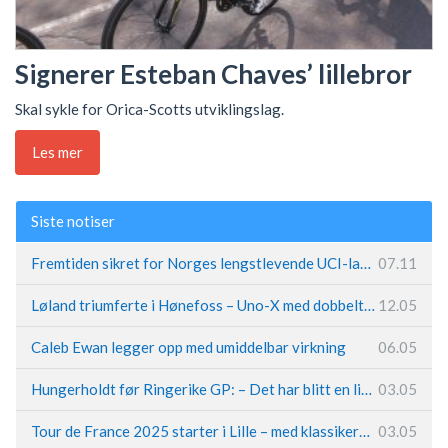
Signerer Esteban Chaves’ lillebror
Skal sykle for Orica-Scotts utviklingslag.
Les mer
Siste notiser
Fremtiden sikret for Norges lengstlevende UCI-lag – Kristoff trer inn i sentral rolle
07.11
Løland triumferte i Hønefoss – Uno-X med dobbeltslag på hjemmebane
12.05
Caleb Ewan legger opp med umiddelbar virkning
06.05
Hungerholdt før Ringerike GP: – Det har blitt en livsstil
03.05
Tour de France 2025 starter i Lille – med klassikerpreg
03.05