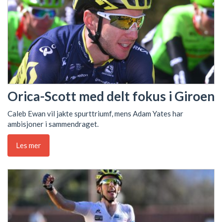
Orica-Scott med delt fokus i Giroen
Caleb Ewan vil jakte spurttriumf, mens Adam Yates har
ambisjoner i sammendraget.
Les mer