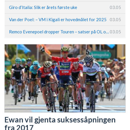
Giro d’Italia: Slik er årets første uke
03.05
Van der Poel: – VM i Kigali er hovedmålet for 2025
03.05
Remco Evenepoel dropper Touren – satser på OL og Vueltaen
03.05
Ewan vil gjenta suksessåpningen
fra 2017