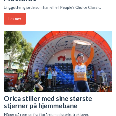
Unggutten gjorde som han ville i People’s Choice Classic.
Les mer
Orica stiller med sine største
stjerner på hjemmebane
Håper på reprise fra fjoråret med sterkt trekløver.