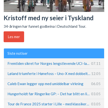
Kristoff med ny seier i Tyskland
34-åringen har funnet godbeina i Deutschland Tour.
Les mer
Siste notiser
Fremtiden sikret for Norges lengstlevende UCI-lag – Kristoff trer inn i sentral rolle
07.11
Løland triumferte i Hønefoss – Uno-X med dobbeltslag på hjemmebane
12.05
Caleb Ewan legger opp med umiddelbar virkning
06.05
Hungerholdt før Ringerike GP: – Det har blitt en livsstil
03.05
Tour de France 2025 starter i Lille – med klassikerpreg
03.05