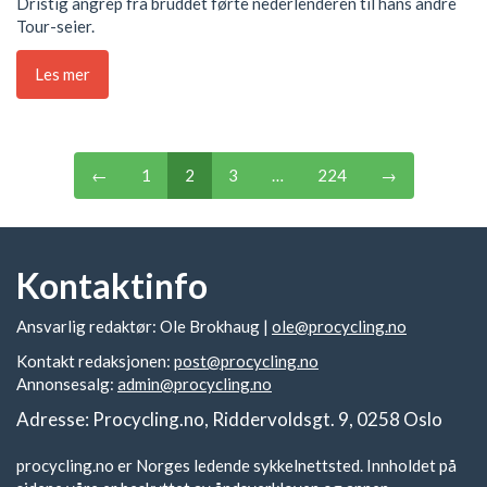
Dristig angrep fra bruddet førte nederlenderen til hans andre
Tour-seier.
Les mer
←
1
2
3
…
224
→
Kontaktinfo
Ansvarlig redaktør: Ole Brokhaug |
ole@procycling.no
Kontakt redaksjonen:
post@procycling.no
Annonsesalg:
admin@procycling.no
Adresse: Procycling.no, Riddervoldsgt. 9, 0258 Oslo
procycling.no er Norges ledende sykkelnettsted. Innholdet på