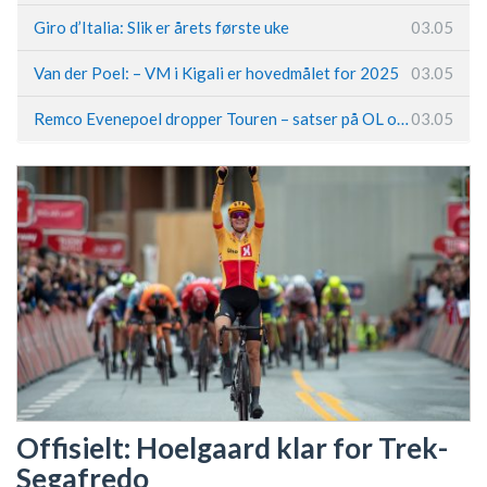
Giro d’Italia: Slik er årets første uke
03.05
Van der Poel: – VM i Kigali er hovedmålet for 2025
03.05
Remco Evenepoel dropper Touren – satser på OL og Vueltaen
03.05
Offisielt: Hoelgaard klar for Trek-
Segafredo