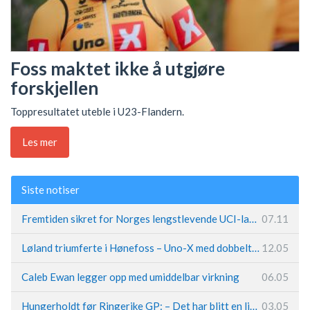
Foss maktet ikke å utgjøre
forskjellen
Toppresultatet uteble i U23-Flandern.
Les mer
Siste notiser
Fremtiden sikret for Norges lengstlevende UCI-lag – Kristoff trer inn i sentral rolle
07.11
Løland triumferte i Hønefoss – Uno-X med dobbeltslag på hjemmebane
12.05
Caleb Ewan legger opp med umiddelbar virkning
06.05
Hungerholdt før Ringerike GP: – Det har blitt en livsstil
03.05