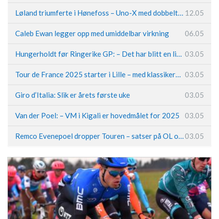
Løland triumferte i Hønefoss – Uno-X med dobbeltslag på hjemmebane
12.05
Caleb Ewan legger opp med umiddelbar virkning
06.05
Hungerholdt før Ringerike GP: – Det har blitt en livsstil
03.05
Tour de France 2025 starter i Lille – med klassikerpreg
03.05
Giro d’Italia: Slik er årets første uke
03.05
Van der Poel: – VM i Kigali er hovedmålet for 2025
03.05
Remco Evenepoel dropper Touren – satser på OL og Vueltaen
03.05