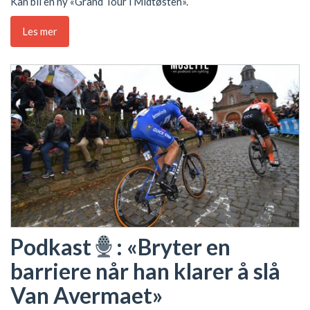
Kan bli en ny «Grand Tour i Midtøsten».
Les mer
Podkast
: «Bryter en
barriere når han klarer å slå
Van Avermaet»