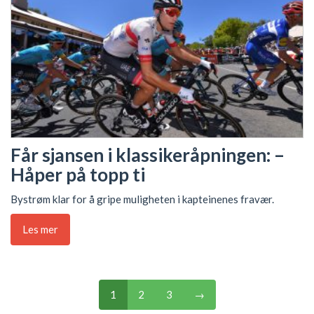
Får sjansen i klassikeråpningen: –
Håper på topp ti
Bystrøm klar for å gripe muligheten i kapteinenes fravær.
Les mer
1
2
3
→