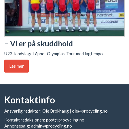
– Vi er på skuddhold
U23-landslaget åpnet Olympia’s Tour med lagtempo.
Les mer
Kontaktinfo
Ansvarlig redaktør: Ole Brokhaug |
ole@procycling.no
Kontakt redaksjonen:
post@procycling.no
Annonsesalg:
admin@procycling.no