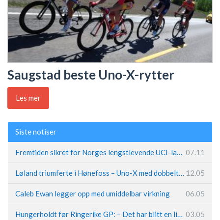
Saugstad beste Uno-X-rytter
Les mer
Siste notiser
Fremtiden sikret for Norges lengstlevende UCI-lag – Kristoff trer inn i sentral rolle
07.11
Løland triumferte i Hønefoss – Uno-X med dobbeltslag på hjemmebane
12.05
Caleb Ewan legger opp med umiddelbar virkning
06.05
Hungerholdt før Ringerike GP: – Det har blitt en livsstil
03.05