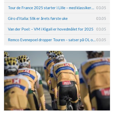
Tour de France 2025 starter i Lille – med klassikerpreg
03.05
Giro d’Italia: Slik er årets første uke
03.05
Van der Poel: – VM i Kigali er hovedmålet for 2025
03.05
Remco Evenepoel dropper Touren – satser på OL og Vueltaen
03.05