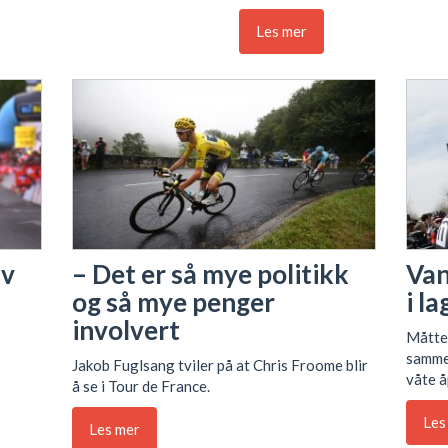
Les mer
av
– Det er så mye politikk
Van
og så mye penger
i la
involvert
Måtte 
sammen
Jakob Fuglsang tviler på at Chris Froome blir
våte 
å se i Tour de France.
Les
Les mer