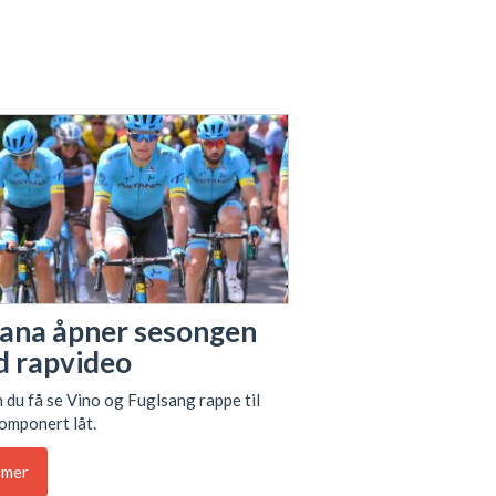
ana åpner sesongen
 rapvideo
 du få se Vino og Fuglsang rappe til
omponert låt.
 mer