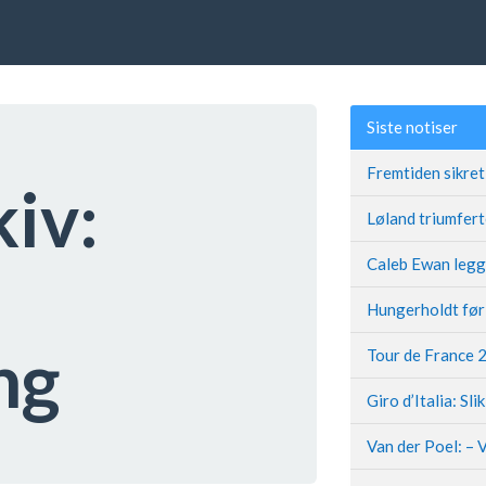
Siste notiser
kiv:
ng
Giro d’Italia: Sli