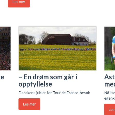
Les mer
de
– En drøm som går i
Ast
oppfyllelse
med
Danskene jubler for Tour de France-besøk.
Nå kan
egenk
Les mer
Les