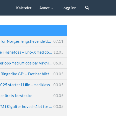
Kalender
Annet
Logg inn
Søk
Fremtiden sikret for Norges lengstlevende UCI-lag – Kristoff trer inn i sentral rolle
07.11
Løland triumferte i Hønefoss – Uno-X med dobbeltslag på hjemmebane
12.05
Caleb Ewan legger opp med umiddelbar virkning
06.05
Hungerholdt før Ringerike GP: – Det har blitt en livsstil
03.05
Tour de France 2025 starter i Lille – med klassikerpreg
03.05
k er årets første uke
03.05
Van der Poel: – VM i Kigali er hovedmålet for 2025
03.05