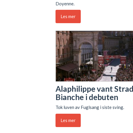
Doyenne.
Les mer
Alaphilippe vant Stra
Bianche i debuten
Tok luven av Fuglsang i siste sving.
Les mer