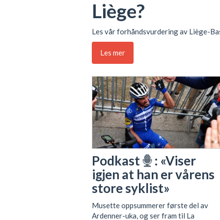
Liège?
Les vår forhåndsvurdering av Liège-Ba
Les mer
Podkast
: «Viser
igjen at han er vårens
store syklist»
Musette oppsummerer første del av
Ardenner-uka, og ser fram til La