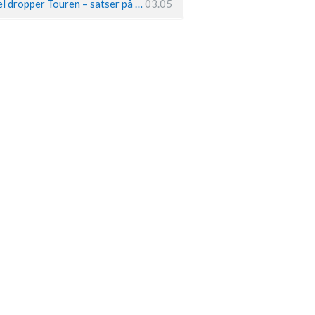
Remco Evenepoel dropper Touren – satser på OL og Vueltaen
03.05