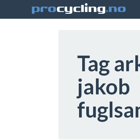
Tag ar
jakob
fuglsa