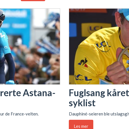
rerte Astana-
Fuglsang kåret
syklist
our de France-velten.
Dauphiné-seieren ble utslagsgi
Les mer