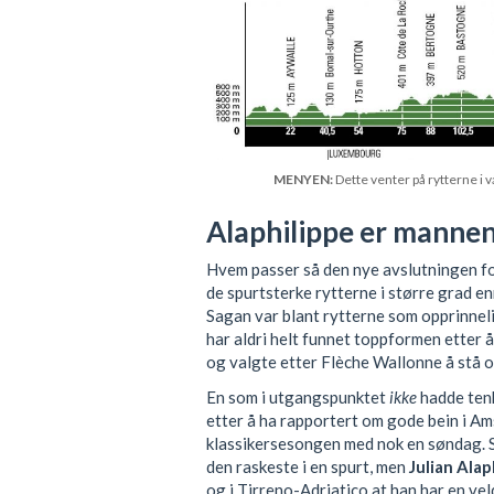
MENYEN:
Dette venter på rytterne i 
Alaphilippe er mannen
Hvem passer så den nye avslutningen for
de spurtsterke rytterne i større grad en
Sagan var blant rytterne som opprinnelig
har aldri helt funnet toppformen etter å
og valgte etter Flèche Wallonne å stå 
En som i utgangspunktet
ikke
hadde tenk
etter å ha rapportert om gode bein i Am
klassikersesongen med nok en søndag
den raskeste i en spurt, men
Julian Alap
og i Tirreno-Adriatico at han har en vel