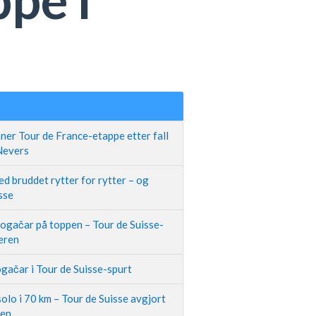
ner Tour de France-etappe etter fall
 Nevers
d bruddet rytter for rytter – og
sse
Pogačar på toppen – Tour de Suisse-
neren
gačar i Tour de Suisse-spurt
olo i 70 km – Tour de Suisse avgjort
pen