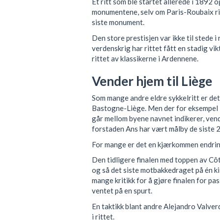
Et ritt som ble startet allerede i 1892 
monumentene, selv om Paris-Roubaix ri
siste monument.
Den store prestisjen var ikke til stede i
verdenskrig har rittet fått en stadig vi
rittet av klassikerne i Ardennene.
Vender hjem til Liège
Som mange andre eldre sykkelritt er det 
Bastogne-Liège. Men der for eksempel
går mellom byene navnet indikerer, vende
forstaden Ans har vært målby de siste 
For mange er det en kjærkommen endrin
Den tidligere finalen med toppen av Cô
og så det siste motbakkedraget på én k
mange kritikk for å gjøre finalen for pa
ventet på en spurt.
En taktikk blant andre Alejandro Valverd
i rittet.