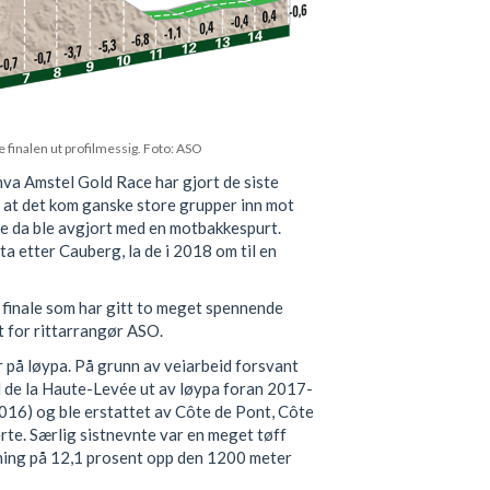
e finalen ut profilmessig. Foto: ASO
va Amstel Gold Race har gjort de siste
d at det kom ganske store grupper inn mot
le da ble avgjort med en motbakkespurt.
ata etter Cauberg, la de i 2018 om til en
 finale som har gitt to meget spennende
t for rittarrangør ASO.
er på løypa. På grunn av veiarbeid forsvant
 de la Haute-Levée ut av løypa foran 2017-
2016) og ble erstattet av Côte de Pont, Côte
rte. Særlig sistnevnte var en meget tøff
ning på 12,1 prosent opp den 1200 meter