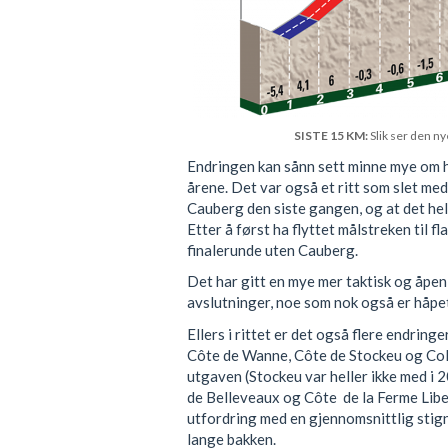
SISTE 15 KM:
Slik ser den ny
Endringen kan sånn sett minne mye om h
årene. Det var også et ritt som slet me
Cauberg den siste gangen, og at det he
Etter å først ha flyttet målstreken til fl
finalerunde uten Cauberg.
Det har gitt en mye mer taktisk og åpen
avslutninger, noe som nok også er håpe
Ellers i rittet er det også flere endring
Côte de Wanne, Côte de Stockeu og Col
utgaven (Stockeu var heller ikke med i 
de Belleveaux og Côte de la Ferme Libe
utfordring med en gjennomsnittlig stig
lange bakken.