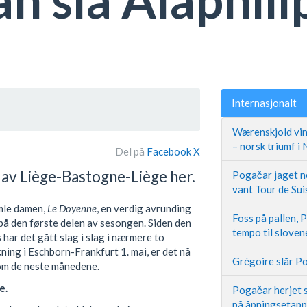
Internasjonalt
Wærenskjold vin
– norsk triumf i
Del på
Facebook
X
 av Liège-Bastogne-Liège her.
Pogačar jaget ne
vant Tour de Sui
amle damen,
Le Doyenne
, en verdig avrunding
Foss på pallen, 
på den første delen av sesongen. Siden den
tempo til slove
har det gått slag i slag i nærmere to
ing i Eschborn-Frankfurt 1. mai, er det nå
Grégoire slår Po
 om de neste månedene.
e.
Pogačar herjet s
på åpningsetap