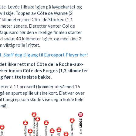
ute-Levée tilbake igjen på løypekartet og
 vil skje. Toppen av Côte de Wanne (2
 kilometer, med Côte de Stockeu (1,1
ometer senere. Deretter venter Col de
quisard før den virkelige finalen starter
 snaut 40 kilometer igjen, og med sine 2
viktig rolle i rittet.
 Skaff deg tilgang til Eurosport Player her!
 det ikke rett mot Côte de la Roche-aux-
rer innom Côte des Forges (1,3 kilometer
g før rittets siste bakke.
eter à 11 prosent) kommer altså med 15
å en spurt spille ut sine kort. Det var over
itt angrep som skulle vise seg å holde hele
 mål.