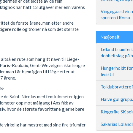
og dermed er det eldste av de fem
ktignok har hatt 13 utgaver mer enn vårens
Vingegaard vinne
spurten i Roma
 rittet de første årene, men etter andre
ktigere rolle og troner nå som det største
Nasjonalt
Løland triumfer
dobbeltslag på
altså en rute som har gitt navn til Liège-
 Paris-Roubaix, Gent-Wevelgem ikke lengre
Hungerholdt før 
r man i år hjem igjen til Liège etter at
livsstil
27 årene.
To klubbryttere 
g.
te de Saint-Nicolas med fem kilometer igjen
Halve gullgruppa
ilometer opp mot målgang i Ans fikk av
ssiv, hvor de største favorittene gjerne bare
Ringerike SK se
Sakarias Løland 
e virkelig har mestret med sine fire triumfer