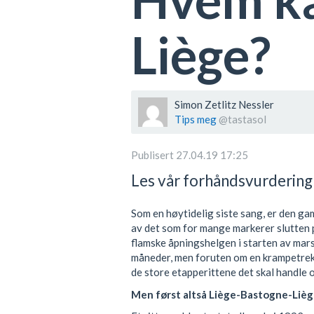
Liège?
Simon Zetlitz Nessler
Tips meg
@tastasol
Publisert 27.04.19 17:25
Les vår forhåndsvurdering
Som en høytidelig siste sang, er den g
av det som for mange markerer slutten 
flamske åpningshelgen i starten av mars 
måneder, men foruten om en krampetrekn
de store etapperittene det skal handle
Men først altså Liège-Bastogne-Lièg