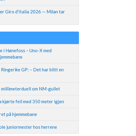
r Giro d’Italia 2026 — Milan tar
te i Hønefoss – Uno-X med
 hjemmebane
Ringerike GP: – Det har blitt en
i millimeterduell om NM-gullet
 kjørte feil med 350 meter igjen
iret på hjemmebane
ble juniormester hos herrene