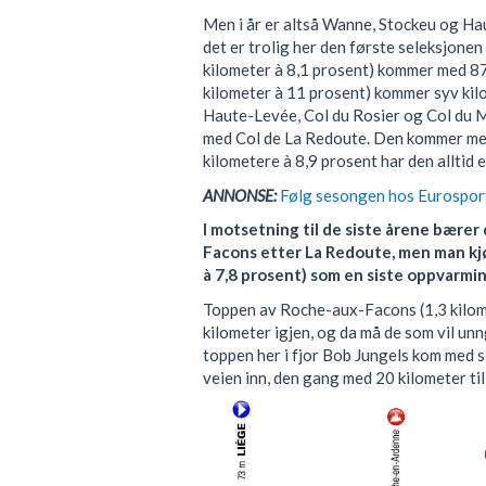
Men i år er altså Wanne, Stockeu og Ha
det er trolig her den første seleksjonen
kilometer à 8,1 prosent) kommer med 87
kilometer à 11 prosent) kommer syv kil
Haute-Levée, Col du Rosier og Col du Ma
med Col de La Redoute. Den kommer med
kilometere à 8,9 prosent har den alltid en 
ANNONSE:
Følg sesongen hos Eurosport.
I motsetning til de siste årene bærer
Facons etter La Redoute, men man kjø
à 7,8 prosent) som en siste oppvarmin
Toppen av Roche-aux-Facons (1,3 kilom
kilometer igjen, og da må de som vil unng
toppen her i fjor Bob Jungels kom med s
veien inn, den gang med 20 kilometer til