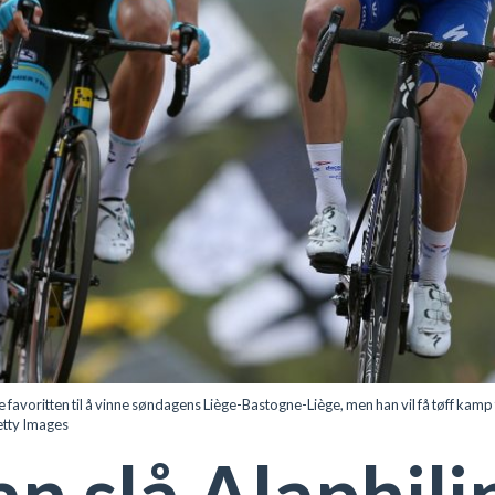
favoritten til å vinne søndagens Liège-Bastogne-Liège, men han vil få tøff kamp
tty Images
 slå Alaphili