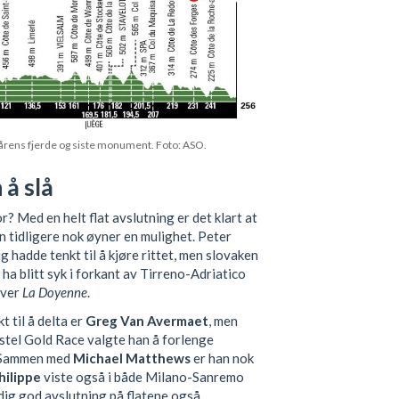
vårens fjerde og siste monument. Foto: ASO.
 å slå
? Med en helt flat avslutning er det klart at
n tidligere nok øyner en mulighet. Peter
 hadde tenkt til å kjøre rittet, men slovaken
 ha blitt syk i forkant av Tirreno-Adriatico
over
La Doyenne
.
t til å delta er
Greg Van Avermaet
, men
stel Gold Race valgte han å forlenge
. Sammen med
Michael Matthews
er han nok
hilippe
viste også i både Milano-Sanremo
dig god avslutning på flatene også.