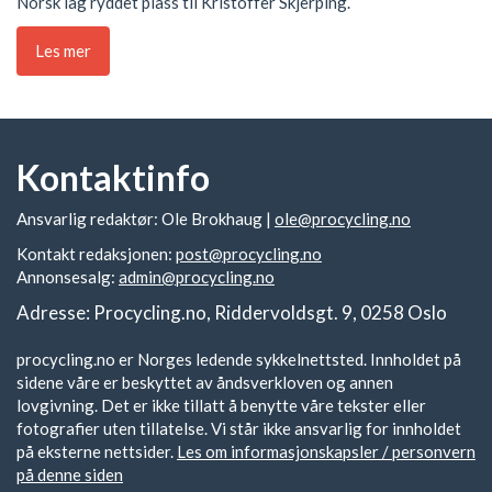
Norsk lag ryddet plass til Kristoffer Skjerping.
Les mer
Kontaktinfo
Ansvarlig redaktør: Ole Brokhaug |
ole@procycling.no
Kontakt redaksjonen:
post@procycling.no
Annonsesalg:
admin@procycling.no
Adresse: Procycling.no, Riddervoldsgt. 9, 0258 Oslo
procycling.no er Norges ledende sykkelnettsted. Innholdet på
sidene våre er beskyttet av åndsverkloven og annen
lovgivning. Det er ikke tillatt å benytte våre tekster eller
fotografier uten tillatelse. Vi står ikke ansvarlig for innholdet
på eksterne nettsider.
Les om informasjonskapsler / personvern
på denne siden