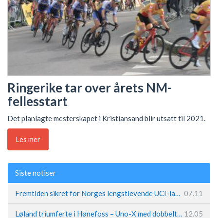
Ringerike tar over årets NM-
fellesstart
Det planlagte mesterskapet i Kristiansand blir utsatt til 2021.
Les mer
Siste notiser
Fremtiden sikret for Norges lengstlevende UCI-lag – Kristoff trer inn i sentral rolle
07.11
Løland triumferte i Hønefoss – Uno-X med dobbeltslag på hjemmebane
12.05