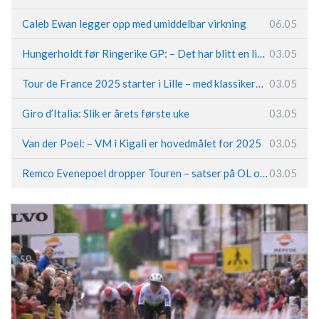
Caleb Ewan legger opp med umiddelbar virkning
06.05
Hungerholdt før Ringerike GP: – Det har blitt en livsstil
03.05
Tour de France 2025 starter i Lille – med klassikerpreg
03.05
Giro d’Italia: Slik er årets første uke
03.05
Van der Poel: – VM i Kigali er hovedmålet for 2025
03.05
Remco Evenepoel dropper Touren – satser på OL og Vueltaen
03.05