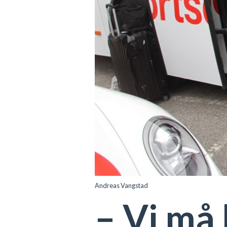
Andreas Vangstad
– Vi må 