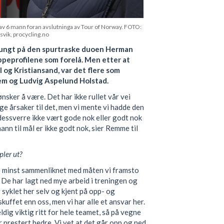
av 6 mann foran avslutninga av Tour of Norway. FOTO:
svik, procycling.no
 tungt på den spurtraske duoen Herman
ppeprofilene som forelå. Men etter at
 og Kristiansand, var det flere som
em og Ludvig Aspelund Holstad.
ønsker å være. Det har ikke rullet vår vei
ige årsaker til det, men vi mente vi hadde den
 dessverre ikke vært gode nok eller godt nok
ann til mål er ikke godt nok, sier Remme til
pler ut?
kke minst sammenliknet med måten vi framsto
ne. De har lagt ned mye arbeid i treningen og
 syklet her selv og kjent på opp- og
kuffet enn oss, men vi har alle et ansvar her.
ldig viktig ritt for hele teamet, så på vegne
r prestert bedre. Vi vet at det går opp og ned