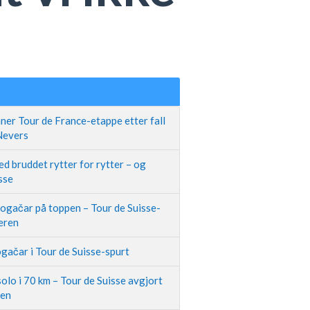
ner Tour de France-etappe etter fall
 Nevers
d bruddet rytter for rytter – og
sse
Pogačar på toppen – Tour de Suisse-
neren
gačar i Tour de Suisse-spurt
olo i 70 km – Tour de Suisse avgjort
pen