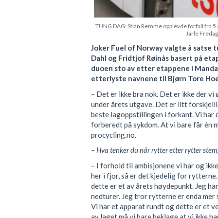
TUNG DAG: Stian Remme opplevde forfall fra 5 
Jarle Fredag
Joker Fuel of Norway valgte å satse
Dahl og Fridtjof Røinås basert på eta
duoen sto av etter etappene i Mandal
etterlyste navnene til Bjørn Tore Ho
– Det er ikke bra nok. Det er ikke der vi 
under årets utgave. Det er litt forskjell
beste lagoppstillingen i forkant. Vi har
forberedt på sykdom. At vi bare får én m
procycling.no.
– Hva tenker du når rytter etter rytter stem
– I forhold til ambisjonene vi har og i
her i fjor, så er det kjedelig for rytter
dette er et av årets høydepunkt. Jeg har
nedturer. Jeg tror rytterne er enda mer s
Vi har et apparat rundt og dette er et ve
av laget må vi bare beklage at vi ikke ha