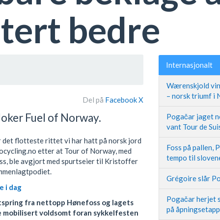
tert bedre
Internasjonalt
Wærenskjold vin
– norsk triumf i
Del på
Facebook
X
Joker Fuel of Norway.
Pogačar jaget ne
vant Tour de Sui
det flotteste rittet vi har hatt på norsk jord
Foss på pallen, 
rocycling.no etter at Tour of Norway, med
tempo til slove
s, ble avgjort med spurtseier til Kristoffer
mmenlagtpodiet.
Grégoire slår Po
e i dag
Pogačar herjet s
utspring fra nettopp Hønefoss og lagets
på åpningsetap
mobilisert voldsomt foran sykkelfesten