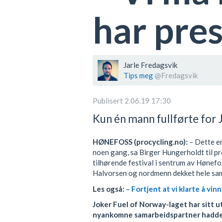
har pres
Jarle Fredagsvik
Tips meg
@Fredagsvik
Publisert 2.06.19 17:30
Kun én mann fullførte for 
HØNEFOSS (procycling.no):
– Dette er 
noen gang, sa Birger Hungerholdt til p
tilhørende festival i sentrum av Hønefos
Halvorsen og nordmenn dekket hele sa
Les også:
– Fortjent at vi klarte å vinn
Joker Fuel of Norway-laget har sitt 
nyankomne samarbeidspartner hadde 