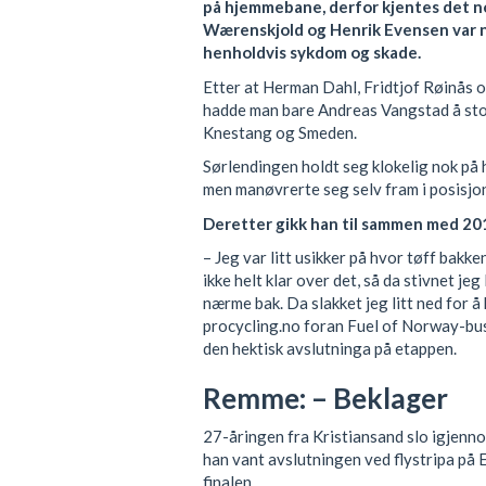
på hjemmebane, derfor kjentes det n
Wærenskjold og Henrik Evensen var nø
henholdvis sykdom og skade.
Etter at Herman Dahl, Fridtjof Røinås o
hadde man bare Andreas Vangstad å stol
Knestang og Smeden.
Sørlendingen holdt seg klokelig nok på 
men manøvrerte seg selv fram i posisjon
Deretter gikk han til sammen med 201
– Jeg var litt usikker på hvor tøff bakke
ikke helt klar over det, så da stivnet jeg
nærme bak. Da slakket jeg litt ned for å
procycling.no foran Fuel of Norway-bus
den hektisk avslutninga på etappen.
Remme: – Beklager
27-åringen fra Kristiansand slo igjenn
han vant avslutningen ved flystripa på
finalen.