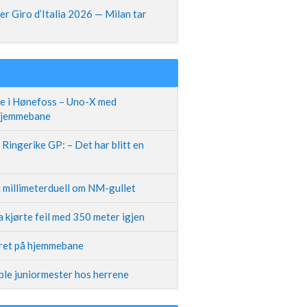
r Giro d’Italia 2026 — Milan tar
te i Hønefoss – Uno-X med
 hjemmebane
Ringerike GP: – Det har blitt en
i millimeterduell om NM-gullet
 kjørte feil med 350 meter igjen
iret på hjemmebane
ble juniormester hos herrene