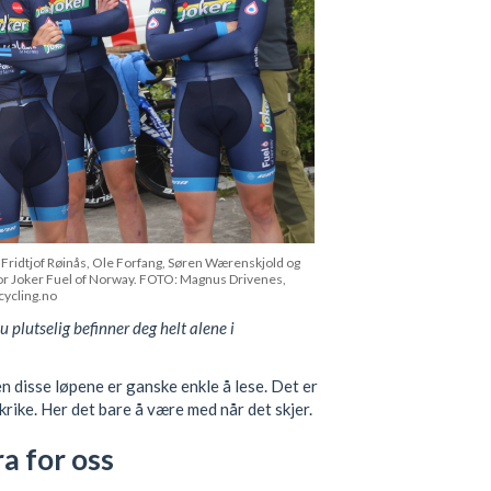
ridtjof Røinås, Ole Forfang, Søren Wærenskjold og
or Joker Fuel of Norway. FOTO: Magnus Drivenes,
cycling.no
 plutselig befinner deg helt alene i
en disse løpene er ganske enkle å lese. Det er
nkrike. Her det bare å være med når det skjer.
a for oss