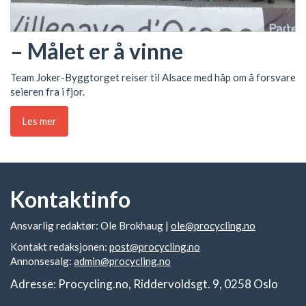
– Målet er å vinne
Team Joker-Byggtorget reiser til Alsace med håp om å forsvare
seieren fra i fjor.
Les mer
Kontaktinfo
Ansvarlig redaktør: Ole Brokhaug |
ole@procycling.no
Kontakt redaksjonen:
post@procycling.no
Annonsesalg:
admin@procycling.no
Adresse: Procycling.no, Riddervoldsgt. 9, 0258 Oslo