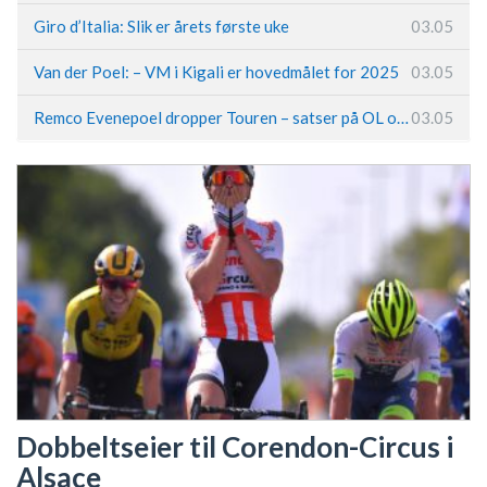
Giro d’Italia: Slik er årets første uke
03.05
Van der Poel: – VM i Kigali er hovedmålet for 2025
03.05
Remco Evenepoel dropper Touren – satser på OL og Vueltaen
03.05
Dobbeltseier til Corendon-Circus i
Alsace