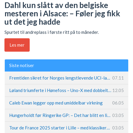
Dahl kun slått av den belgiske
mesteren i Alsace: – Føler jeg fikk
ut det jeg hadde
Spurtet til andreplass i første ritt på to måneder.
Les mer
Siste notiser
Fremtiden sikret for Norges lengstlevende UCI-lag – Kristoff trer inn i sentral rolle
07.11
Løland triumferte i Hønefoss – Uno-X med dobbeltslag på hjemmebane
12.05
Caleb Ewan legger opp med umiddelbar virkning
06.05
Hungerholdt før Ringerike GP: – Det har blitt en livsstil
03.05
Tour de France 2025 starter i Lille – med klassikerpreg
03.05