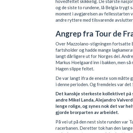
hovedfeltet skikkelig. De største nasjo
og de siste to rundene, lå Belgia trygt s
moment i avgjørelsen av fellesstarten 
andre ryttere med tilsvarende avsluttere
Angrep fra Tour de Fr
Over Mazzolano-stigningen fortsatte B
fartsholder og hadde mange lagkamerater
langt dårligere ut for Norges del. Andr
Markus Hoelgaard inn i bakken, men så
Hagen slippe feltet.
De var langt ifra de eneste som måtte g
i denne perioden. Og fremdeles var det
Det kanskje sterkeste kollektivet på
andre Mikel Landa, Alejandro Valverd
lenge rolige, og synes nok det var hel
gjorde brorparten av arbeidet.
På vei ut på den nest siste runden var Ta
racerbanen. Deretter tok han den lang