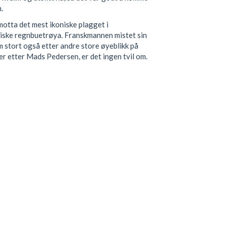
.
motta det mest ikoniske plagget i
ssiske regnbuetrøya. Franskmannen mistet sin
am stort også etter andre store øyeblikk på
ker etter Mads Pedersen, er det ingen tvil om.