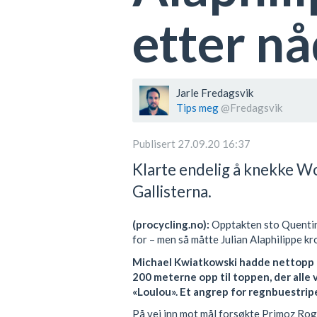
etter n
Jarle Fredagsvik
Tips meg
@Fredagsvik
Publisert 27.09.20 16:37
Klarte endelig å knekke W
Gallisterna.
(procycling.no):
Opptakten sto Quentin
for – men så måtte Julian Alaphilippe k
Michael Kwiatkowski hadde nettopp kj
200 meterne opp til toppen, der alle 
«Loulou». Et angrep for regnbuestrip
På vei inn mot mål forsøkte Primoz Rog