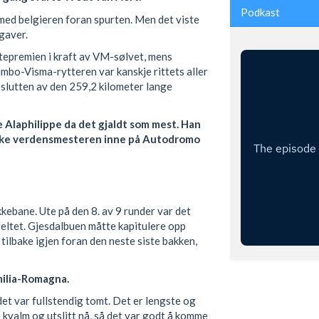
Podkast
 med belgieren foran spurten. Men det viste
gaver.
stepremien i kraft av VM-sølvet, mens
Jumbo-Visma-rytteren var kanskje rittets aller
t slutten av den 259,2 kilometer lange
lge Alaphilippe da det gjaldt som mest. Han
rske verdensmesteren inne på Autodromo
kebane. Ute på den 8. av 9 runder var det
eltet. Gjesdalbuen måtte kapitulere opp
 tilbake igjen foran den neste siste bakken,
milia-Romagna.
det var fullstendig tomt. Det er lengste og
e kvalm og utslitt nå, så det var godt å komme