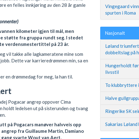
re en felles innkjøring av den 28 år gamle
Vingegaard vinne
spurten i Roma
bonnenter)
vannen kilometer igjen til mål, men
Nasjonalt
e støtte fra gruppa rundt seg. I stedet
ste verdensmestertittel på 23 år.
Løland triumfer
dobbeltslag på
 Jeg vil takke alle lagkameratene mine som
r jobb. Dette var karrieredrømmen min, sa en
Hungerholdt før 
livsstil
er en drømmedag for meg, la han til.
To klubbryttere 
Aert
Halve gullgruppa
 Tadej Pogacar angrep oppover Cima
an holdt ledelsen ut på sisterunden og tvang
Ringerike SK se
en.
Sakarias Løland 
lutt på Pogacars manøver halvveis opp
 angrep fra Guillaume Martin, Damiano
r gang svarte Wout van Aert.