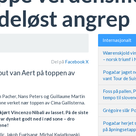
ådeløst angrep
Internasjonalt
Wærenskjold vin
– norsk triumf i
Del på
Facebook
X
out van Aert på toppen av
Pogačar jaget ne
vant Tour de Sui
Foss på pallen, 
 Pacher, Nans Peters og Guillaume Martin
tempo til slove
rone verket nær toppen av Cima Gallisterna.
Grégoire slår Po
ørt Vincenzo Nibali av lasset. På de siste
var dynket godt ned i rød sone – dro
Pogačar herjet s
ene!
på åpningsetap
lic, Jakob Fuglsang, Michal Kwiatkowski,