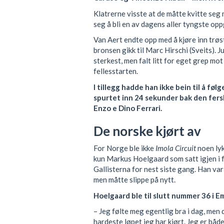
Klatrerne visste at de måtte kvitte seg
seg å bli en av dagens aller tyngste opp
Van Aert endte opp med å kjøre inn trø
bronsen gikk til Marc Hirschi (Sveits). 
sterkest, men falt litt for eget grep mo
fellesstarten.
I tillegg hadde han ikke bein til å fø
spurtet inn 24 sekunder bak den fe
Enzo e Dino Ferrari.
De norske kjørt av
For Norge ble ikke
Imola Circuit
noen lyk
kun Markus Hoelgaard som satt igjen i f
Gallisterna for nest siste gang. Han var
men måtte slippe på nytt.
Hoelgaard ble til slutt nummer 36 i E
– Jeg følte meg egentlig bra i dag, men 
hardeste løpet jeg har kjørt. Jeg er båd