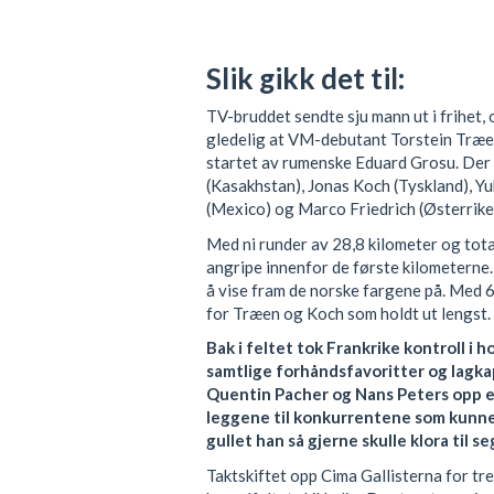
Slik gikk det til:
TV-bruddet sendte sju mann ut i frihet, 
gledelig at VM-debutant Torstein Træe
startet av rumenske Eduard Grosu. Der
(Kasakhstan), Jonas Koch (Tyskland), Yuk
(Mexico) og Marco Friedrich (Østerrike
Med ni runder av 28,8 kilometer og tota
angripe innenfor de første kilometerne
å vise fram de norske fargene på. Med 69
for Træen og Koch som holdt ut lengst.
Bak i feltet tok Frankrike kontroll i
samtlige forhåndsfavoritter og lagk
Quentin Pacher og Nans Peters opp 
leggene til konkurrentene som kunne 
gullet han så gjerne skulle klora til s
Taktskiftet opp Cima Gallisterna for tred