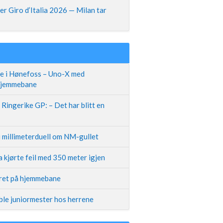
r Giro d’Italia 2026 — Milan tar
te i Hønefoss – Uno-X med
 hjemmebane
Ringerike GP: – Det har blitt en
i millimeterduell om NM-gullet
 kjørte feil med 350 meter igjen
iret på hjemmebane
ble juniormester hos herrene