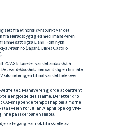
og sett fra et norsk synspunkt var det
n fra Heradsbygd gled med i manøveren
 framme satt også Danili Fominykh
iya Arashiro (Japan), Ulises Castillo
).
lt 259,2 kilometer var det ambisiøst å
. Det var dødsdømt, men samtidig en fin måte
 kilometer igjen til mål var det hele over
 hovedfeltet. Manøveren gjorde at omtrent
apteiner gjorde det samme. Deretter dro
et O2-snappende tempo i håp om å mørne
stå i veien for Julian Alaphilippe og VM-
eg inne på racerbanen i Imola.
je siste gang, var nok til å skrelle av