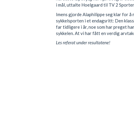
i mål, uttalte Hoelgaard til TV 2 Sporten
Imens gjorde Alaphilippe seg klar for å 
sykkelsporten i et endagsritt: Den kla
far tidligere i år, noe som har preget h
sykkelen. At vi har fått en verdig arvta
Les referat under resultatene!