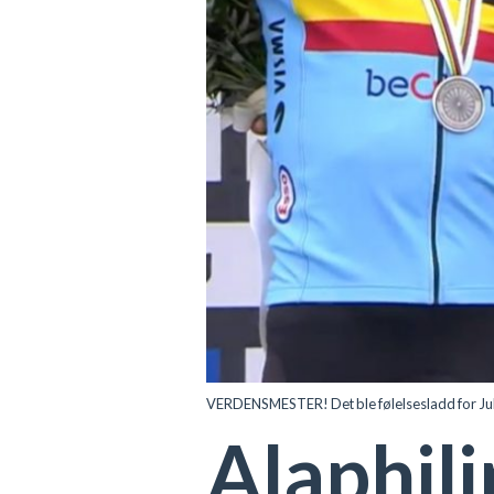
VERDENSMESTER! Det ble følelsesladd for Julia
Alaphil