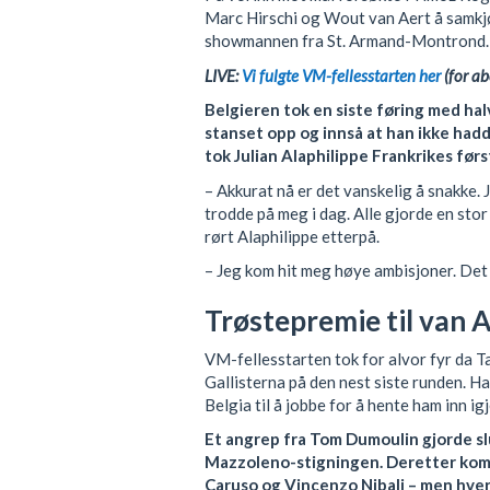
Marc Hirschi og Wout van Aert å samkjø
showmannen fra St. Armand-Montrond.
LIVE:
Vi fulgte VM-fellesstarten her
(for a
Belgieren tok en siste føring med hal
stanset opp og innså at han ikke hadd
tok Julian Alaphilippe Frankrikes før
– Akkurat nå er det vanskelig å snakke.
trodde på meg i dag. Alle gjorde en sto
rørt Alaphilippe etterpå.
– Jeg kom hit meg høye ambisjoner. Det 
Trøstepremie til van 
VM-fellesstarten tok for alvor fyr da
Gallisterna på den nest siste runden. H
Belgia til å jobbe for å hente ham inn igj
Et angrep fra Tom Dumoulin gjorde s
Mazzoleno-stigningen. Deretter kom
Caruso og Vincenzo Nibali – men hve