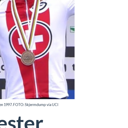
siden 1997. FOTO: Skjermdump via UCI
ester