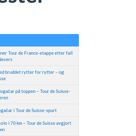
ner Tour de France-etappe etter fall
 Nevers
d bruddet rytter for rytter – og
sse
Pogačar på toppen – Tour de Suisse-
neren
gačar i Tour de Suisse-spurt
olo i 70 km – Tour de Suisse avgjort
pen