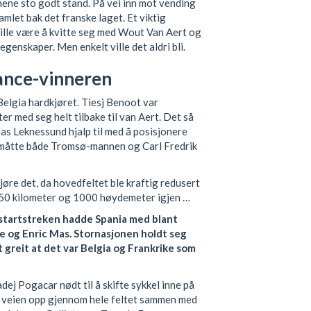
nene sto godt stand. På vei inn mot vending
amlet bak det franske laget. Et viktig
ville være å kvitte seg med Wout Van Aert og
genskaper. Men enkelt ville det aldri bli.
ance-vinneren
elgia hardkjøret. Tiesj Benoot var
 med seg helt tilbake til van Aert. Det så
eas Leknessund hjalp til med å posisjonere
 måtte både Tromsø-mannen og Carl Fredrik
jøre det, da hovedfeltet ble kraftig redusert
 50 kilometer og 1000 høydemeter igjen …
 startstreken hadde Spania med blant
e og Enric Mas. Stornasjonen holdt seg
t greit at det var Belgia og Frankrike som
dej Pogacar nødt til å skifte sykkel inne på
e veien opp gjennom hele feltet sammen med