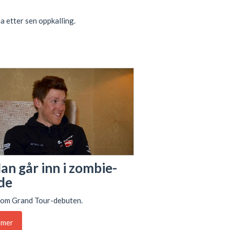
ia etter sen oppkalling.
an går inn i zombie-
de
 om Grand Tour-debuten.
 mer