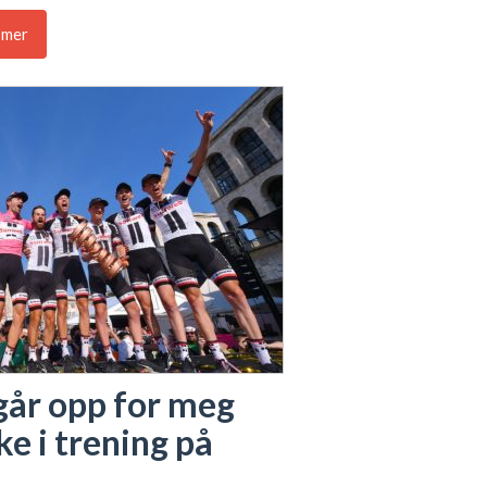
 mer
går opp for meg
ake i trening på