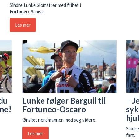
Sindre Lunke blomstrer med frihet i
Fortuneo-Samsic.
Les mer
– J
 du
Lunke følger Barguil til
syk
ne!
Fortuneo-Oscaro
hju
Ønsket nordmannen med seg videre.
Sindre
Les mer
fart.