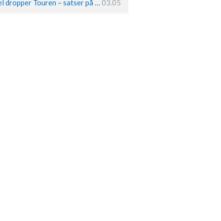
Remco Evenepoel dropper Touren – satser på OL og Vueltaen
03.05