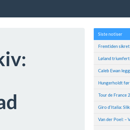
Siste notiser
kiv:
ad
Giro d’Italia: Sli