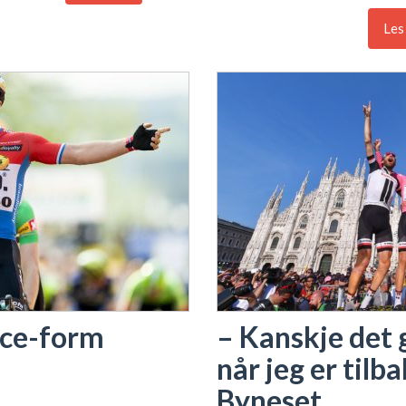
Les
nce-form
– Kanskje det 
når jeg er tilb
Byneset