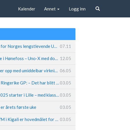
Kalender
Annet
Logg inn
Søk
Fremtiden sikret for Norges lengstlevende UCI-lag – Kristoff trer inn i sentral rolle
07.11
Løland triumferte i Hønefoss – Uno-X med dobbeltslag på hjemmebane
12.05
Caleb Ewan legger opp med umiddelbar virkning
06.05
Hungerholdt før Ringerike GP: – Det har blitt en livsstil
03.05
Tour de France 2025 starter i Lille – med klassikerpreg
03.05
k er årets første uke
03.05
Van der Poel: – VM i Kigali er hovedmålet for 2025
03.05