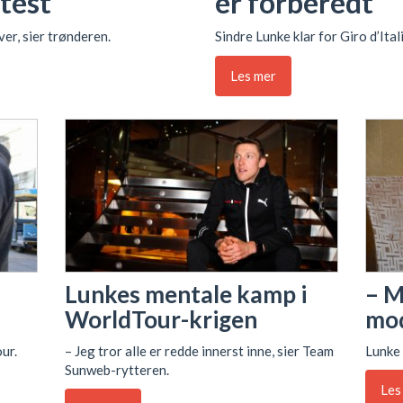
ltest
er forberedt
er, sier trønderen.
Sindre Lunke klar for Giro d’Ital
Les mer
– M
Lunkes mentale kamp i
mo
WorldTour-krigen
Lunke
ur.
– Jeg tror alle er redde innerst inne, sier Team
Sunweb-rytteren.
Les