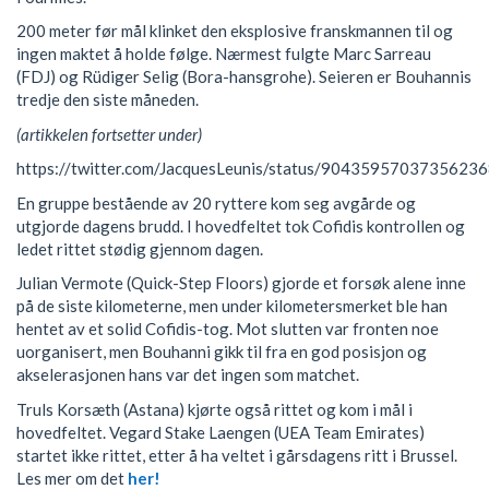
200 meter før mål klinket den eksplosive franskmannen til og
ingen maktet å holde følge. Nærmest fulgte Marc Sarreau
(FDJ) og Rüdiger Selig (Bora-hansgrohe). Seieren er Bouhannis
tredje den siste måneden.
(artikkelen fortsetter under)
https://twitter.com/JacquesLeunis/status/9043595703735623
En gruppe bestående av 20 ryttere kom seg avgårde og
utgjorde dagens brudd. I hovedfeltet tok Cofidis kontrollen og
ledet rittet stødig gjennom dagen.
Julian Vermote (Quick-Step Floors) gjorde et forsøk alene inne
på de siste kilometerne, men under kilometersmerket ble han
hentet av et solid Cofidis-tog. Mot slutten var fronten noe
uorganisert, men Bouhanni gikk til fra en god posisjon og
akselerasjonen hans var det ingen som matchet.
Truls Korsæth (Astana) kjørte også rittet og kom i mål i
hovedfeltet. Vegard Stake Laengen (UEA Team Emirates)
startet ikke rittet, etter å ha veltet i gårsdagens ritt i Brussel.
Les mer om det
her!