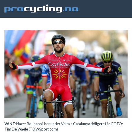
VANT:
Nacer Bouhanni, her under Volta a Catalunya tidligere i år. FOTO:
Tim De Waele (TDWSport.com)