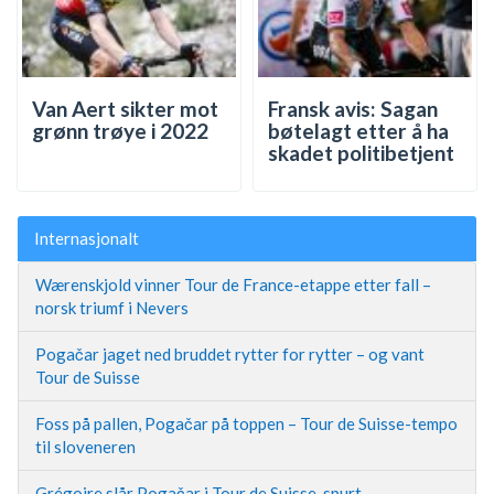
Van Aert sikter mot
Fransk avis: Sagan
grønn trøye i 2022
bøtelagt etter å ha
skadet politibetjent
Internasjonalt
Wærenskjold vinner Tour de France-etappe etter fall –
norsk triumf i Nevers
Pogačar jaget ned bruddet rytter for rytter – og vant
Tour de Suisse
Foss på pallen, Pogačar på toppen – Tour de Suisse-tempo
til sloveneren
Grégoire slår Pogačar i Tour de Suisse-spurt