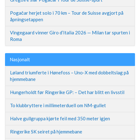
Pogačar herjet solo i 70 km – Tour de Suisse avgjort på
åpningsetappen
Vingegaard vinner Giro d’Italia 2026 — Milan tar spurten i
Roma
Nasjonalt
Løland triumferte i Hønefoss – Uno-X med dobbeltslag på
hjemmebane
Hungerholdt før Ringerike GP: – Det har blitt en livsstil
To klubbryttere i millimeterduell om NM-gullet
Halve gullgruppa kjørte feil med 350 meter igjen
Ringerike SK seiret på hjemmebane