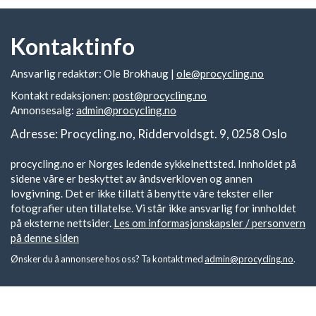
Kontaktinfo
Ansvarlig redaktør: Ole Brokhaug |
ole@procycling.no
Kontakt redaksjonen:
post@procycling.no
Annonsesalg:
admin@procycling.no
Adresse: Procycling.no, Riddervoldsgt. 9, 0258 Oslo
procycling.no er Norges ledende sykkelnettsted. Innholdet på
sidene våre er beskyttet av åndsverkloven og annen
lovgivning. Det er ikke tillatt å benytte våre tekster eller
fotografier uten tillatelse. Vi står ikke ansvarlig for innholdet
på eksterne nettsider.
Les om informasjonskapsler / personvern
på denne siden
Ønsker du å annonsere hos oss? Ta kontakt med
admin@procycling.no
.