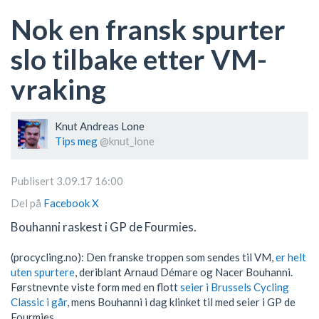
Nok en fransk spurter
slo tilbake etter VM-
vraking
Knut Andreas Lone
Tips meg
@knut_lone
Publisert 3.09.17 16:00
Del på
Facebook
X
Bouhanni raskest i GP de Fourmies.
(procycling.no): Den franske troppen som sendes til VM,
er helt
uten spurtere
, deriblant Arnaud Démare og Nacer Bouhanni.
Førstnevnte viste form med en flott
seier i Brussels Cycling
Classic i går
, mens Bouhanni i dag klinket til med seier i GP de
Fourmies.