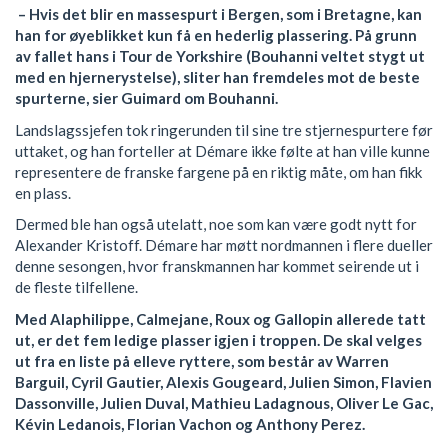
– Hvis det blir en massespurt i Bergen, som i Bretagne, kan
han for øyeblikket kun få en hederlig plassering. På grunn
av fallet hans i Tour de Yorkshire (Bouhanni veltet stygt ut
med en hjernerystelse), sliter han fremdeles mot de beste
spurterne, sier Guimard om Bouhanni.
Landslagssjefen tok ringerunden til sine tre stjernespurtere før
uttaket, og han forteller at Démare ikke følte at han ville kunne
representere de franske fargene på en riktig måte, om han fikk
en plass.
Dermed ble han også utelatt, noe som kan være godt nytt for
Alexander Kristoff. Démare har møtt nordmannen i flere dueller
denne sesongen, hvor franskmannen har kommet seirende ut i
de fleste tilfellene.
Med Alaphilippe, Calmejane, Roux og Gallopin allerede tatt
ut, er det fem ledige plasser igjen i troppen. De skal velges
ut fra en liste på elleve ryttere, som består av Warren
Barguil, Cyril Gautier, Alexis Gougeard, Julien Simon, Flavien
Dassonville, Julien Duval, Mathieu Ladagnous, Oliver Le Gac,
Kévin Ledanois, Florian Vachon og Anthony Perez.