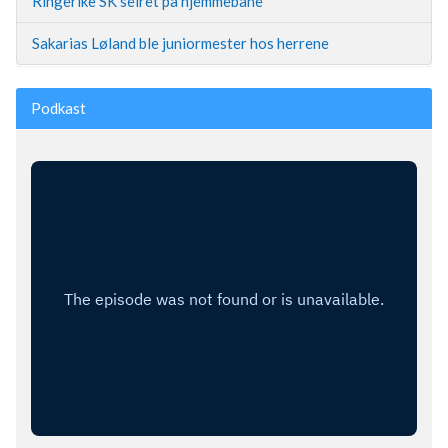
Ringerike SK seiret på hjemmebane
Sakarias Løland ble juniormester hos herrene
Podkast