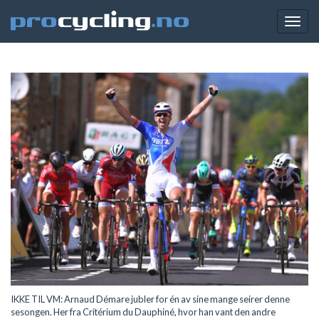
Togg
navig
IKKE TIL VM: Arnaud Démare jubler for én av sine mange seirer denne
sesongen. Her fra Critérium du Dauphiné, hvor han vant den andre