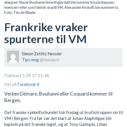
etappen. Nacer Bouhanni (inne til gjerdet) ble nummer tre på etappen,
mens en rytter som faktisk skal til VM, Alexander Kristoff, ble nummer to.
Foto: Tim de Waele
Frankrike vraker
spurterne til VM
Simon Zetlitz Nessler
Tips meg
@tastasol
Publisert 1.09.17 21:48
Del på
Facebook
X
Verken Démare, Bouhanni eller Coquard kommer til
Bergen.
Det franske sykkelforbundet tok fredag ut bruttotroppen sin til
VM i Bergen. Fra før var det klart at Julian Alaphilippe blir
kaptein på det franske laget, og at Tony Gallopin, Lilian