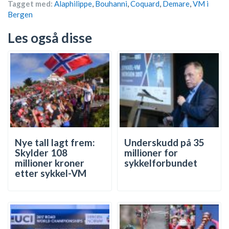
Tagget med:
Alaphilippe
,
Bouhanni
,
Coquard
,
Demare
,
VM i
Bergen
Les også disse
Nye tall lagt frem:
Underskudd på 35
Skylder 108
millioner for
millioner kroner
sykkelforbundet
etter sykkel-VM