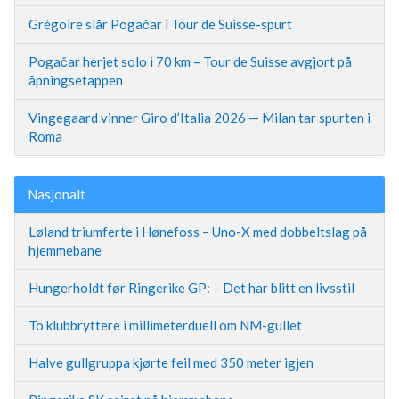
Grégoire slår Pogačar i Tour de Suisse-spurt
Pogačar herjet solo i 70 km – Tour de Suisse avgjort på
åpningsetappen
Vingegaard vinner Giro d’Italia 2026 — Milan tar spurten i
Roma
Nasjonalt
Løland triumferte i Hønefoss – Uno-X med dobbeltslag på
hjemmebane
Hungerholdt før Ringerike GP: – Det har blitt en livsstil
To klubbryttere i millimeterduell om NM-gullet
Halve gullgruppa kjørte feil med 350 meter igjen