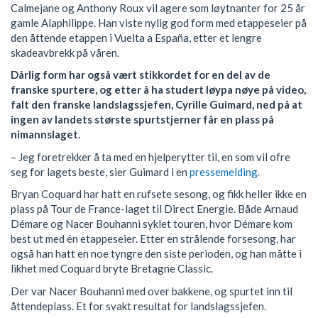
Calmejane og Anthony Roux vil agere som løytnanter for 25 år
gamle Alaphilippe. Han viste nylig god form med etappeseier på
den åttende etappen i Vuelta a España, etter et lengre
skadeavbrekk på våren.
Dårlig form har også vært stikkordet for en del av de
franske spurtere, og etter å ha studert løypa nøye på video,
falt den franske landslagssjefen, Cyrille Guimard, ned på at
ingen av landets største spurtstjerner får en plass på
nimannslaget.
– Jeg foretrekker å ta med en hjelperytter til, en som vil ofre
seg for lagets beste, sier Guimard i en
pressemelding.
Bryan Coquard har hatt en rufsete sesong, og fikk heller ikke en
plass på Tour de France-laget til Direct Energie. Både Arnaud
Démare og Nacer Bouhanni syklet touren, hvor Démare kom
best ut med én etappeseier. Etter en strålende forsesong, har
også han hatt en noe tyngre den siste perioden, og han måtte i
likhet med Coquard bryte Bretagne Classic.
Der var Nacer Bouhanni med over bakkene, og spurtet inn til
åttendeplass. Et for svakt resultat for landslagssjefen.