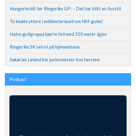
Hungerholdt før Ringerike GP: – Det har blitt en livsstil
To klubbryttere i millimeterduell om NM-gullet
Halve gullgruppa kjørte feil med 350 meter igjen
Ringerike SK seiret på hjemmebane
Sakarias Løland ble juniormester hos herrene
Podkast