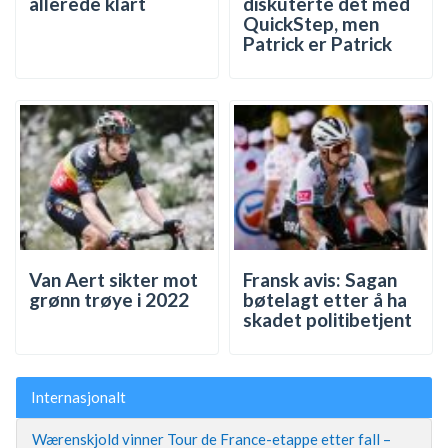
allerede klart
diskuterte det med
QuickStep, men
Patrick er Patrick
Van Aert sikter mot
Fransk avis: Sagan
grønn trøye i 2022
bøtelagt etter å ha
skadet politibetjent
Internasjonalt
Wærenskjold vinner Tour de France-etappe etter fall –