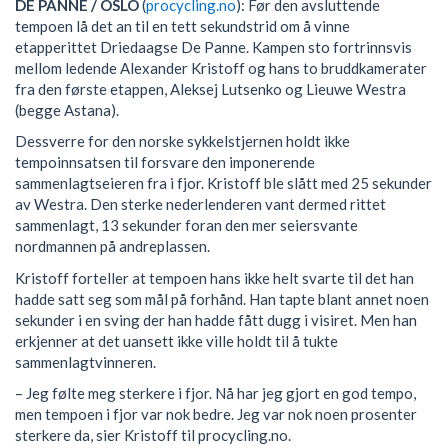
DE PANNE / OSLO
(
procycling.no
): Før den avsluttende
tempoen lå det an til en tett sekundstrid om å vinne
etapperittet Driedaagse De Panne. Kampen sto fortrinnsvis
mellom ledende Alexander Kristoff og hans to bruddkamerater
fra den første etappen, Aleksej Lutsenko og Lieuwe Westra
(begge Astana).
Dessverre for den norske sykkelstjernen holdt ikke
tempoinnsatsen til forsvare den imponerende
sammenlagtseieren fra i fjor. Kristoff ble slått med 25 sekunder
av Westra. Den sterke nederlenderen vant dermed rittet
sammenlagt, 13 sekunder foran den mer seiersvante
nordmannen på andreplassen.
Kristoff forteller at tempoen hans ikke helt svarte til det han
hadde satt seg som mål på forhånd. Han tapte blant annet noen
sekunder i en sving der han hadde fått dugg i visiret. Men han
erkjenner at det uansett ikke ville holdt til å tukte
sammenlagtvinneren.
– Jeg følte meg sterkere i fjor. Nå har jeg gjort en god tempo,
men tempoen i fjor var nok bedre. Jeg var nok noen prosenter
sterkere da, sier Kristoff til procycling.no.