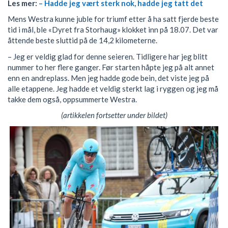
Les mer:
– Hadde jeg vært sterk nok, hadde jeg tatt det
Mens Westra kunne juble for triumf etter å ha satt fjerde beste
tid i mål, ble «Dyret fra Storhaug» klokket inn på 18.07. Det var
åttende beste sluttid på de 14,2 kilometerne.
– Jeg er veldig glad for denne seieren. Tidligere har jeg blitt
nummer to her flere ganger. Før starten håpte jeg på alt annet
enn en andreplass. Men jeg hadde gode bein, det viste jeg på
alle etappene. Jeg hadde et veldig sterkt lag i ryggen og jeg må
takke dem også, oppsummerte Westra.
(artikkelen fortsetter under bildet)