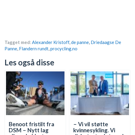
Tagget med:
Alexander Kristoff
,
de panne
,
Driedaagse De
Panne
,
Flandern rundt
,
procycling.no
Les også disse
Benoot fristilt fra
– Vi vil støtte
DSM – Nytt lag
kvinnesykling. Vi