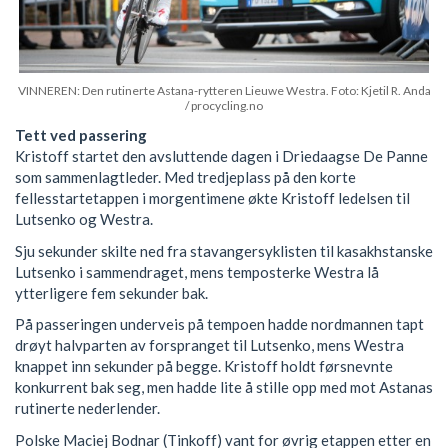
VINNEREN: Den rutinerte Astana-rytteren Lieuwe Westra. Foto: Kjetil R. Anda
/ procycling.no
Tett ved passering
Kristoff startet den avsluttende dagen i Driedaagse De Panne
som sammenlagtleder. Med tredjeplass på den korte
fellesstartetappen i morgentimene økte Kristoff ledelsen til
Lutsenko og Westra.
Sju sekunder skilte ned fra stavangersyklisten til kasakhstanske
Lutsenko i sammendraget, mens temposterke Westra lå
ytterligere fem sekunder bak.
På passeringen underveis på tempoen hadde nordmannen tapt
drøyt halvparten av forspranget til Lutsenko, mens Westra
knappet inn sekunder på begge. Kristoff holdt førsnevnte
konkurrent bak seg, men hadde lite å stille opp med mot Astanas
rutinerte nederlender.
Polske Maciej Bodnar (Tinkoff) vant for øvrig etappen etter en