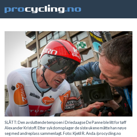
SLÅTT: Den avsluttende tempoen i Driedaagse De Panne ble litt for tøff
Alexander Kristoff. Etter sykdomsplager de siste ukene måtte han nøye
seg med andreplass sammenlagt. Foto: Kjetil R. Anda /procycling.no