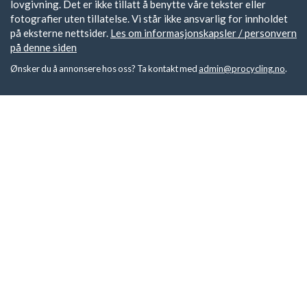
lovgivning. Det er ikke tillatt å benytte våre tekster eller
fotografier uten tillatelse. Vi står ikke ansvarlig for innholdet
på eksterne nettsider.
Les om informasjonskapsler / personvern
på denne siden
Ønsker du å annonsere hos oss? Ta kontakt med
admin@procycling.no
.