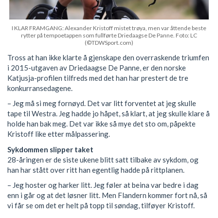
I KLAR FRAMGANG: Alexander Kristoff mistet trøya, men var åttende beste
rytter på tempoetappen som fullførte Driedaagse De Panne. Foto: LC
(©TDWSport.com)
Tross at han ikke klarte å gjenskape den overraskende triumfen
i 2015-utgaven av Driedaagse De Panne, er den norske
Katjusja-profilen tilfreds med det han har prestert de tre
konkurransedagene.
– Jeg må si meg fornøyd. Det var litt forventet at jeg skulle
tape til Westra. Jeg hadde jo håpet, så klart, at jeg skulle klare å
holde han bak meg. Det var ikke så mye det sto om, påpekte
Kristoff like etter målpassering.
Sykdommen slipper taket
28-åringen er de siste ukene blitt satt tilbake av sykdom, og
han har stått over ritt han egentlig hadde på rittplanen.
– Jeg hoster og harker litt. Jeg føler at beina var bedre i dag
enn i går og at det løsner litt. Men Flandern kommer fort nå, så
vi får se om det er helt på topp til søndag, tilføyer Kristoff.