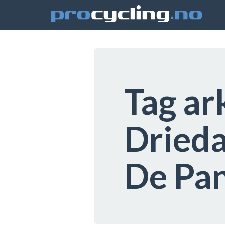
Tag ar
Dried
De Pa