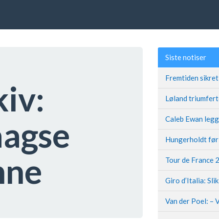
Siste notiser
kiv:
aagse
nne
Giro d’Italia: Sli