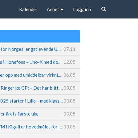
Kalender
Annet
Logg inn
Søk
Fremtiden sikret for Norges lengstlevende UCI-lag – Kristoff trer inn i sentral rolle
07.11
Løland triumferte i Hønefoss – Uno-X med dobbeltslag på hjemmebane
12.05
Caleb Ewan legger opp med umiddelbar virkning
06.05
Hungerholdt før Ringerike GP: – Det har blitt en livsstil
03.05
Tour de France 2025 starter i Lille – med klassikerpreg
03.05
k er årets første uke
03.05
Van der Poel: – VM i Kigali er hovedmålet for 2025
03.05