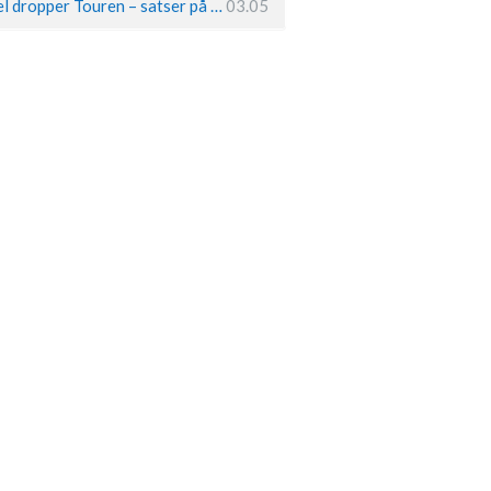
Remco Evenepoel dropper Touren – satser på OL og Vueltaen
03.05