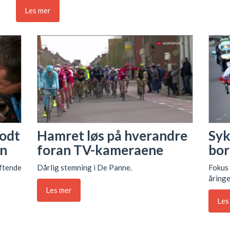
Les mer
godt
Hamret løs på hverandre
Syk
rn
foran TV-kameraene
bor
ftende
Dårlig stemning i De Panne.
Fokus 
åringe
Les mer
Les