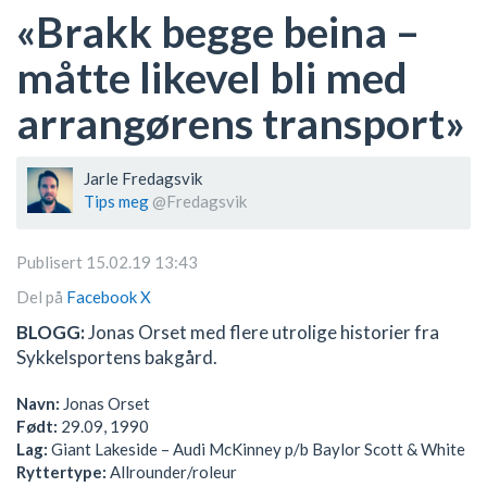
«Brakk begge beina –
måtte likevel bli med
arrangørens transport»
Jarle Fredagsvik
Tips meg
@Fredagsvik
Publisert 15.02.19 13:43
Del på
Facebook
X
BLOGG:
Jonas Orset med flere utrolige historier fra
Sykkelsportens bakgård.
Navn:
Jonas Orset
Født:
29.09, 1990
Lag:
Giant Lakeside – Audi McKinney p/b Baylor Scott & White
Ryttertype:
Allrounder/roleur