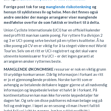
Forrige post tok for seg
manglende risikotenkning
og
hensyn til syklistenes liv og helse. Men det finnes også
andre områder der mange arrangører viser manglende
medfølelse overfor de som faktisk er invitert til å delta.
Union Cycliste Internationale (UCI) har en offisiell kalender
med proffritt man kan samle poeng. For ryttere fra divisjon 2
og 3 er UCI-poeng selve beviset på en rytters kvaliteter. Å ha
slike poeng på CV-en er viktig for å ta steget videre mot World
Tour’en. Selv om et ritt er UCI-registrert og det skal være
utnevnte kommissærer fra UCI – er det ingen garanti at
arrangøren ønsker rytternes beste.
MANGLENDE ØKONOMISKE
ressurser er nok en viktig grunn
til uryddige konkurranser. Dårlig informasjon i forkant av ritt
er jo et gjennomgående problem. Norske turritt som er
avhengig av betalende deltakere legger gjerne ut all nødvendig
informasjon og løypebeskrivelser et halvt år i forkant. På
kontinentaltouren kan man ikke forvente løypedetaljer før
dagen før. Og selv om disse publiseres må man belage seg på
feil og endringer. I løpet av en sesong vil man i hvert fall bli
ledet feil vei i ritt to ganger. Jeg har syklet proffritt i