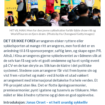
HIT VIL MAN: Men for den jevne sykkelrytter forblir både show-ritt og
WorldTouren en fjern drøm. (Photo by Hu Chengwei/Getty Images)
DET ER IKKE FORDI
arrangøren elsker ryttere eller
sykkelsporten at mange ritt arrangeres, men fordi det er en
anledning til å få sponsorpenger, saftig lønn, og skape egen PR.
Altså, i Kina arrangeres gjerne sykkeleventet av rådmenn slik at
de selv kan få seg selv et godt omdømme og ha et synlig event
på CV-en de kan skryte av. Slik kan de klatre i det politiske
systemet. Stedene som arrangerer får vist frem byene sin og
vist frem «storhet og makt» ved å holde et utad vakkert
arrangement med internasjonal deltakelse fra hele verden. Et
PR-prosjekt uten like. Det er flotte åpningssermonier,
premiesermonier, pynt i gatene og tusenvis av tilskuere. Men
målet er ikke å hedre rytterne og gi dem en god opplevelse.
Introduksjon:
Jonas Orset – et helt uvanlig sykkelliv