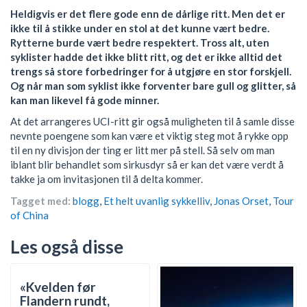
Heldigvis er det flere gode enn de dårlige ritt. Men det er
ikke til å stikke under en stol at det kunne vært bedre.
Rytterne burde vært bedre respektert. Tross alt, uten
syklister hadde det ikke blitt ritt, og det er ikke alltid det
trengs så store forbedringer for å utgjøre en stor forskjell.
Og når man som syklist ikke forventer bare gull og glitter, så
kan man likevel få gode minner.
At det arrangeres UCI-ritt gir også muligheten til å samle disse
nevnte poengene som kan være et viktig steg mot å rykke opp
til en ny divisjon der ting er litt mer på stell. Så selv om man
iblant blir behandlet som sirkusdyr så er kan det være verdt å
takke ja om invitasjonen til å delta kommer.
Tagget med:
blogg
,
Et helt uvanlig sykkelliv
,
Jonas Orset
,
Tour
of China
Les også disse
«Kvelden før
Flandern rundt,