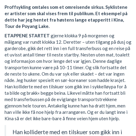
Proffsykling omtales som et omreisende sirkus. Syklistene
er artister som skal vises frem til publikum. Et eksempel på
dette har jeg hentet fra høstens lange etapperitt i Kina,
Tour de Poyang Lake.
ETAPPENE STARTET
gjerne klokka 9 på morgenen og
målgang var rundt klokka 12. Deretter – uten tilgang på dusj og
garderobe, gikk det rett inn i en full transferbuss og en reise på
et uvisst antall timer til neste startby. Nesten uten mat, toalett
og informasjon om hvor lenge det var igjen. Denne daglige
transporten kunne være på 10-11 timer. Og slik fortsatte det
de neste to ukene. Om du var syk eller skadet – det var ingen
nåde. Jeg husker spesielt en sør-koreaner som hadde krasjet.
Han kolliderte med en tilskuer som gikk inn i sykkelløypa for å
ta bilde og brakk« begge beina. Likevel måtte han fortsatt bli
med transferbussen på de eviglange transportstrekkene
gjennom hele touren. Antakelig kunne han ha dratt hjem, men
han ville ikke få noe hjelp fra arrangøren. Og er du langt inne i
Kina så er det ikke bare-bare å finne veien hjem uten hjelp.
Han kolliderte med en tilskuer som gikk inn i