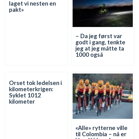
laget vi nesten en
pakt»
– Da jeg først var
godt i gang, tenkte
jeg at jeg måtte ta
1000 også
Orset tok ledelsen i
kilometerkrigen:
Syklet 1012
kilometer
«Alle» rytterne ville
til Colombia – nå er