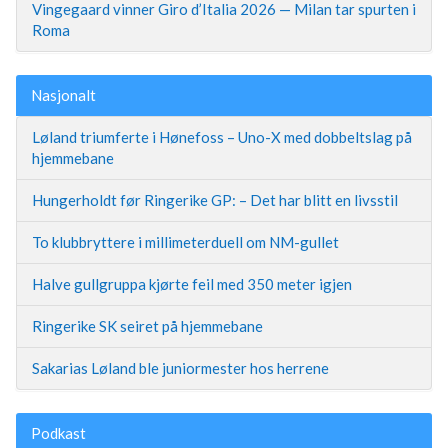
Vingegaard vinner Giro d’Italia 2026 — Milan tar spurten i
Roma
Nasjonalt
Løland triumferte i Hønefoss – Uno-X med dobbeltslag på
hjemmebane
Hungerholdt før Ringerike GP: – Det har blitt en livsstil
To klubbryttere i millimeterduell om NM-gullet
Halve gullgruppa kjørte feil med 350 meter igjen
Ringerike SK seiret på hjemmebane
Sakarias Løland ble juniormester hos herrene
Podkast