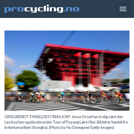
Togg
navig
GRISGRENDT SYKKELDESTINASJON? Jonas Orset har trolig vært der.
Les hva han opplevde under Tour of Poyang Lake i fjor. Bildet er hentet fra
kriteriumsrittet i Shanghai. (Photo by Hu Chengwei/Getty Images)