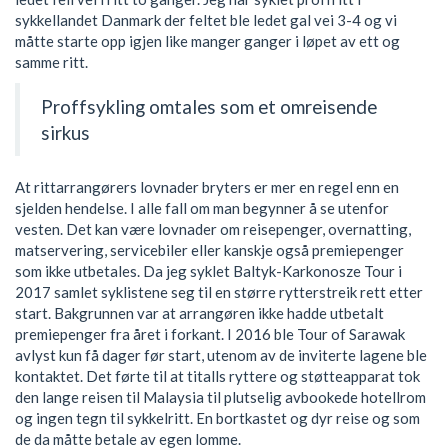
sykkellandet Danmark der feltet ble ledet gal vei 3-4 og vi
måtte starte opp igjen like manger ganger i løpet av ett og
samme ritt.
Proffsykling omtales som et omreisende
sirkus
At rittarrangørers lovnader bryters er mer en regel enn en
sjelden hendelse. I alle fall om man begynner å se utenfor
vesten. Det kan være lovnader om reisepenger, overnatting,
matservering, servicebiler eller kanskje også premiepenger
som ikke utbetales. Da jeg syklet Baltyk-Karkonosze Tour i
2017 samlet syklistene seg til en større rytterstreik rett etter
start. Bakgrunnen var at arrangøren ikke hadde utbetalt
premiepenger fra året i forkant. I 2016 ble Tour of Sarawak
avlyst kun få dager før start, utenom av de inviterte lagene ble
kontaktet. Det førte til at titalls ryttere og støtteapparat tok
den lange reisen til Malaysia til plutselig avbookede hotellrom
og ingen tegn til sykkelritt. En bortkastet og dyr reise og som
de da måtte betale av egen lomme.