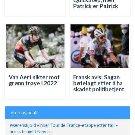
Patrick er Patrick
Van Aert sikter mot
Fransk avis: Sagan
grønn trøye i 2022
bøtelagt etter å ha
skadet politibetjent
Internasjonalt
Wærenskjold vinner Tour de France-etappe etter fall –
norsk triumf i Nevers