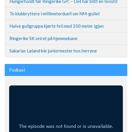
Hungerholdt før Ringerike GP: – Det har blitt en livsstil
To klubbryttere i millimeterduell om NM-gullet
Halve gullgruppa kjørte feil med 350 meter igjen
Ringerike SK seiret på hjemmebane
Sakarias Løland ble juniormester hos herrene
Podkast