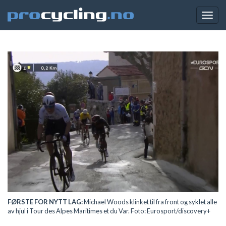
Togg
navig
FØRSTE FOR NYTT LAG:
Michael Woods klinket til fra front og syklet alle
av hjul i Tour des Alpes Maritimes et du Var. Foto: Eurosport/discovery+