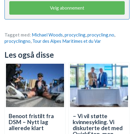
Velg abonnement
Tagget med:
Michael Woods
,
procycling
,
procycling.no
,
procyclingno
,
Tour des Alpes Maritimes et du Var
Les også disse
Benoot fristilt fra
– Vi vil støtte
DSM – Nytt lag
kvinnesykling. Vi
allerede klart
diskuterte det med
QuickStep, men