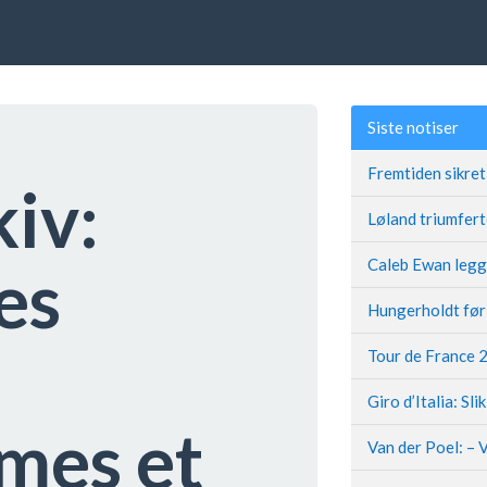
Siste notiser
kiv:
es
Giro d’Italia: Sli
mes et