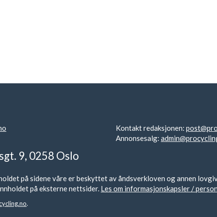
no
Kontakt redaksjonen:
post@pro
Annonsesalg:
admin@procyclin
sgt. 9, 0258 Oslo
oldet på sidene våre er beskyttet av åndsverkloven og annen lovgivnin
r innholdet på eksterne nettsider.
Les om informasjonskapsler / perso
ycling.no
.