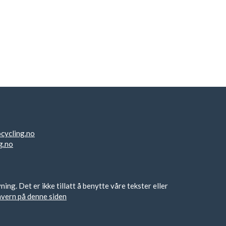
cycling.no
g.no
g. Det er ikke tillatt å benytte våre tekster eller
nvern på denne siden