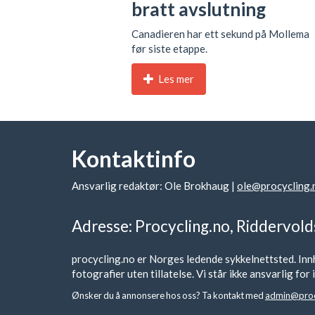
bratt avslutning
Canadieren har ett sekund på Mollema
før siste etappe.
Les mer
Kontaktinfo
Ansvarlig redaktør: Ole Brokhaug |
ole@procycling.
Adresse: Procycling.no, Riddervold
procycling.no er Norges ledende sykkelnettsted. Innh
fotografier uten tillatelse. Vi står ikke ansvarlig fo
Ønsker du å annonsere hos oss? Ta kontakt med
admin@proc