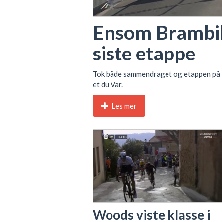
Ensom Brambill
siste etappe
Tok både sammendraget og etappen på f
et du Var.
Les mer
Woods viste klasse i