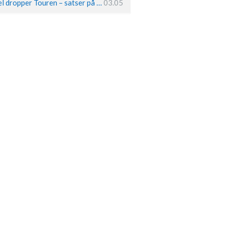
Remco Evenepoel dropper Touren – satser på OL og Vueltaen
03.05