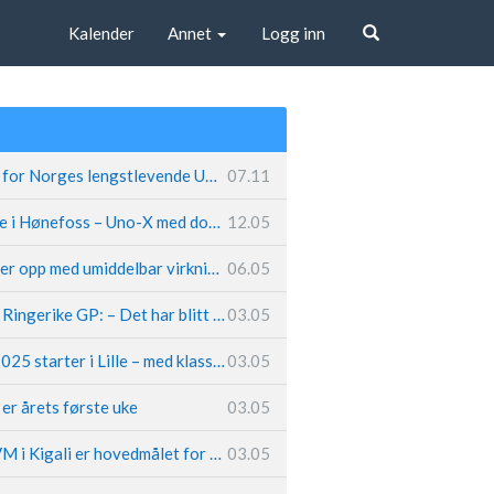
Kalender
Annet
Logg inn
Søk
Fremtiden sikret for Norges lengstlevende UCI-lag – Kristoff trer inn i sentral rolle
07.11
Løland triumferte i Hønefoss – Uno-X med dobbeltslag på hjemmebane
12.05
Caleb Ewan legger opp med umiddelbar virkning
06.05
Hungerholdt før Ringerike GP: – Det har blitt en livsstil
03.05
Tour de France 2025 starter i Lille – med klassikerpreg
03.05
k er årets første uke
03.05
Van der Poel: – VM i Kigali er hovedmålet for 2025
03.05