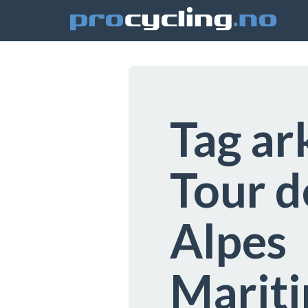
Tag ar
Tour d
Alpes
Mariti