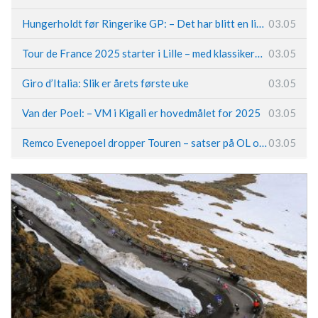
Hungerholdt før Ringerike GP: – Det har blitt en livsstil
03.05
Tour de France 2025 starter i Lille – med klassikerpreg
03.05
Giro d’Italia: Slik er årets første uke
03.05
Van der Poel: – VM i Kigali er hovedmålet for 2025
03.05
Remco Evenepoel dropper Touren – satser på OL og Vueltaen
03.05