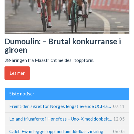
Dumoulin: – Brutal konkurranse i
giroen
28-åringen fra Maastricht meldes i toppform.
Les mer
Siste notiser
Fremtiden sikret for Norges lengstlevende UCI-lag – Kristoff trer inn i sentral rolle
07.11
Løland triumferte i Hønefoss – Uno-X med dobbeltslag på hjemmebane
12.05
Caleb Ewan legger opp med umiddelbar virkning
06.05