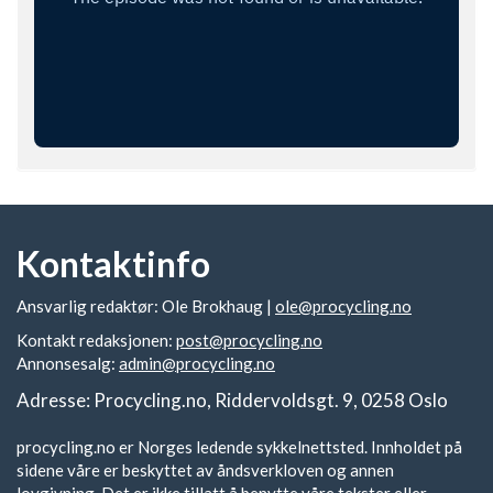
Kontaktinfo
Ansvarlig redaktør: Ole Brokhaug |
ole@procycling.no
Kontakt redaksjonen:
post@procycling.no
Annonsesalg:
admin@procycling.no
Adresse: Procycling.no, Riddervoldsgt. 9, 0258 Oslo
procycling.no er Norges ledende sykkelnettsted. Innholdet på
sidene våre er beskyttet av åndsverkloven og annen
lovgivning. Det er ikke tillatt å benytte våre tekster eller