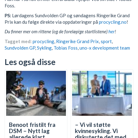
Foss.
PS:
Lørdagens Sundvolden GP og søndagens Ringerike Grand
Prix kan du følge direkte via oppdateringer på
procycling.no
!
Du finner mer om rittene (og de foreløpige startlistene)
her
!
Tagget med:
procycling
,
Ringerike Grand Prix
,
sport
,
Sundvolden GP
,
Sykling
,
Tobias Foss
,
uno-x development team
Les også disse
Benoot fristilt fra
– Vi vil støtte
DSM – Nytt lag
kvinnesykling. Vi
allerede klart
diskuterte det med