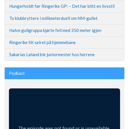
Hungerholdt før Ringerike GP: – Det har blitt en livsstil
To klubbryttere i millimeterduell om NM-gullet
Halve gullgruppa kjørte feil med 350 meter igjen
Ringerike SK seiret på hjemmebane
Sakarias Løland ble juniormester hos herrene
Podkast