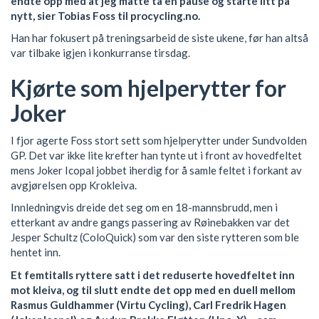
endte opp med at jeg måtte ta en pause og starte litt på
nytt, sier Tobias Foss til procycling.no.
Han har fokusert på treningsarbeid de siste ukene, før han altså
var tilbake igjen i konkurranse tirsdag.
Kjørte som hjelperytter for
Joker
I fjor agerte Foss stort sett som hjelperytter under Sundvolden
GP. Det var ikke lite krefter han tynte ut i front av hovedfeltet
mens Joker Icopal jobbet iherdig for å samle feltet i forkant av
avgjørelsen opp Krokleiva.
Innledningvis dreide det seg om en 18-mannsbrudd, men i
etterkant av andre gangs passering av Røinebakken var det
Jesper Schultz (ColoQuick) som var den siste rytteren som ble
hentet inn.
Et femtitalls ryttere satt i det reduserte hovedfeltet inn
mot kleiva, og til slutt endte det opp med en duell mellom
Rasmus Guldhammer (Virtu Cycling), Carl Fredrik Hagen