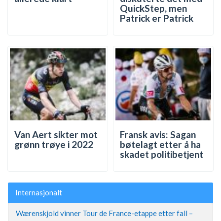
QuickStep, men
Patrick er Patrick
Van Aert sikter mot
Fransk avis: Sagan
grønn trøye i 2022
bøtelagt etter å ha
skadet politibetjent
Internasjonalt
Wærenskjold vinner Tour de France-etappe etter fall –