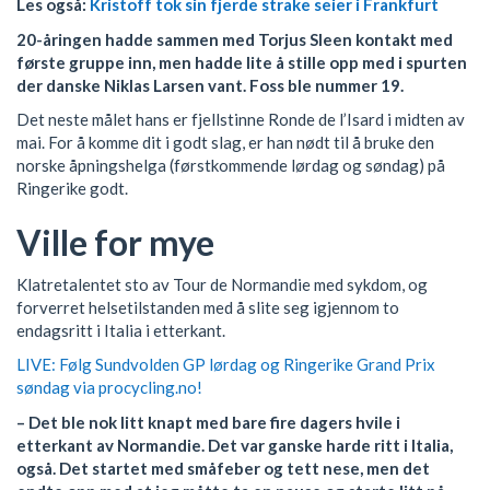
Les også:
Kristoff tok sin fjerde strake seier i Frankfurt
20-åringen hadde sammen med Torjus Sleen kontakt med
første gruppe inn, men hadde lite å stille opp med i spurten
der danske Niklas Larsen vant. Foss ble nummer 19.
Det neste målet hans er fjellstinne Ronde de l’Isard i midten av
mai. For å komme dit i godt slag, er han nødt til å bruke den
norske åpningshelga (førstkommende lørdag og søndag) på
Ringerike godt.
Ville for mye
Klatretalentet sto av Tour de Normandie med sykdom, og
forverret helsetilstanden med å slite seg igjennom to
endagsritt i Italia i etterkant.
LIVE: Følg Sundvolden GP lørdag og Ringerike Grand Prix
søndag via procycling.no!
– Det ble nok litt knapt med bare fire dagers hvile i
etterkant av Normandie. Det var ganske harde ritt i Italia,
også. Det startet med småfeber og tett nese, men det