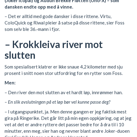
(Joker Icopal) og Audun Brekke Fløtten (Uno-X) – som
dansken endte opp med å vinne.
– Det er alltid med gode dansker i disse rittene. Virtu,
ColoQuick og Riwal pleier å satse på disse rittene, sier Foss
som selv ble 36.-mann i fjor.
– Krokkleiva river mot
slutten
Som spesialisert klatrer er ikke snaue 4,2 kilometer med sju
prosent i snitt noen stor utfordring for en rytter som Foss.
Men:
– Den river den mot slutten av et hardt løp, innrømmer han.
– En slik avslutningen på et løp bør vel kunne passe deg?
– I utgangspunktet, ja. Men denne gangen er jeg faktisk mest
gira på Ringerike. Det går litt på min egen oppkjøring, og at jeg
vet at det er andre ryttere det passer bedre for å dra til i 10
minutter, enn meg, sier han og nevner blant andre Joker-duoen