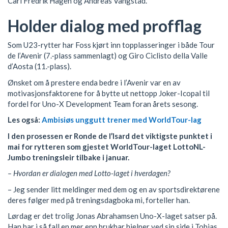
Carl Fredrik Hagen og Andreas Vangstad.
Holder dialog med profflag
Som U23-rytter har Foss kjørt inn topplasseringer i både Tour
de l’Avenir (7.-plass sammenlagt) og Giro Ciclisto della Valle
d’Aosta (11.-plass).
Ønsket om å prestere enda bedre i l’Avenir var en av
motivasjonsfaktorene for å bytte ut nettopp Joker-Icopal til
fordel for Uno-X Development Team foran årets sesong.
Les også:
Ambisiøs unggutt trener med WorldTour-lag
I den prosessen er Ronde de l’Isard det viktigste punktet i
mai for rytteren som gjestet WorldTour-laget LottoNL-
Jumbo treningsleir tilbake i januar.
– Hvordan er dialogen med Lotto-laget i hverdagen?
– Jeg sender litt meldinger med dem og en av sportsdirektørene
deres følger med på treningsdagboka mi, forteller han.
Lørdag er det trolig Jonas Abrahamsen Uno-X-laget satser på.
Han har i så fall en mer enn brukbar hjelper ved sin side i Tobias