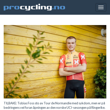
Togg
navig
TILBAKE: Tobias Foss sto av Tour de Normandie med sykdom, men er på
bedringens vei foran åpningen av den norske UCI-sesongen på Ringerike.