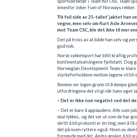
sportsdirektør i Team fixIT.no, Team Sp
innenfor Joker Fuel of Norways rekker.
’På feil side av 25-tallet’ jaktet ha
vegne, men selv om Kurt Asle Arves
mot Team CSC, ble det ikke til mer en
Det på tross av at både han selv og pe
god nok.
Norsk sykkelsport har blitt kraftig prof
kontinentalsatsingene fjellstøtt. Dog 
Norwegian Development Team er klare fo
styrkeforholdene mellom lagene vil bli 
Remme ser ingen grunn til å dempe glede
utfordringene det vil gi når hans eget la
– Det er ikke noe negativt ved det de
– Det er bare å applaudere. Alle som job
skal lykkes, og det ser ut som de har gode
skritt å bli prokonti er én ting, men å få
det på noen ryttere også: Noen av dem ha
fornøyde med det. Andre ønsker å bli pro