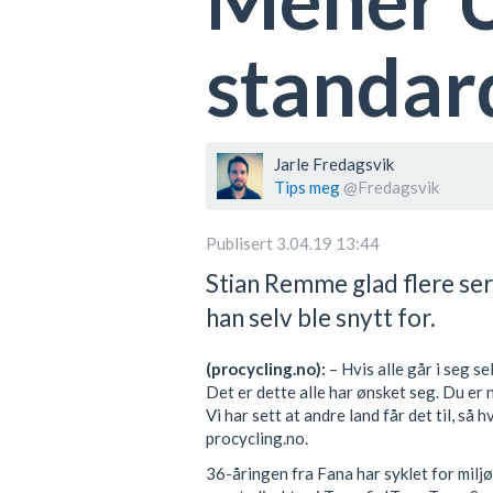
standar
Jarle Fredagsvik
Tips meg
@Fredagsvik
Publisert 3.04.19 13:44
Stian Remme glad flere ser
han selv ble snytt for.
(procycling.no):
– Hvis alle går i seg se
Det er dette alle har ønsket seg. Du er n
Vi har sett at andre land får det til, så
procycling.no.
36-åringen fra Fana har syklet for miljø