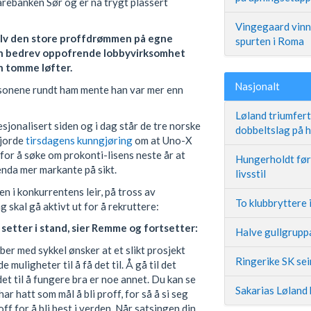
arebanken Sør og er nå trygt plassert
Vingegaard vinne
n selv den store proffdrømmen på egne
spurten i Roma
en bedrev oppofrende lobbyvirksomhet
n tomme løfter.
Nasjonalt
rsonene rundt ham mente han var mer enn
Løland triumfer
esjonalisert siden og i dag står de tre norske
dobbeltslag på
gjorde
tirsdagens kunngjøring
om at Uno-X
r å søke om prokonti-lisens neste år at
Hungerholdt før 
enda mer markante på sikt.
livsstil
n i konkurrentens leir, på tross av
To klubbryttere 
g skal gå aktivt ut for å rekruttere:
 setter i stand, sier Remme og fortsetter:
Halve gullgruppa
ber med sykkel ønsker at et slikt prosjekt
Ringerike SK se
 muligheter til å få det til. Å gå til det
 det til å fungere bra er noe annet. Du kan se
Sakarias Løland 
r hatt som mål å bli proff, for så å si seg
ff for å bli best i verden. Når satsingen din