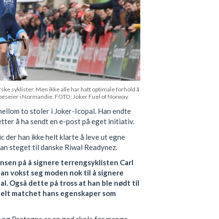
 syklister. Men ikke alle har hatt optimale forhold å
appeseier i Normandie. FOTO: Joker Fuel of Norway.
 mellom to stoler i Joker-Icopal. Han endte
er å ha sendt en e-post på eget initiativ.
c der han ikke helt klarte å leve ut egne
an steget til danske Riwal Readynez.
sen på å signere terrengsyklisten Carl
an vokst seg moden nok til å signere
 Også dette på tross at han ble nødt til
 helt matchet hans egenskaper som
e og Bretagne er en god skole for mange,