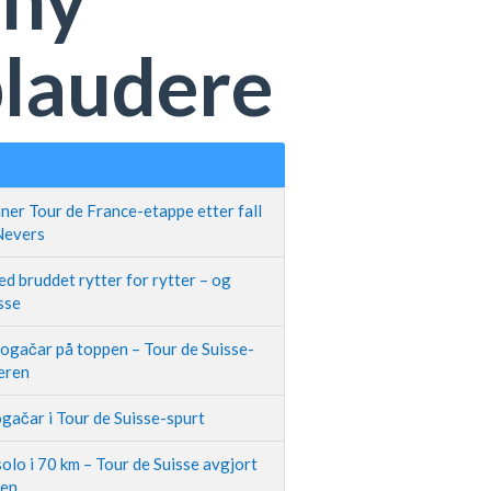
plaudere
ner Tour de France-etappe etter fall
 Nevers
d bruddet rytter for rytter – og
sse
Pogačar på toppen – Tour de Suisse-
neren
gačar i Tour de Suisse-spurt
olo i 70 km – Tour de Suisse avgjort
pen