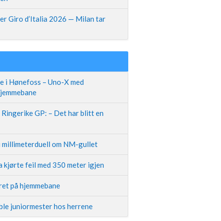
r Giro d’Italia 2026 — Milan tar
te i Hønefoss – Uno-X med
 hjemmebane
Ringerike GP: – Det har blitt en
i millimeterduell om NM-gullet
 kjørte feil med 350 meter igjen
iret på hjemmebane
ble juniormester hos herrene