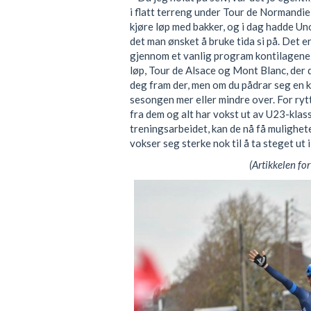
i flatt terreng under Tour de Normandi
kjøre løp med bakker, og i dag hadde U
det man ønsket å bruke tida si på. Det e
gjennom et vanlig program kontilagene 
løp, Tour de Alsace og Mont Blanc, der du
deg fram der, men om du pådrar seg en k
sesongen mer eller mindre over. For ry
fra dem og alt har vokst ut av U23-klas
treningsarbeidet, kan de nå få mulighete
vokser seg sterke nok til å ta steget ut
(Artikkelen for