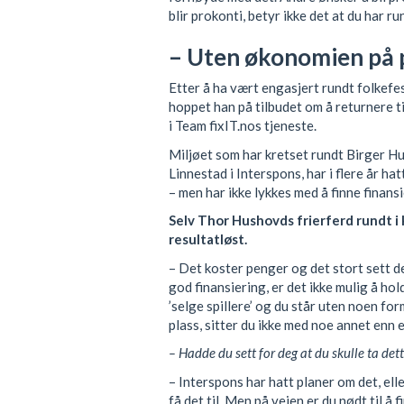
blir prokonti, betyr ikke det at du har r
– Uten økonomien på p
Etter å ha vært engasjert rundt folkef
hoppet han på tilbudet om å returnere 
i Team fixIT.nos tjeneste.
Miljøet som har kretset rundt Birger H
Linnestad i Interspons, har i flere år ha
– men har ikke lykkes med å finne finansi
Selv Thor Hushovds frierferd rundt i
resultatløst.
– Det koster penger og det stort sett d
god finansiering, er det ikke mulig å hol
’selge spillere’ og du står uten noen fo
plass, sitter du ikke med noe annet enn
– Hadde du sett for deg at du skulle ta d
– Interspons har hatt planer om det, elle
få det til. Men på veien er du nødt til å 