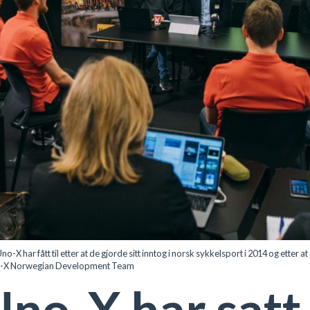
ar fått til etter at de gjorde sitt inntog i norsk sykkelsport i 2014 og etter at 
o-X Norwegian Development Team
no-X har satt