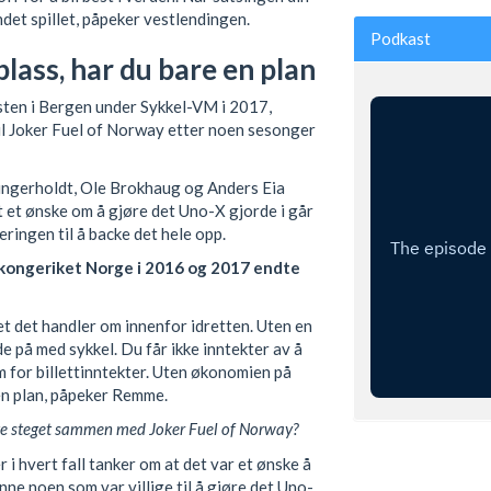
undet spillet, påpeker vestlendingen.
Podkast
lass, har du bare en plan
esten i Bergen under Sykkel-VM i 2017,
til Joker Fuel of Norway etter noen sesonger
ungerholdt, Ole Brokhaug og Anders Eia
tt et ønske om å gjøre det Uno-X gjorde i går
eringen til å backe det hele opp.
 kongeriket Norge i 2016 og 2017 endte
et det handler om innenfor idretten. Uten en
de på med sykkel. Du får ikke inntekter av å
rm for billettinntekter. Uten økonomien på
 en plan, påpeker Remme.
ette steget sammen med Joker Fuel of Norway?
r i hvert fall tanker om at det var et ønske å
finne noen som var villige til å gjøre det Uno-