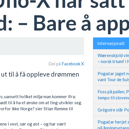
d: – Bare å ap
Internasjonalt
Wærenskjold vin
– norsk triumf i
Del på
Facebook
X
 ut til å få oppleve drømmen
Pogačar jaget ne
vant Tour de Sui
Foss på pallen, 
lv, uansett hvilket miljø man kommer ifra:
tempo til slove
ødt til å ha et ønske om at ting utvikler seg.
 hvorfor ikke Norge? sier Stian Remme til
Grégoire slår Po
Pogačar herjet s
ene i vest, sør og øst – og har vært
på åpningsetap