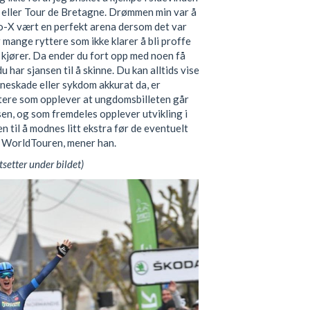
e eller Tour de Bretagne. Drømmen min var å
no-X vært en perfekt arena dersom det var
r mange ryttere som ikke klarer å bli proffe
kjører. Da ender du fort opp med noen få
 har sjansen til å skinne. Du kan alltids vise
neskade eller sykdom akkurat da, er
ttere som opplever at ungdomsbilleten går
sen, og som fremdeles opplever utvikling i
n til å modnes litt ekstra før de eventuelt
 i WorldTouren, mener han.
tsetter under bildet)