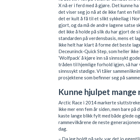
X nå er i ferd med å gjøre. Det kunne h
det viser seg jo nå at de ikke fant en f
det er kult å få til et slikt sykkellag i
gjort, og da må de andre lagene satse sk
det ikke å holde på slik du har gjort de 
standarden på verdensbasis, mens et l
ikke helt har klart å forme det beste la
Deceuninck-Quick Step, som heller ikke 
’Wolfpack’ å kjøre inn så sinnssykt gode
tråden til hjemlige forhold igjen, så har
sinnssykt stødige. Vi tåler sammenliknin
prosjektene som befinner seg på samme
Kunne hjulpet mange 
Arctic Race i 2014 markerte sluttstreke
ikke mer enn fem år siden, men bare på 
kaste lange blikk fylt med både glede og
rammevilkårene de neste generasjonene 
dag.
– Da jeg holdt på selv, var det jo egentl