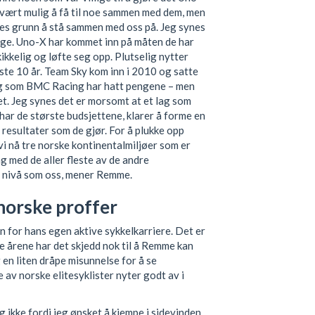
a vært mulig å få til noe sammen med dem, men
elles grunn å stå sammen med oss på. Jeg synes
 Norge. Uno-X har kommet inn på måten de har
ikkelig og løfte seg opp. Plutselig nytter
siste 10 år. Team Sky kom inn i 2010 og satte
ag som BMC Racing har hatt pengene – men
get. Jeg synes det er morsomt at et lag som
har de største budsjettene, klarer å forme en
 resultater som de gjør. For å plukke opp
 vi nå tre norske kontinentalmiljøer som er
g med de aller fleste av de andre
 nivå som oss, mener Remme.
norske proffer
n for hans egen aktive sykkelkarriere. Det er
de årene har det skjedd nok til å Remme kan
 en liten dråpe misunnelse for å se
av norske elitesyklister nyter godt av i
ig ikke fordi jeg ønsket å kjempe i sidevinden