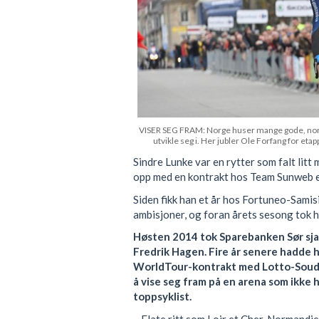
VISER SEG FRAM: Norge huser mange gode, norske
utvikle seg i. Her jubler Ole Forfang for et
Sindre Lunke var en rytter som falt litt
opp med en kontrakt hos Team Sunweb ett
Siden fikk han et år hos Fortuneo-Samisi
ambisjoner, og foran årets sesong tok h
Høsten 2014 tok Sparebanken Sør sjan
Fredrik Hagen. Fire år senere hadde h
WorldTour-kontrakt med Lotto-Soudal.
å vise seg fram på en arena som ikke
toppsyklist.
– Flate ritt som Loir et Cher, Normandi