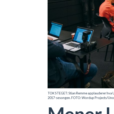
TOK STEGET: Stian Remme applauderer hva Uno-X h
2017-sesongen. FOTO: Wordup Projects/Un
Mener U