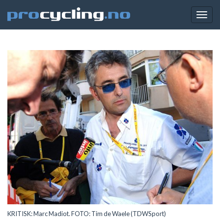
Togg
navig
KRITISK: Marc Madiot. FOTO: Tim de Waele (TDWSport)