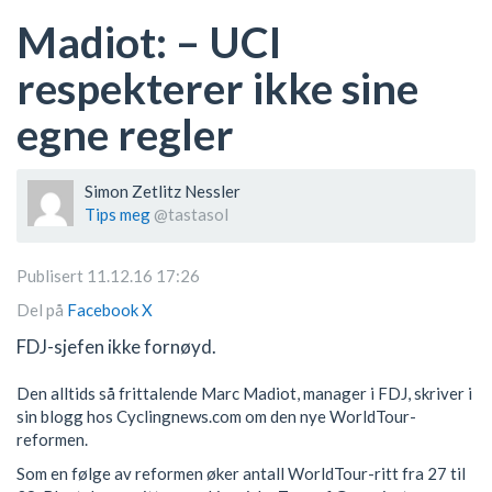
Madiot: – UCI
respekterer ikke sine
egne regler
Simon Zetlitz Nessler
Tips meg
@tastasol
Publisert 11.12.16 17:26
Del på
Facebook
X
FDJ-sjefen ikke fornøyd.
Den alltids så frittalende Marc Madiot, manager i FDJ, skriver i
sin blogg hos Cyclingnews.com om den nye WorldTour-
reformen.
Som en følge av reformen øker antall WorldTour-ritt fra 27 til