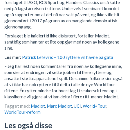
forslaget til ASO, RCS Sport og Flanders Classics om å kutte
ned på lagstørrelsen i rittene. Underveis i seminaret kom det
også rapporter om at det nå var satt på vent, og ikke ville bli
gjennomført i 2017 på grunn av en manglende demokratisk
gjennomgang.
Forslaget ble imidlertid ikke diskutert, forteller Madiot,
samtidig som han tar et lite oppgjør med noen av kollegaene
sine.
Les mer:
Patrick Lefevre: – 100 ryttere vil havne på gata
– Jeg har lest noen kommentarer fra noen av kollegaene mine,
som sier at endringen vil sette jobben til flere ryttere og
ansatte i støtteapparatene i spill. De samme folkene sier også
at vi ikke har nok ryttere til å delta i alle de nye WorldTour-
rittene. Én rytter mindre for hvert lag i treukersrittene og i
klassikerne vil gjøre at vi kan delta i flere ritt, mener Madiot.
Tagget med:
Madiot
,
Marc Madiot
,
UCI
,
World+Tour
,
WorldTour-reform
Les også disse