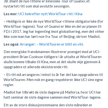
38. Blant de nye rittene er kinesiske Tour of Guanxi, et
nystartet ritt som skal avslutte sesongen.
Les mer:
UCI bekrefter nytt WorldTour-ritt i Kina
– Heldigvis er ikke de nye WorldTour-rittene obligatoriske (for
WorldTour-lagene). Tour of Guanxi er ikke en del av planen til
FDJ i 2017. Jeg har ingenting imot globalisering, men det virker
ikke som man har lært noe fra Tour of Beijing, skriver Madiot.
Les også:
Arrangør: – WorldTouren er blitt en vits
Den energiske franskmannen illustrerer poenget med at UCI-
president Brian Cookson tidligere i år uttalte at WorldTouren
skulle komme tilbake til Kina, men at det skulle skje gjennom å
oppgradere et allerede eksisterende ritt.
– Et ritt må arrangeres i minst to år før det kan oppgraderes til
WorldTouren. Men nok en gang respekterer ikke UCI sine egne
regler.
Madiot har tilbrakt de siste dagene på Mallorca, hvor UCI har
hatt seminar de siste dagene sammen med WorldTour-lagene.
Ett av de store diskusjonstemaene den siste måneden er