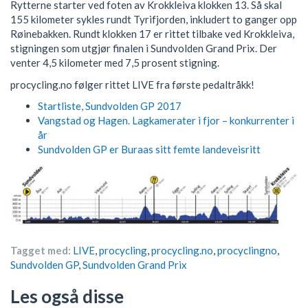
Rytterne starter ved foten av Krokkleiva klokken 13. Så skal
155 kilometer sykles rundt Tyrifjorden, inkludert to ganger opp
Røinebakken. Rundt klokken 17 er rittet tilbake ved Krokkleiva,
stigningen som utgjør finalen i Sundvolden Grand Prix. Der
venter 4,5 kilometer med 7,5 prosent stigning.
procycling.no følger rittet LIVE fra første pedaltråkk!
Startliste, Sundvolden GP 2017
Vangstad og Hagen. Lagkamerater i fjor – konkurrenter i
år
Sundvolden GP er Buraas sitt femte landeveisritt
Tagget med:
LIVE
,
procycling
,
procycling.no
,
procyclingno
,
Sundvolden GP
,
Sundvolden Grand Prix
Les også disse