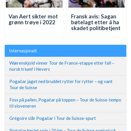
Van Aert sikter mot
Fransk avis: Sagan
grønn trøye i 2022
bøtelagt etter å ha
skadet politibetjent
Internasjonalt
Wærenskjold vinner Tour de France-etappe etter fall –
norsk triumf i Nevers
Pogačar jaget ned bruddet rytter for rytter – og vant
Tour de Suisse
Foss på pallen, Pogačar på toppen – Tour de Suisse-tempo
til sloveneren
Grégoire slår Pogačar i Tour de Suisse-spurt
Pogačar herjet solo i 70 km – Tour de Suisse avgjort på