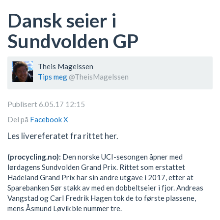
Dansk seier i
Sundvolden GP
Theis Magelssen
Tips meg
@TheisMagelssen
Publisert 6.05.17 12:15
Del på
Facebook
X
Les livereferatet fra rittet her.
(procycling.no):
Den norske UCI-sesongen åpner med
lørdagens Sundvolden Grand Prix. Rittet som erstattet
Hadeland Grand Prix har sin andre utgave i 2017, etter at
Sparebanken Sør stakk av med en dobbeltseier i fjor. Andreas
Vangstad og Carl Fredrik Hagen tok de to første plassene,
mens Åsmund Løvik ble nummer tre.