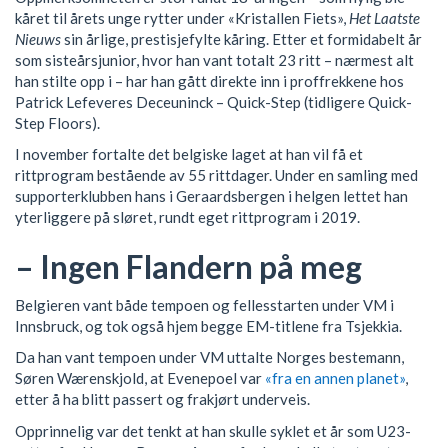
kåret til årets unge rytter under «Kristallen Fiets»,
Het Laatste
Nieuws
sin årlige, prestisjefylte kåring. Etter et formidabelt år
som sisteårsjunior, hvor han vant totalt 23 ritt – nærmest alt
han stilte opp i – har han gått direkte inn i proffrekkene hos
Patrick Lefeveres Deceuninck – Quick-Step (tidligere Quick-
Step Floors).
I november fortalte det belgiske laget at han vil få et
rittprogram bestående av 55 rittdager. Under en samling med
supporterklubben hans i Geraardsbergen i helgen lettet han
yterliggere på sløret, rundt eget rittprogram i 2019.
– Ingen Flandern på meg
Belgieren vant både tempoen og fellesstarten under VM i
Innsbruck, og tok også hjem begge EM-titlene fra Tsjekkia.
Da han vant tempoen under VM uttalte Norges bestemann,
Søren Wærenskjold, at Evenepoel var
«fra en annen planet»
,
etter å ha blitt passert og frakjørt underveis.
Opprinnelig var det tenkt at han skulle syklet et år som U23-