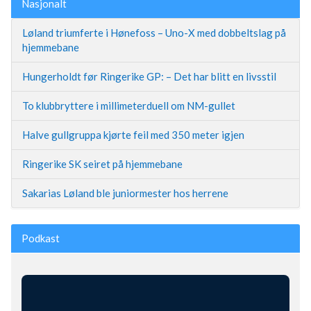
Nasjonalt
Løland triumferte i Hønefoss – Uno-X med dobbeltslag på
hjemmebane
Hungerholdt før Ringerike GP: – Det har blitt en livsstil
To klubbryttere i millimeterduell om NM-gullet
Halve gullgruppa kjørte feil med 350 meter igjen
Ringerike SK seiret på hjemmebane
Sakarias Løland ble juniormester hos herrene
Podkast