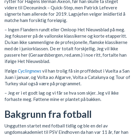
rytter for Hagens Berman Axeon, før han skulle ta steget
videre til Deceuninck – Quick-Step, men Patrick Lefevere
signerte ham allerede for 2019. Lagsjefen velger imidlertid å
matche ham forsiktig foreløpig.
– Ingen Flandern rundt eller Omloop Het Nieuwsblad på meg.
Jeg fokuserer på de vallonske klassikerne og korte etapperitt.
Du kan ikke sammenligne de profesjonelle, flamske klassikerne
med de i juniorklassen. De er totalt forskjellig. Jeg vil ikke
passere her (Geraardsbergen, red.anm.) i noe ritt, fortalte han
ifølge Het Nieuwsblad.
Ifølge
Cyclingnews
vil han trolig få sin proffdebut i Vuelta a San
Juan i januar, og Volta ao Algarve, Volta a Catalunya og Tour of
Turkey skal også være på programmet.
– Jeg er i et godt lag og vi får se hva som skjer. Jeg vil ikke
forhaste meg. Føttene mine er plantet på bakken.
Bakgrunn fra fotball
Unggutten startet med fotball tidlig og ble en del av
ungdomsakademiet til PSV Eindhoven da han var 11 år, før han