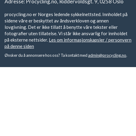
Adresse: Procycling.no, Riddervoldsgt. 9, 0258 Oslo
procycling.no er Norges ledende sykkelnettsted. Innholdet på
sidene våre er beskyttet av åndsverkloven og annen
lovgivning. Det er ikke tillatt å benytte våre tekster eller
fotografier uten tillatelse. Vi står ikke ansvarlig for innholdet
på eksterne nettsider.
Les om informasjonskapsler / personvern
på denne siden
Ønsker du å annonsere hos oss? Ta kontakt med
admin@procycling.no
.