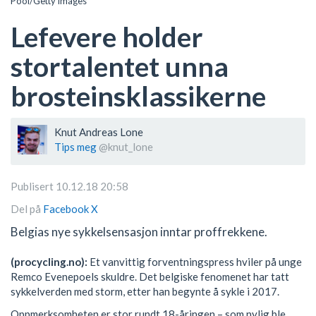
Pool/Getty Images
Lefevere holder
stortalentet unna
brosteinsklassikerne
Knut Andreas Lone
Tips meg
@knut_lone
Publisert 10.12.18 20:58
Del på
Facebook
X
Belgias nye sykkelsensasjon inntar proffrekkene.
(procycling.no):
Et vanvittig forventningspress hviler på unge
Remco Evenepoels skuldre. Det belgiske fenomenet har tatt
sykkelverden med storm, etter han begynte å sykle i 2017.
Oppmerksomheten er stor rundt 18-åringen – som nylig ble