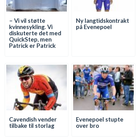
– Vi vil støtte
Ny langtidskontrakt
kvinnesykling. Vi
på Evenepoel
diskuterte det med
QuickStep, men
Patrick er Patrick
Cavendish vender
Evenepoel stupte
tilbake til storlag
over bro