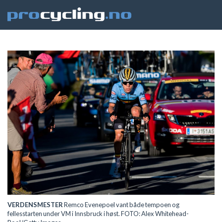
VERDENSMESTER
Remco Evenepoel vant både tempoen og
fellesstarten under VM i Innsbruck i høst. FOTO: Alex Whitehead-