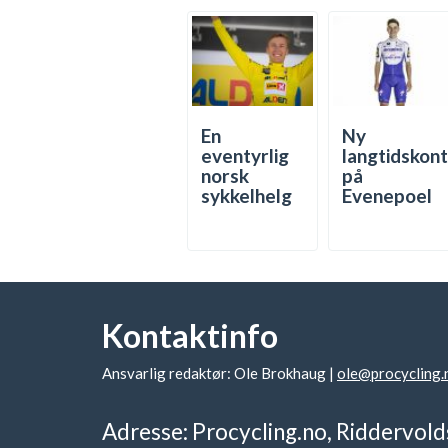
En
Ny
eventyrlig
langtidskon
norsk
på
sykkelhelg
Evenepoel
Kontaktinfo
Ansvarlig redaktør: Ole Brokhaug |
ole@procycling.
Adresse: Procycling.no, Riddervold