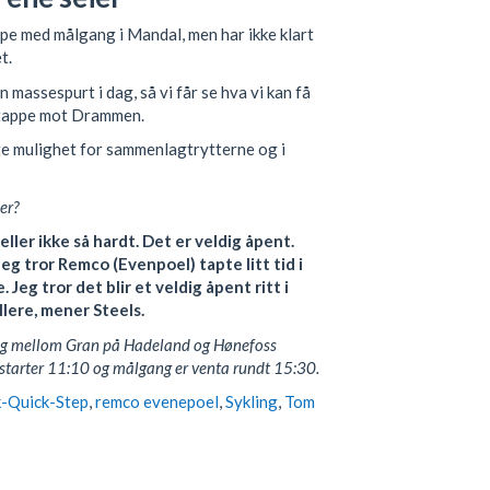
e med målgang i Mandal, men har ikke klart
t.
n massespurt i dag, så vi får se hva vi kan få
etappe mot Drammen.
ste mulighet for sammenlagtrytterne og i
er?
ller ikke så hardt. Det er veldig åpent.
eg tror Remco (Evenpoel) tapte litt tid i
 Jeg tror det blir et veldig åpent ritt i
llere, mener Steels.
ing mellom Gran på Hadeland og Hønefoss
 starter 11:10 og målgang er venta rundt 15:30.
-Quick-Step
,
remco evenepoel
,
Sykling
,
Tom