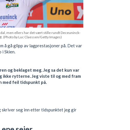
l, men ellers har det vært stille rundt Deceuninck-
gt. (Photo by Luc Claessen/Getty Images)
m å gå glipp av lagprestasjoner på. Det var
 i Skien.
en og beklaget meg. Jeg sa det kun var
g ikke rytterne. Jeg viste til og med fram
 med feil tidspunkt på.
 skriver seg inn etter tidspunktet jeg gir
 ene seier