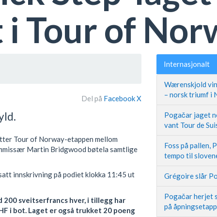
 i Tour of No
Internasjonalt
Wærenskjold vin
– norsk triumf i
Del på
Facebook
X
yld.
Pogačar jaget ne
vant Tour de Sui
ter Tour of Norway-etappen mellom
Foss på pallen, 
ommissær Martin Bridgwood bøtela samtlige
tempo til slove
satt innskrivning på podiet klokka 11:45 ut
Grégoire slår Po
Pogačar herjet s
 200 sveitserfrancs hver, i tillegg har
på åpningsetap
HF i bot. Laget er også trukket 20 poeng