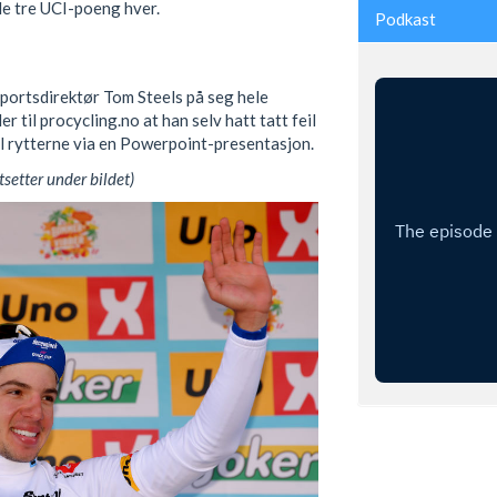
de tre UCI-poeng hver.
Podkast
 sportsdirektør Tom Steels på seg hele
r til procycling.no at han selv hatt tatt feil
il rytterne via en Powerpoint-presentasjon.
tsetter under bildet)