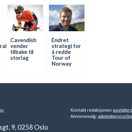
Cavendish
Endret
trakt
vender
strategi for
tilbake til
å redde
storlag
Tour of
Norway
no
Kontakt redaksjonen:
post@pro
Annonsesalg:
admin@procyclin
sgt. 9, 0258 Oslo