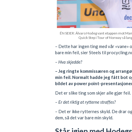
ÉN SEIER: Álvaro Hodeg vant etappen mot Manda
Quick Step i Tour of Norway så lan
– Dette har ingen ting med vår «vane» o
bare min feil, sier Steels til procycling.no
– Hva skjedde?
– Jeg ringte kommissæren og arrangør
min feil. Normalt hadde jeg fått bot o
bildet av power point-presentasjonen
Det er slike ting som skjer alle gjør feil.
– Er det riktig at rytterne straffes?
– Det er ikke rytternes skyld. De drar og
dem, så det var bare min skyld.
Står igjen med Hodegs