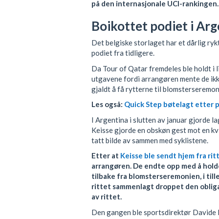
på den internasjonale UCI-rankingen.
Boikottet podiet i Ar
Det belgiske storlaget har et dårlig ry
podiet fra tidligere.
Da Tour of Qatar fremdeles ble holdt i li
utgavene fordi arrangøren mente de ikk
gjaldt å få rytterne til blomsterseremo
Les også:
Quick Step bøtelagt etter 
I Argentina i slutten av januar gjorde l
Keisse gjorde en obskøn gest mot en kv
tatt bilde av sammen med syklistene.
Etter at
Keisse ble sendt hjem fra rit
arrangøren. De endte opp med å holde
tilbake fra blomsterseremonien, i til
rittet sammenlagt droppet den oblig
av rittet.
Den gangen ble sportsdirektør Davide 