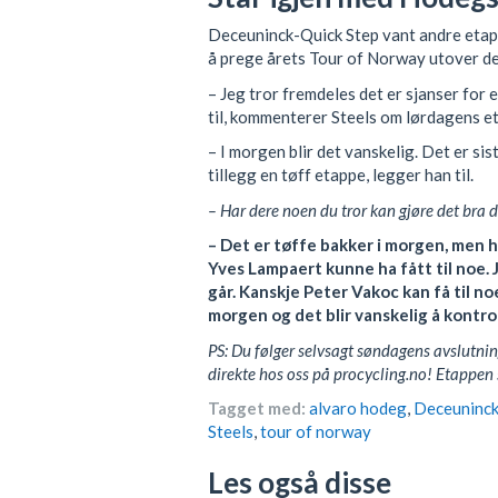
Deceuninck-Quick Step vant andre etapp
å prege årets Tour of Norway utover de
– Jeg tror fremdeles det er sjanser for e
til, kommenterer Steels om lørdagens 
– I morgen blir det vanskelig. Det er si
tillegg en tøff etappe, legger han til.
– Har dere noen du tror kan gjøre det bra d
– Det er tøffe bakker i morgen, men he
Yves Lampaert kunne ha fått til noe. J
går. Kanskje Peter Vakoc kan få til noe.
morgen og det blir vanskelig å kontro
PS: Du følger selvsagt søndagens avslutn
direkte hos oss på procycling.no! Etappen
Tagget med:
alvaro hodeg
,
Deceuninck
Steels
,
tour of norway
Les også disse