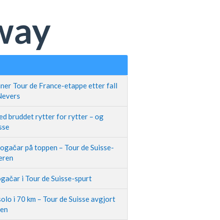
rway
ner Tour de France-etappe etter fall
 Nevers
d bruddet rytter for rytter – og
sse
Pogačar på toppen – Tour de Suisse-
neren
gačar i Tour de Suisse-spurt
olo i 70 km – Tour de Suisse avgjort
pen