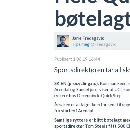
bøtelagt
Jarle Fredagsvik
Tips meg
@Fredagsvik
Publisert 1.06.19 16:44
Sportsdirektøren tar all sk
SKIEN (procycling.no):
Kommunikeen et
Arendal og Sandefjord, viser at UCI-k
ryttere hos Deceuninck-Quick Step.
Årsaken er at laget kom for sent til opp
fra starten i Arendal.
Samtlige ryttere er blitt bøtelagt med
sportsdirektør Tom Steels fått 500 C