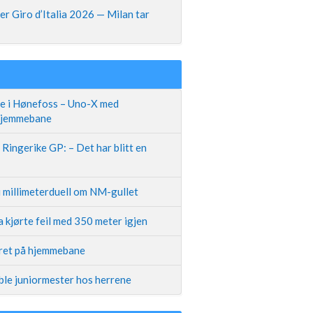
r Giro d’Italia 2026 — Milan tar
te i Hønefoss – Uno-X med
 hjemmebane
Ringerike GP: – Det har blitt en
i millimeterduell om NM-gullet
 kjørte feil med 350 meter igjen
iret på hjemmebane
ble juniormester hos herrene