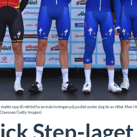
e opp til rett tid foran inskrivningen på podiet under dag én av rittet. Men i A
 Claessen/Getty Images)
ick Step-laget