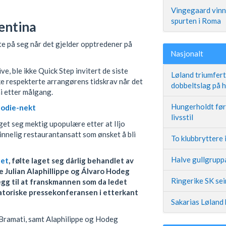
Vingegaard vinne
spurten i Roma
gentina
kte på seg når det gjelder opptredener på
Nasjonalt
ve, ble ikke Quick Step invitert de siste
Løland triumfer
e respekterte arrangørens tidskrav når det
dobbeltslag på
ni etter målgang.
Hungerholdt før 
podie-nekt
livsstil
aget seg mektig upopulære etter at Iljo
innelig restaurantansatt som ønsket å bli
To klubbryttere 
Halve gullgruppa
tet
, følte laget seg dårlig behandlet av
 Julian Alaphillippe og Álvaro Hodeg
Ringerike SK se
legg til at franskmannen som da ledet
atoriske pressekonferansen i etterkant
Sakarias Løland 
Bramati, samt Alaphilippe og Hodeg