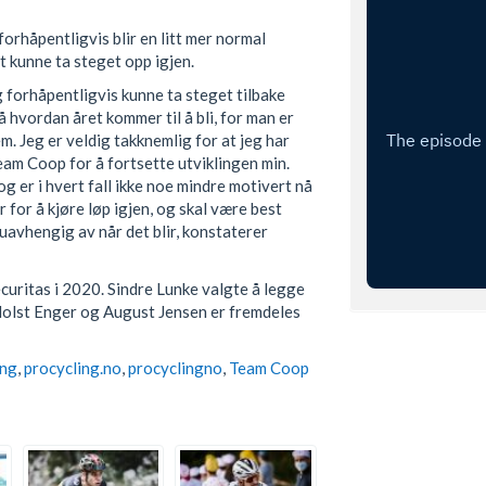
forhåpentligvis blir en litt mer normal
tt kunne ta steget opp igjen.
g forhåpentligvis kunne ta steget tilbake
å hvordan året kommer til å bli, for man er
m. Jeg er veldig takknemlig for at jeg har
Team Coop for å fortsette utviklingen min.
 og er i hvert fall ikke noe mindre motivert nå
r for å kjøre løp igjen, og skal være best
uavhengig av når det blir, konstaterer
uritas i 2020. Sindre Lunke valgte å legge
e Holst Enger og August Jensen er fremdeles
ing
,
procycling.no
,
procyclingno
,
Team Coop