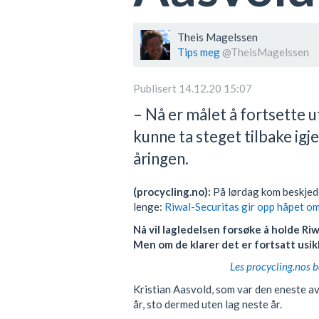
Theis Magelssen
Tips meg
@TheisMagelssen
Publisert 14.12.20 15:07
– Nå er målet å fortsette u
kunne ta steget tilbake igje
åringen.
(procycling.no):
På lørdag kom beskjed
lenge:
Riwal-Securitas gir opp håpet om
Nå vil lagledelsen forsøke å holde Riw
Men om de klarer det er fortsatt usikker
Les procycling.nos b
Kristian Aasvold, som var den eneste a
år, sto dermed uten lag neste år.