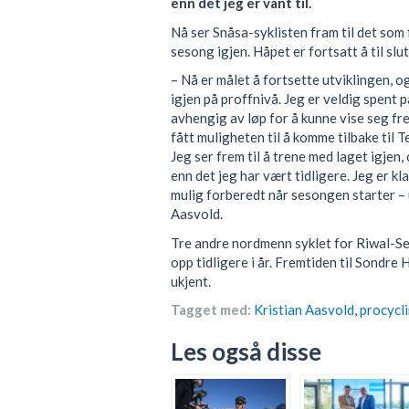
enn det jeg er vant til.
Nå ser Snåsa-syklisten fram til det som 
sesong igjen. Håpet er fortsatt å til slu
– Nå er målet å fortsette utviklingen, o
igjen på proffnivå. Jeg er veldig spent p
avhengig av løp for å kunne vise seg fre
fått muligheten til å komme tilbake til 
Jeg ser frem til å trene med laget igjen,
enn det jeg har vært tidligere. Jeg er kla
mulig forberedt når sesongen starter – 
Aasvold.
Tre andre nordmenn syklet for Riwal-Sec
opp tidligere i år. Fremtiden til Sondr
ukjent.
Tagget med:
Kristian Aasvold
,
procycl
Les også disse