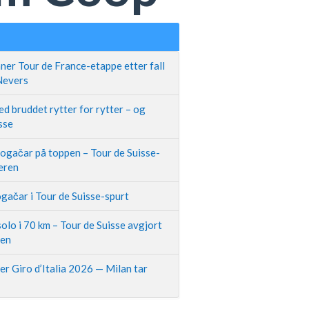
ner Tour de France-etappe etter fall
 Nevers
d bruddet rytter for rytter – og
sse
Pogačar på toppen – Tour de Suisse-
neren
gačar i Tour de Suisse-spurt
olo i 70 km – Tour de Suisse avgjort
pen
r Giro d’Italia 2026 — Milan tar