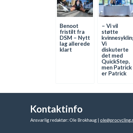
Benoot
– Vi vil
fristilt fra
støtte
DSM – Nytt
kvinnesyklin
lag allerede
Vi
klart
diskuterte
det med
QuickStep,
men Patrick
er Patrick
Kontaktinfo
Ansvarlig redaktør: Ole Brokhaug |
ole@procycling.