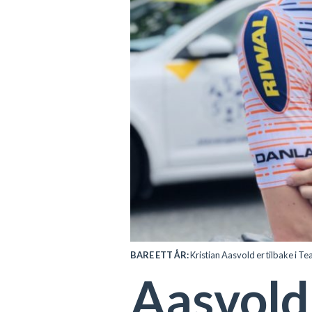
BARE ETT ÅR:
Kristian Aasvold er tilbake i T
Aasvold 