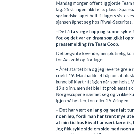
Mandag morgen offentliggjorde Team Co
lag. 25-åringen fikk førts plass i Spare
sørlandske laget helt til lagets siste s
sjansen åpnet seg hos Riwal-Securitas.
–Det å ta steget opp og kunne sykle f
for, og det var en drøm som gikk i oppf
pressemelding fra Team Coop.
Det begynte lovende, men plutselig kom
for Aasvold og for laget.
– Året startet bra og jeg leverte greie r
covid-19. Man hadde et håp om at alt sku
kunne bli kjørt ritt igjen når som helst. 
19 slo inn, men det ble litt problemati
Norgescupene nærmet seg og vi ikke kunne
igjen på høsten, forteller 25-åringen.
– Det har vært en lang og mentalt tu
noen løp, fordi man har trent mye uten
at min tid hos Riwal har vært lærerik, 
Jeg fikk sykle side om side med noen a