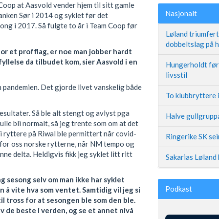
op at Aasvold vender hjem til sitt gamle
Nasjonalt
banken Sør i 2014 og syklet før det
esong i 2017. Så fulgte to år i Team Coop før
Løland triumfer
dobbeltslag på
or et profflag, er noe man jobber hardt
yllelse da tilbudet kom, sier Aasvold i en
Hungerholdt før 
livsstil
 pandemien. Det gjorde livet vanskelig både
To klubbryttere 
esultater. Så ble alt stengt og avlyst pga
Halve gullgruppa
lle bli normalt, så jeg trente som om at det
Vi ryttere på Riwal ble permittert når covid-
Ringerike SK se
sk for oss norske rytterne, når NM tempo og
 delta. Heldigvis fikk jeg syklet litt ritt
Sakarias Løland 
ng sesong selv om man ikke har syklet
Podkast
 å vite hva som ventet. Samtidig vil jeg si
til tross for at sesongen ble som den ble.
v de beste i verden, og se et annet nivå