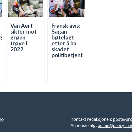
Van Aert
Fransk avis:
sikter mot
Sagan
g.
grønn
bøtelagt
trøye i
etter å ha
2022
skadet
politibetjent
no
Kontakt redaksjonen:
post@pro
Annonsesalg:
admin@procyclin