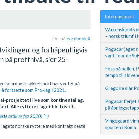
Internasjonalt
Wærenskjold vin
– norsk triumf i
Del på
Facebook
X
tviklingen, og forhåpentligvis
Pogačar jaget ne
vant Tour de Sui
n på proffnivå, sier 25-
Foss på pallen, 
tempo til slove
en som dansk sykkelsport har ventet på
Grégoire slår Po
 å fortsette som Pro-lag i 2021.
al-prosjektet i live som kontinentallag.
Pogačar herjet s
t. Alle ryttere i laget ble fristilt.
på åpningsetap
este artikler fra 2020! (+)
Vingegaard vinne
v lagets norske ryttere med kontrakt neste
spurten i Roma