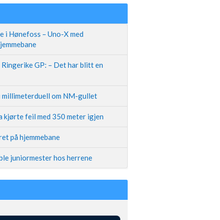
te i Hønefoss – Uno-X med
 hjemmebane
Ringerike GP: – Det har blitt en
i millimeterduell om NM-gullet
 kjørte feil med 350 meter igjen
iret på hjemmebane
ble juniormester hos herrene