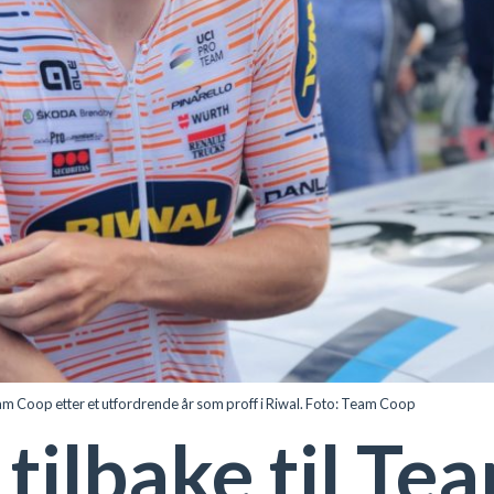
eam Coop etter et utfordrende år som proff i Riwal. Foto: Team Coop
tilbake til T