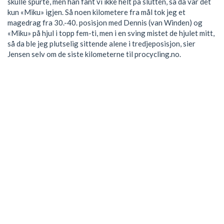
skulle spurte, men han fant vi ikke helt på slutten, så da var det
kun «Miku» igjen. Så noen kilometere fra mål tok jeg et
magedrag fra 30.-40. posisjon med Dennis (van Winden) og
«Miku» på hjul i topp fem-ti, men i en sving mistet de hjulet mitt,
så da ble jeg plutselig sittende alene i tredjeposisjon, sier
Jensen selv om de siste kilometerne til procycling.no.