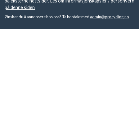
på eksterne nettsider.
Les om informasjonskapsler / personvern
på denne siden
Ønsker du å annonsere hos oss? Ta kontakt med
admin@procycling.no
.