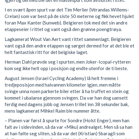
I en svært åpen spurt var det Tim Merlier (Vérandas Willems-
Crelan) som var best på de siste 50 meterne og fikk hevet hjulet
foran Max Kanter (Sunweb). Belgieren tok med det sin andre
etappeseier i rittet og vant også den grønne poengtrøya.
Lagkamerat Wout Van Aert vant rittet sammenlagt. Belgieren
vant også den andre etappen og sørget dermed for at det ble et
helt fantastisk ritt for det belgiske laget.
Herman Dahl prøvde seg i spurten, men Joker-Icopal-rytteren
kom seg ikke helt opp i posisjon og endte utenfor de ti beste.
August Jensen (Israel Cycling Academy) lå helt fremme i
tredjeposisjon med halvannen kilometer igjen, men måtte
svinge unna noen parkerte biler etter å ha truffet en stein og
kommet i ubalanse gjennom svingen. Da var han dog uansett
ferdig med dagens jobb og Jensen trillet inn 38 sekunder bak,
mens lagkamerat Mihkel Raim ble nummer åtte.
– Planen var først å spurte for Sondre (Holst Enger), men han
falt av i sidevinden, så da var «Miku) andrealget. Men så sa han
at han følte seg sliten, så da var det (Kristian) Sbaragli som