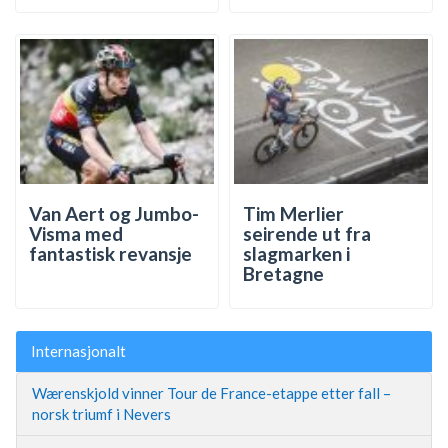
Van Aert og Jumbo-
Tim Merlier
Visma med
seirende ut fra
fantastisk revansje
slagmarken i
Bretagne
Internasjonalt
Wærenskjold vinner Tour de France-etappe etter fall –
norsk triumf i Nevers