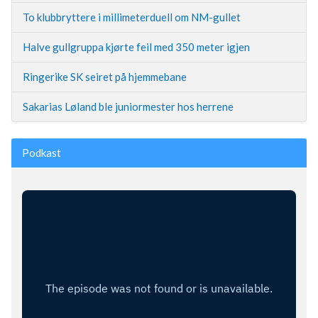
To klubbryttere i millimeterduell om NM-gullet
Halve gullgruppa kjørte feil med 350 meter igjen
Ringerike SK seiret på hjemmebane
Sakarias Løland ble juniormester hos herrene
Podkast