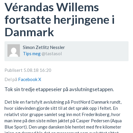
Vérandas Willems
fortsatte herjingene i
Danmark
Simon Zetlitz Nessler
Tips meg
@tastasol
Publisert 5.08.18 16:20
Del på
Facebook
X
Tok sin tredje etappeseier på avslutningsetappen.
Det ble en fartsfylt avslutning på PostNord Danmark rundt,
hvor sidevinden gjorde sitt til at det sprakk opp i feltet. En
relativt stor gruppe samlet seg inn mot Frederiksberg, hvor
man inne på den siste milen jaktet på Casper Pedersen (Aqua
Blue Sport). Den unge dansken ble hentet med fire kilometer
igjen og dermed ble det en massespurt som avsluttet rittet.