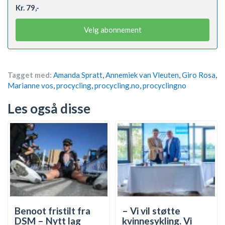
Kr. 79,-
Velg abonnement
Tagget med:
Amanda Spratt
,
Annemiek van Vleuten
,
Giro Rosa
,
Marianne vos
,
procycling
,
procycling.no
,
procyclingno
Les også disse
Benoot fristilt fra
– Vi vil støtte
DSM – Nytt lag
kvinnesykling. Vi