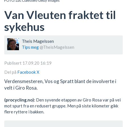
FOTO: Luc Claessen/Getty Images
Van Vleuten fraktet til
sykehus
Theis Magelssen
Tips meg
@TheisMagelssen
Publisert 17.09.20 16:19
Del på
Facebook
X
Verdensmesteren, Vos og Spratt blant de involverte i
velt i Giro Rosa.
(procycling.no):
Den syvende etappen av Giro Rosa var på vei
mot spurt fra en redusert gruppe. Men på siste kilometer gikk
flere ryttere i bakken.