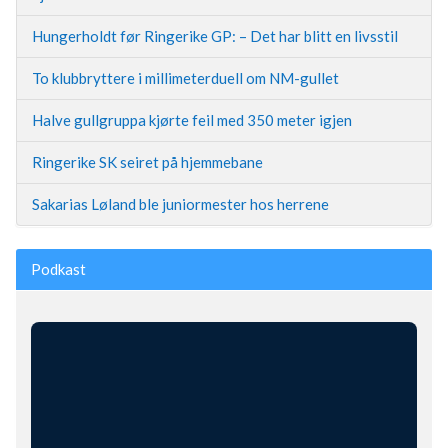
Hungerholdt før Ringerike GP: – Det har blitt en livsstil
To klubbryttere i millimeterduell om NM-gullet
Halve gullgruppa kjørte feil med 350 meter igjen
Ringerike SK seiret på hjemmebane
Sakarias Løland ble juniormester hos herrene
Podkast