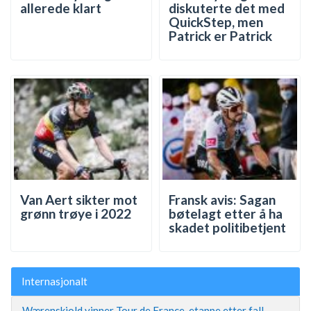
allerede klart
diskuterte det med
QuickStep, men
Patrick er Patrick
Van Aert sikter mot
Fransk avis: Sagan
grønn trøye i 2022
bøtelagt etter å ha
skadet politibetjent
Internasjonalt
Wærenskjold vinner Tour de France-etappe etter fall –