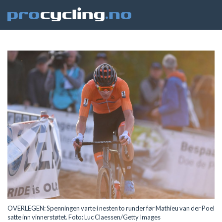
OVERLEGEN: Spenningen varte i nesten to runder før Mathieu van der Poel
satte inn vinnerstøtet. Foto: Luc Claessen/Getty Images