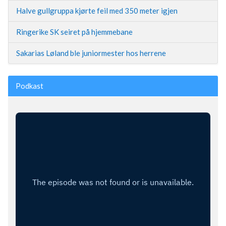
Halve gullgruppa kjørte feil med 350 meter igjen
Ringerike SK seiret på hjemmebane
Sakarias Løland ble juniormester hos herrene
Podkast