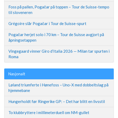
Foss på pallen, Pogačar på toppen – Tour de Suisse-tempo
til sloveneren
Grégoire slår Pogačar i Tour de Suisse-spurt
Pogačar herjet solo i 70 km – Tour de Suisse avgjort på
åpningsetappen
Vingegaard vinner Giro d’Italia 2026 — Milan tar spurten i
Roma
Nasjonalt
Løland triumferte i Hønefoss – Uno-X med dobbeltslag på
hjemmebane
Hungerholdt før Ringerike GP: – Det har blitt en livsstil
To klubbryttere i millimeterduell om NM-gullet