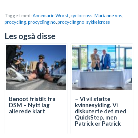
Tagget med:
Annemarie Worst
,
cyclocross
,
Marianne vos
,
procycling
,
procycling.no
,
procyclingno
,
sykkelcross
Les også disse
Benoot fristilt fra
– Vi vil støtte
DSM – Nytt lag
kvinnesykling. Vi
allerede klart
diskuterte det med
QuickStep, men
Patrick er Patrick