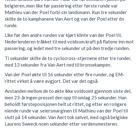
belgieren, men like før passering etter første runde var
Mathieu van der Poel forbi sin landsmann. Kun tre sekunder
skilte de to kamphanene Van Aert og van der Poel etter én
runde.
Like før den andre runden var kjørt klinte van der Poel til.
Nederlenderen tråkket til med voldsom kraft på flatene inn mot
passering, og ledet med tre sekunder ut på den tredje runden.
Ti sekunder skilte de to cyclocross-stjernene etter tre runder,
med 13 sekunder fra Van Aert ned til bronsekampen.
Van der Poel økte til 16 sekunder etter fire runder, og EM-
rittet virket å være avgjort. Det var det også.
Avstanden mellom de to økte ikke voldsomt gjennom siste del,
men 23-åringen presset den opp til omlag 25 sekunder. Han
beholdt førsteposisjonen helt ut rittet, og etter en roligere
niende runde var seiersmarginen til Mathieu van der Poel til
slutt på 14 sekunder. Van Aert tok sølvet, med også belgiske
Laurens Sweeck noen sekunder etter verdensmesteren.