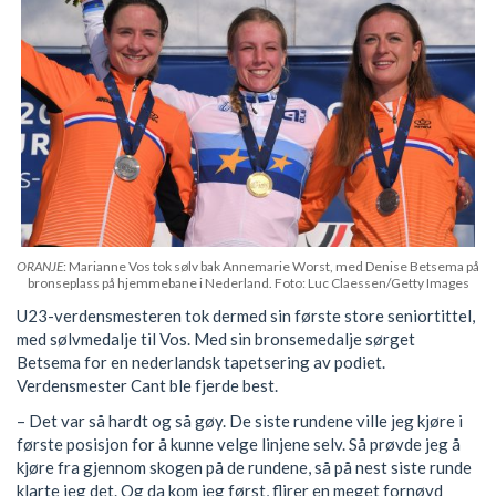
ORANJE
: Marianne Vos tok sølv bak Annemarie Worst, med Denise Betsema på
bronseplass på hjemmebane i Nederland. Foto: Luc Claessen/Getty Images
U23-verdensmesteren tok dermed sin første store seniortittel,
med sølvmedalje til Vos. Med sin bronsemedalje sørget
Betsema for en nederlandsk tapetsering av podiet.
Verdensmester Cant ble fjerde best.
– Det var så hardt og så gøy. De siste rundene ville jeg kjøre i
første posisjon for å kunne velge linjene selv. Så prøvde jeg å
kjøre fra gjennom skogen på de rundene, så på nest siste runde
klarte jeg det. Og da kom jeg først, flirer en meget fornøyd