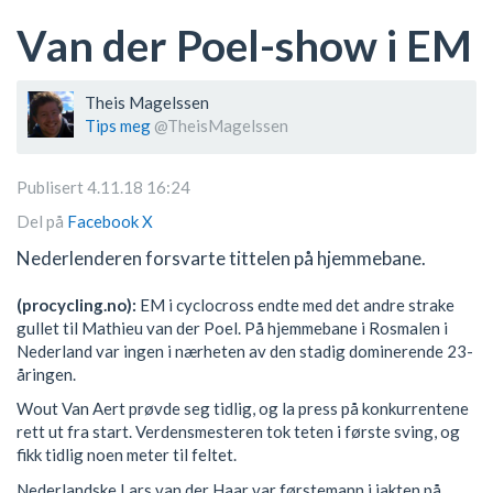
Van der Poel-show i EM
Theis Magelssen
Tips meg
@TheisMagelssen
Publisert 4.11.18 16:24
Del på
Facebook
X
Nederlenderen forsvarte tittelen på hjemmebane.
(procycling.no):
EM i cyclocross endte med det andre strake
gullet til Mathieu van der Poel. På hjemmebane i Rosmalen i
Nederland var ingen i nærheten av den stadig dominerende 23-
åringen.
Wout Van Aert prøvde seg tidlig, og la press på konkurrentene
rett ut fra start. Verdensmesteren tok teten i første sving, og
fikk tidlig noen meter til feltet.
Nederlandske Lars van der Haar var førstemann i jakten på