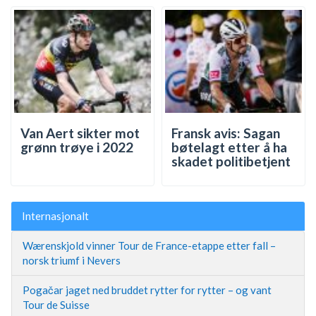
Van Aert sikter mot
Fransk avis: Sagan
grønn trøye i 2022
bøtelagt etter å ha
skadet politibetjent
Internasjonalt
Wærenskjold vinner Tour de France-etappe etter fall –
norsk triumf i Nevers
Pogačar jaget ned bruddet rytter for rytter – og vant
Tour de Suisse