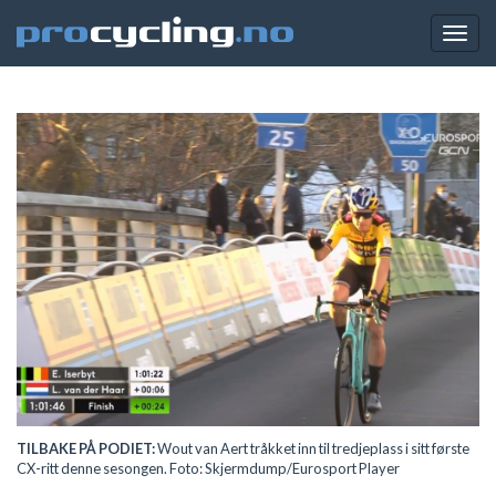
Togg
navig
TILBAKE PÅ PODIET:
Wout van Aert tråkket inn til tredjeplass i sitt første
CX-ritt denne sesongen. Foto: Skjermdump/Eurosport Player