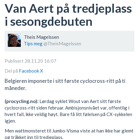
Van Aert på tredjeplass
i sesongdebuten
Theis Magelssen
Tips meg
@TheisMagelssen
Publisert 28.11.20 16:07
Del på
Facebook
X
Belgieren imponerte i sitt første cyclocross-ritt på ti
måneder.
(procycling.no):
Lørdag syklet Wout van Aert sitt første
cyclocross-ritt siden februar. Ambisjonsnivået var, offentlig i
hvert fall, ikke veldig høyt. Bare få litt følelsen på CX-sykkelen
igjen.
Men wattmonsteret til Jumbo-Visma viste at han ikke har glemt
og tråkket inn til tredjeplass.