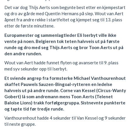
Det var dog Thijs Aerts som begynte best etter en kjempestart
og dro av gårde med Quentin Hermans på slep. Wout van Aert
åpnet fra andre rekke i startfeltet og kjempet seg til 13. plass
etter de første minuttene.
Europamester og sammenlagtleder Eli Iserbyt ville ikke
vente på noen. Belgieren tok teten halvveis ut på første
runde og dro med seg Thijs Aerts og bror Toon Aerts ut på
den andre runden.
Wout van Aert hadde funnet flyten og avanserte til 9. plass
med syv sekunder opp til Iserbyt.
Et sviende angrep fra formsterke Michael Vanthourenhout
skaffet Pauwels Sauzen-Bingoal-rytteren en ledelse
halvveis ut på andre runde. Corne van Kessel (Circus-Wanty
Gobert) lå som andremann mens Toon Aerts (Telenet
Baloise Lions) trakk forfølgergruppa. Sistnevnte punkterte
og tapte tid før tredje runde.
Vanthourenhout hadde 4 sekunder til Van Kessel og 9 sekunder
til neste gruppe.