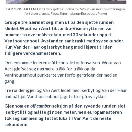
TAR OPP JAKTEN:
Ut på den sjette runden tok Wout van Aert over føringen i
forfølgergruppa. Foto: Skjermdump/Eurosport Player
Gruppe tre nærmet seg, men ut på den sjette runden
klinket Wout van Aert til. Jumbo-Visma-rytteren var
nummer to over målstreken, med 30 sekunder opp til
Vanthourenhout. Avstanden sank raskt med syv sekunder.
Kun Van der Haar og Iserbyt hang med i kjøret til den
tidligere verdensmesteren.
Den ensomme lederen måtte betale for innsatsen. Wout van
Aert glefset seg nærmere tråkk for tråkk og da
Vanthourenhout punkterte var forfølgertrioen der med en
gang.
Tre runder igjen og Van Aert ledet med Iserbyt og Van der Haar
limt på hjul. Vanthourenhout jaget etter på ny sykkel.
Gjennom en
off camber
-seksjon på den syvende runden slet
Iserbyt litt og måtte gi noen meter, men europamesteren
tok seg sammen og tettet luka til Van Aert de neste
sekundene.