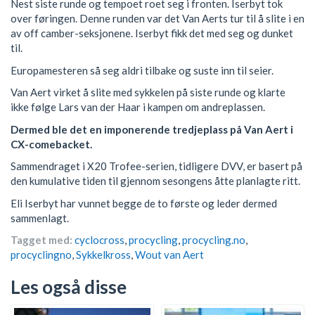
Nest siste runde og tempoet roet seg i fronten. Iserbyt tok
over føringen. Denne runden var det Van Aerts tur til å slite i en
av off camber-seksjonene. Iserbyt fikk det med seg og dunket
til.
Europamesteren så seg aldri tilbake og suste inn til seier.
Van Aert virket å slite med sykkelen på siste runde og klarte
ikke følge Lars van der Haar i kampen om andreplassen.
Dermed ble det en imponerende tredjeplass på Van Aert i
CX-comebacket.
Sammendraget i X20 Trofee-serien, tidligere DVV, er basert på
den kumulative tiden til gjennom sesongens åtte planlagte ritt.
Eli Iserbyt har vunnet begge de to første og leder dermed
sammenlagt.
Tagget med:
cyclocross
,
procycling
,
procycling.no
,
procyclingno
,
Sykkelkross
,
Wout van Aert
Les også disse