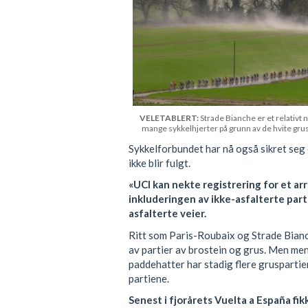
VELETABLERT:
Strade Bianche er et relativt n
mange sykkelhjerter på grunn av de hvite gru
Sykkelforbundet har nå også sikret seg
ikke blir fulgt.
«UCI kan nekte registrering for et a
inkluderingen av ikke-asfalterte part
asfalterte veier.
Ritt som Paris-Roubaix og Strade Bianc
av partier av brostein og grus. Men me
paddehatter har stadig flere gruspartier
partiene.
Senest i fjorårets Vuelta a España fi