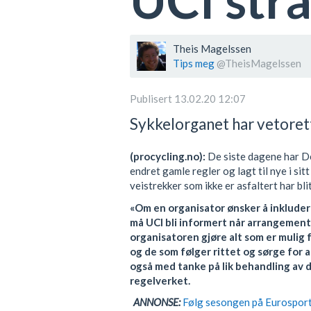
Theis Magelssen
Tips meg
@TheisMagelssen
Publisert 13.02.20 12:07
Sykkelorganet har vetorett
(procycling.no):
De siste dagene har D
endret gamle regler og lagt til nye i si
veistrekker som ikke er asfaltert har bli
«Om en organisator ønsker å inkludere
må UCI bli informert når arrangemente
organisatoren gjøre alt som er mulig f
og de som følger rittet og sørge for 
også med tanke på lik behandling av de
regelverket.
ANNONSE:
Følg sesongen på Eurosport.