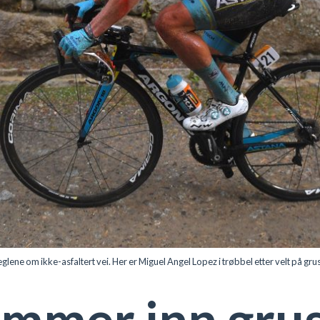
lene om ikke-asfaltert vei. Her er Miguel Angel Lopez i trøbbel etter velt på gr
ammer inn gru