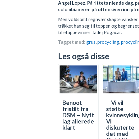
Angel Lopez. På rittets niende dag, på
colombianeren på offensiven inn på et
Men voldsomt regnvær skapte vansker o
tråkket han seg til toppen og begrenset
til etappevinner Tadej Pogacar.
Tagget med:
grus
,
procycling
,
procycli
Les også disse
Benoot
– Vi vil
fristilt fra
støtte
DSM – Nytt
kvinnesyklin
lag allerede
Vi
klart
diskuterte
det med