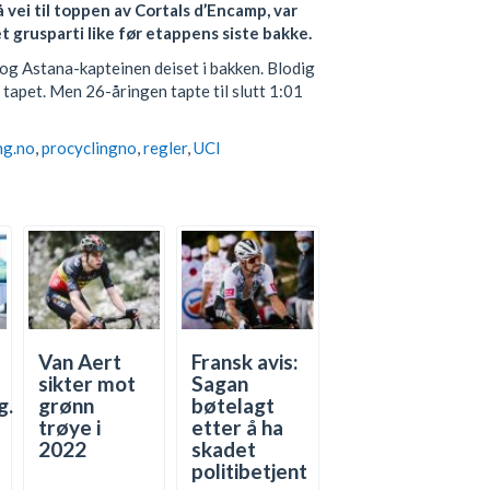
 vei til toppen av Cortals d’Encamp, var
 grusparti like før etappens siste bakke.
g Astana-kapteinen deiset i bakken. Blodig
 tapet. Men 26-åringen tapte til slutt 1:01
ng.no
,
procyclingno
,
regler
,
UCI
Van Aert
Fransk avis:
sikter mot
Sagan
g.
grønn
bøtelagt
trøye i
etter å ha
2022
skadet
politibetjent