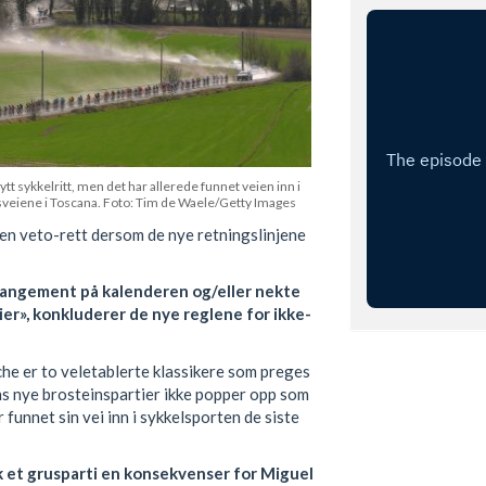
ytt sykkelritt, men det har allerede funnet veien inn i
sveiene i Toscana. Foto: Tim de Waele/Getty Images
 en veto-rett dersom de nye retningslinjene
rrangement på kalenderen og/eller nekte
ier», konkluderer de nye reglene for ikke-
he er to veletablerte klassikere som preges
ns nye brosteinspartier ikke popper opp som
 funnet sin vei inn i sykkelsporten de siste
kk et grusparti en konsekvenser for Miguel