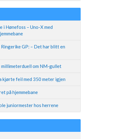
te i Hønefoss – Uno-X med
 hjemmebane
Ringerike GP: – Det har blitt en
i millimeterduell om NM-gullet
 kjørte feil med 350 meter igjen
iret på hjemmebane
ble juniormester hos herrene