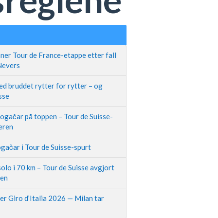
ner Tour de France-etappe etter fall
 Nevers
d bruddet rytter for rytter – og
sse
Pogačar på toppen – Tour de Suisse-
neren
gačar i Tour de Suisse-spurt
olo i 70 km – Tour de Suisse avgjort
pen
r Giro d’Italia 2026 — Milan tar