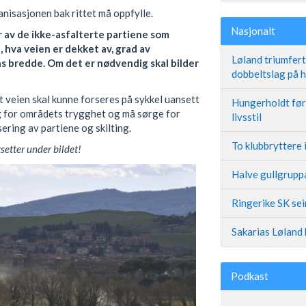
nisasjonen bak rittet må oppfylle.
Nasjonalt
r av de ikke-asfalterte partiene som
 hva veien er dekket av, grad av
Løland triumfer
ns bredde. Om det er nødvendig skal bilder
dobbeltslag på
 veien skal kunne forseres på sykkel uansett
Hungerholdt før 
g for områdets trygghet og må sørge for
livsstil
sering av partiene og skilting.
To klubbryttere 
tsetter under bildet!
Halve gullgruppa
Ringerike SK se
Sakarias Løland 
Podkast