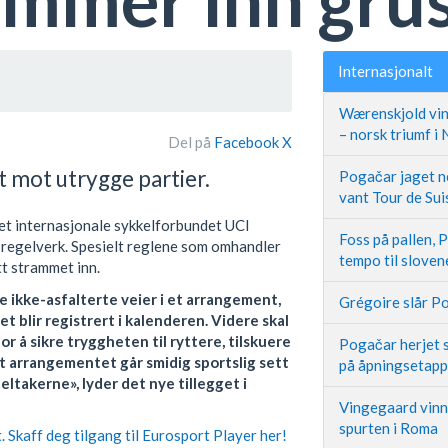
Internasjonalt
Wærenskjold vin
– norsk triumf i
Del på
Facebook
X
 mot utrygge partier.
Pogačar jaget ne
vant Tour de Sui
et internasjonale sykkelforbundet UCI
Foss på pallen, 
tt regelverk. Spesielt reglene som omhandler
tempo til slove
tt strammet inn.
 ikke-asfalterte veier i et arrangement,
Grégoire slår Po
t blir registrert i kalenderen. Videre skal
or å sikre tryggheten til ryttere, tilskuere
Pogačar herjet s
at arrangementet går smidig sportslig sett
på åpningsetap
ltakerne», lyder det nye tillegget i
Vingegaard vinne
spurten i Roma
 Skaff deg tilgang til Eurosport Player her!