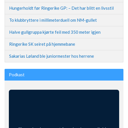
Hungerholdt før Ringerike GP: – Det har blitt en livsstil
To klubbryttere i millimeterduell om NM-gullet
Halve gullgruppa kjørte feil med 350 meter igjen
Ringerike SK seiret på hjemmebane
Sakarias Løland ble juniormester hos herrene
Podkast