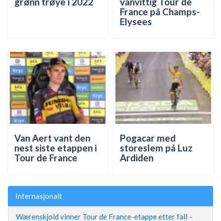
grønn trøye i 2022
vanvittig Tour de
France på Champs-
Elysees
Van Aert vant den
Pogacar med
nest siste etappen i
storeslem på Luz
Tour de France
Ardiden
Internasjonalt
Wærenskjold vinner Tour de France-etappe etter fall –