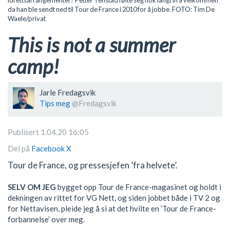
da han ble sendt ned til Tour de France i 2010 for å jobbe. FOTO: Tim De
Waele/privat
This is not a summer
camp!
Jarle Fredagsvik
Tips meg
@Fredagsvik
Publisert 1.04.20 16:05
Del på
Facebook
X
Tour de France, og pressesjefen ’fra helvete’.
SELV OM JEG
bygget opp Tour de France-magasinet og holdt i
dekningen av rittet for VG Nett, og siden jobbet både i TV 2 og
for Nettavisen, pleide jeg å si at det hvilte en ’Tour de France-
forbannelse’ over meg.