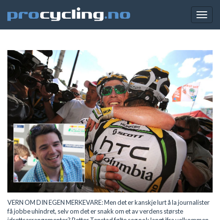
Togg
navig
VERN OM DIN EGEN MERKEVARE: Men det er kanskje lurt å la journalister
få jobbe uhindret, selv om det er snakk om et av verdens største
idrettsarrangementer? Petter Tenstad følte seg nok langt ifra velkommen