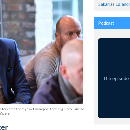
Sakarias Løland 
Podkast
ke forvente for mye av Evenepoel for tidlig. Foto: Tim De
Waele
ger