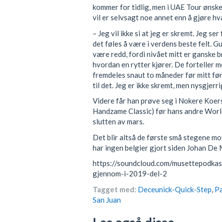
kommer for tidlig, men i UAE Tour ønske
vil er selvsagt noe annet enn å gjøre hva
– Jeg vil ikke si at jeg er skremt. Jeg ser
det føles å være i verdens beste felt. G
være redd, fordi nivået mitt er ganske b
hvordan en rytter kjører. De forteller m
fremdeles snaut to måneder før mitt før
til det. Jeg er ikke skremt, men nysgjerr
Videre får han prøve seg i Nokere Koers
Handzame Classic) før hans andre World
slutten av mars.
Det blir altså de første små stegene mo
har ingen belgier gjort siden Johan De 
https://soundcloud.com/musettepodkast
gjennom-i-2019-del-2
Tagget med:
Deceunick-Quick-Step
,
Pa
San Juan