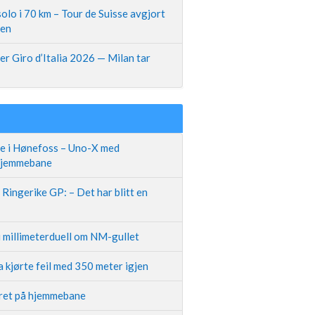
olo i 70 km – Tour de Suisse avgjort
pen
r Giro d’Italia 2026 — Milan tar
te i Hønefoss – Uno-X med
 hjemmebane
Ringerike GP: – Det har blitt en
i millimeterduell om NM-gullet
 kjørte feil med 350 meter igjen
iret på hjemmebane