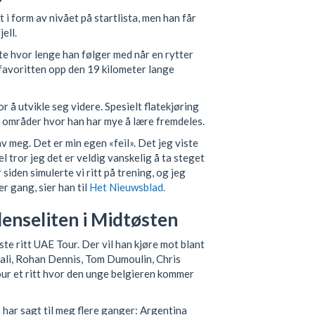
 i form av nivået på startlista, men han får
ell.
te hvor lenge han følger med når en rytter
favoritten opp den 19 kilometer lange
r å utvikle seg videre. Spesielt flatekjøring
 områder hvor han har mye å lære fremdeles.
av meg. Det er min egen «feil». Det jeg viste
vel tror jeg det er veldig vanskelig å ta steget
siden simulerte vi ritt på trening, og jeg
r gang, sier han til
Het Nieuwsblad.
denseliten i Midtøsten
este ritt UAE Tour. Der vil han kjøre mot blant
ali, Rohan Dennis, Tom Dumoulin, Chris
our et ritt hvor den unge belgieren kommer
n har sagt til meg flere ganger: Argentina