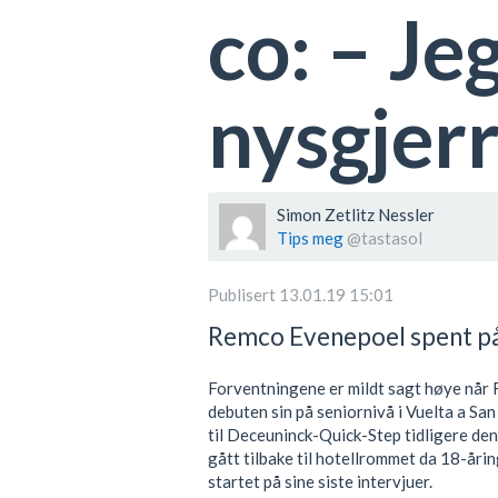
co: – Je
nysgjerr
Simon Zetlitz Nessler
Tips meg
@tastasol
Publisert 13.01.19 15:01
Remco Evenepoel spent på 
Forventningene er mildt sagt høye når
debuten sin på seniornivå i Vuelta a Sa
til Deceuninck-Quick-Step tidligere den
gått tilbake til hotellrommet da 18-åri
startet på sine siste intervjuer.