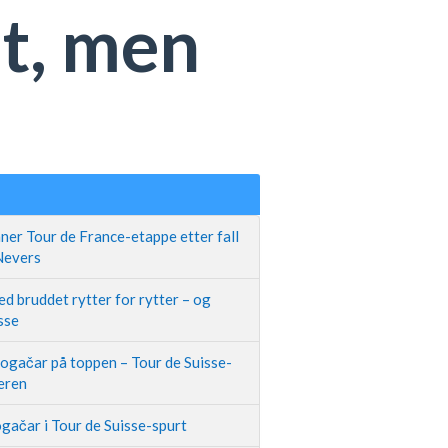
mt, men
ner Tour de France-etappe etter fall
 Nevers
d bruddet rytter for rytter – og
sse
Pogačar på toppen – Tour de Suisse-
neren
gačar i Tour de Suisse-spurt