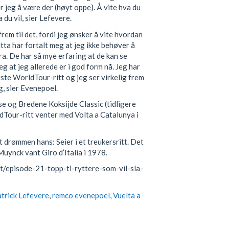
r jeg å være der (høyt oppe). Å vite hva du
 du vil, sier Lefevere.
 frem til det, fordi jeg ønsker å vite hvordan
utta har fortalt meg at jeg ikke behøver å
ra. De har så mye erfaring at de kan se
eg at jeg allerede er i god form nå. Jeg har
ste WorldTour-ritt og jeg ser virkelig frem
ig, sier Evenepoel.
e og Bredene Koksijde Classic (tidligere
Tour-ritt venter med Volta a Catalunya i
t drømmen hans: Seier i et treukersritt. Det
Muynck vant Giro d’Italia i 1978.
/episode-21-topp-ti-ryttere-som-vil-sla-
trick Lefevere
,
remco evenepoel
,
Vuelta a