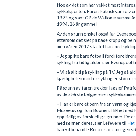
Noe av det som har vekket mest interess
sykkelsporten. Faren Patrick var selv en
1993 og vant GP de Wallonie samme år. H
1994, 26 år gammel.
Av den grunn ønsket også far Evenepoel 
ettersom det slet på både kropp og bein
men våren 2017 startet han med sykling
– Jeg spilte bare fotball fordi foreldren
sykling fra tidlig alder, sier Evenepoel t
– Vi så alltid på sykling på TV. Jeg så ald
kjærligheten min for sykling er større en
På grunn av faren trekker lagsjef Patr
av de største belgierene i sykkelsamme
– Han er bare et barn fra en varm og kjær
Museeuw og Tom Boonen. I likhet med 
opp tidlig av forskjellige grunner. De e
med sønnen deres, sier Lefevere til
Het
han vil behandle Remco som sin egen sø