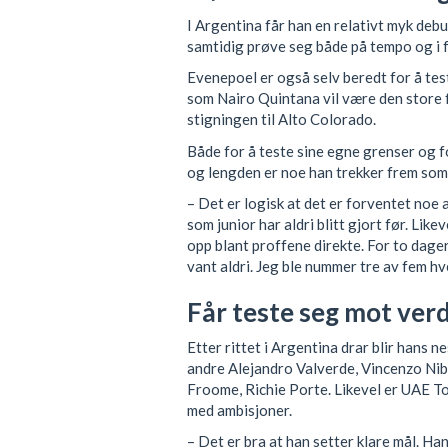
I Argentina får han en relativt myk debut
samtidig prøve seg både på tempo og i fj
Evenepoel er også selv beredt for å tes
som Nairo Quintana vil være den store 
stigningen til Alto Colorado.
Både for å teste sine egne grenser og fo
og lengden er noe han trekker frem som
– Det er logisk at det er forventet noe 
som junior har aldri blitt gjort før. Like
opp blant proffene direkte. For to dager 
vant aldri. Jeg ble nummer tre av fem hve
Får teste seg mot ver
Etter rittet i Argentina drar blir hans n
andre Alejandro Valverde, Vincenzo Nib
Froome, Richie Porte. Likevel er UAE T
med ambisjoner.
– Det er bra at han setter klare mål. Ha