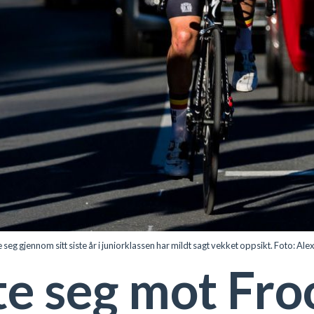
 gjennom sitt siste år i juniorklassen har mildt sagt vekket oppsikt. Foto: A
ste seg mot Fr