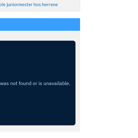
ble juniormester hos herrene