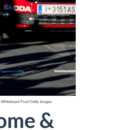
lex Whitehead-Pool/Getty Images
oome &