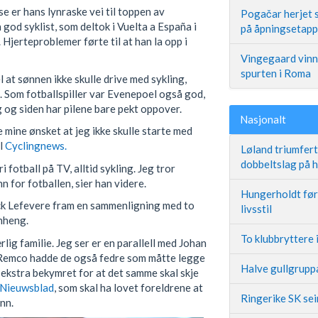
e er hans lynraske vei til toppen av
Pogačar herjet s
 god syklist, som deltok i Vuelta a España i
på åpningsetap
jerteproblemer førte til at han la opp i
Vingegaard vinne
spurten i Roma
at sønnen ikke skulle drive med sykling,
. Som fotballspiller var Evenepoel også god,
 og siden har pilene bare pekt oppover.
Nasjonalt
e mine ønsket at jeg ikke skulle starte med
il
Cyclingnews.
Løland triumfer
dobbeltslag på
ri fotball på TV, alltid sykling. Jeg tror
n for fotballen, sier han videre.
Hungerholdt før 
ick Lefevere fram en sammenligning med to
livsstil
nheng.
To klubbryttere 
lig familie. Jeg ser er en parallell med Johan
Remco hadde de også fedre som måtte legge
Halve gullgruppa
r ekstra bekymret for at det samme skal skje
 Nieuwsblad
, som skal ha lovet foreldrene at
Ringerike SK se
nn.