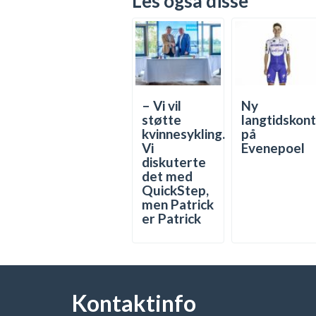
Les også disse
– Vi vil
Ny
støtte
langtidskon
kvinnesykling.
på
Vi
Evenepoel
diskuterte
det med
QuickStep,
men Patrick
er Patrick
Kontaktinfo