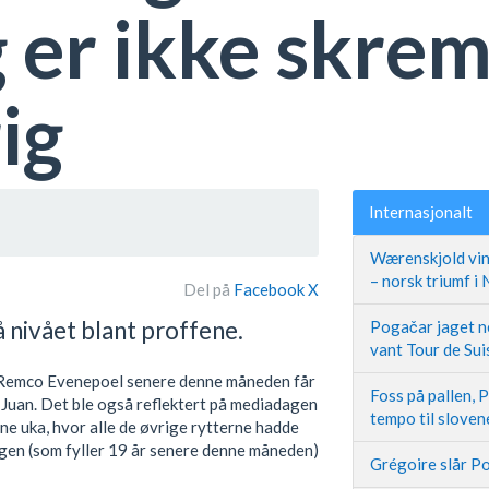
g er ikke skre
ig
Internasjonalt
Wærenskjold vin
– norsk triumf i
Del på
Facebook
X
nivået blant proffene.
Pogačar jaget ne
vant Tour de Sui
 Remco Evenepoel senere denne måneden får
Foss på pallen, 
n Juan. Det ble også reflektert på mediadagen
tempo til slove
ne uka, hvor alle de øvrige rytterne hadde
ngen (som fyller 19 år senere denne måneden)
Grégoire slår Po