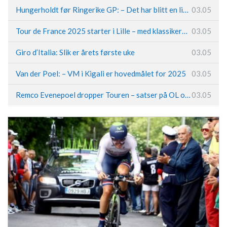
Hungerholdt før Ringerike GP: – Det har blitt en livsstil
03.05
Tour de France 2025 starter i Lille – med klassikerpreg
03.05
Giro d’Italia: Slik er årets første uke
03.05
Van der Poel: – VM i Kigali er hovedmålet for 2025
03.05
Remco Evenepoel dropper Touren – satser på OL og Vueltaen
03.05