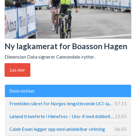
Ny lagkamerat for Boasson Hagen
Dimension Data signerer Cannondale-rytter.
Les mer
Siste notiser
Fremtiden sikret for Norges lengstlevende UCI-lag – Kristoff trer inn i sentral rolle
07.11
Løland triumferte i Hønefoss – Uno-X med dobbeltslag på hjemmebane
12.05
Caleb Ewan legger opp med umiddelbar virkning
06.05